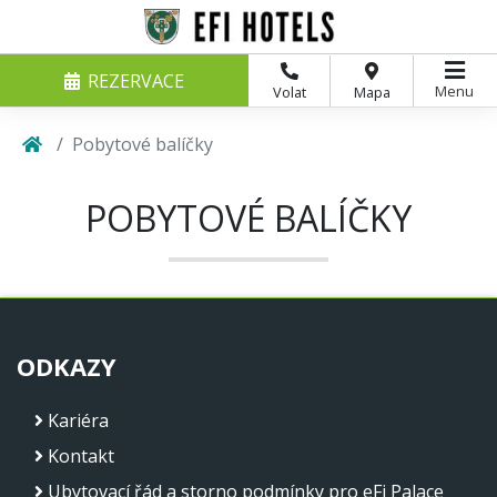
REZERVACE
Menu
Volat
Mapa
Pobytové balíčky
POBYTOVÉ BALÍČKY
ODKAZY
Kariéra
Kontakt
Ubytovací řád a storno podmínky pro eFi Palace