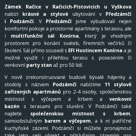
Zámek Račice v Račicích-Pístovicích
u Vyškova
nabízí
krásné a stylové
ubytování v
Předzámčí
i
Podzámčí
. V
Předzámčí
jsme vybudovali nejen
komfortní pokoje a prostorné apartmány s terasou, ale
i
multifunkční sál Konírna
, který je vhodným
prostorem pro konání svateb, firemních večírků či
školení. Sál přímo sousedí s
EFI Hostincem Konírna
a je
možné využít i přilehlou terasu s posezením či
venkovní
party stan
až pro 50 lidí.
V nově zrekonstruované budově bývalé hájenky a
stodoly s názvem
Podzámčí
nabízíme
11 stylově
zařízených apartmánů
pro 2-4 osoby, společenskou
místnost s výčepem a krbem a
venkovní
bazén
s terasami pro slunění. V Podzámčí také
najdete
společenskou místnost s krbem
,
samoobslužným
barem a výčepem
, a k ní patřičné
kuchyňské zázemí. Podzámčí si můžete pronajmout
také jako celý objekt s příslušným zázemím pro