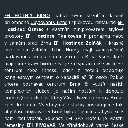
EFI HOTELY BRNO
nabízí svým klientům kromě
příjemného
ubytování v Brně
i špičkovou restauraci
EFI
Hostinec Osmec
s vlastním minipivovarem, stylové
prostory
EFI Hostince Tkalcovna
k pronájmu nebo
v samém srdci Brna
EFI Hostinec Zelňák
- krásná
pivnice na Zelném Trhu. Hotely mají zabezpečené
parkování v areálu hotelu v centru Brna. Všem, kteří
mají rádi zdravý životní styl, je k dispozici naše wellness
centrum nebo fitness. Jeden z hotelů disponuje
kongresovým centrem o kapacitě až 80 osob. Pokud
chcete poznávat centrum Brna či využít našich
komplexních služeb, je našim hostům k dispozici
hotelový shuttle bus, který Vás odveze do centra Brna i
zpět do hotelu. Všechny naše služby poskytujeme tak,
aby Vaše ubytování v Brně bylo příjemné a abyste se k
nám rádi vraceli. Součástí EFI SPA Hotelu je vlastní
řemeslný
EFI PIVOVAR
. Ve třínádobové varně české