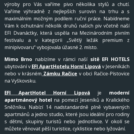
výroby pro Vás vaříme pivo několika stylů a chutí.
Vaříme výhradně z nejlepších surovin na trhu a s
maximálním možným podílem ruční práce. Nabídneme
Vám k ochutnání několik druhů našich piv včetně naší
EFI Dvanáctky, která uspěla na Mezinárodním pivním
festivalu a v kategorii „Světlý ležák premium z
minipivovaru“ vybojovala úžasné 2. místo.
Mimo Brno
nabízíme v rámci naší
sítě EFI HOTELS
ubytování v
EFI ApartHotelu Horní Lipová
v Jeseníkách
nebo v krásném
Zámku Račice
v obci Račice-Pístovice
na Vyškovsku.
EFI ApartHotel Horní Lipová
je
moderní
apartmánový hotel
na pomezí Jeseníků a Kralického
Sněžníku. Nabízí 14 nadstandardně plně vybavených
apartmánů a jedno studio, které jsou ideální pro rodiny
s dětmi, skupiny turistů nebo jednotlivce. V okolí se
můžete věnovat pěší turistice, cyklistice nebo lyžování.