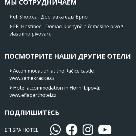
МЫ СОТРУДНИЧАЕМ
eFiShop.cz - Доставка еды Брно
EFI Hostinec - Domácí kuchyně a řemeslné pivo z
vlastního pivovaru
ПОСМОТРИТЕ НАШИ ДРУГИЕ ОТЕЛИ
Accommodation at the Račice castle
:
www.zamekracice.cz
Hotel accommodation in Horní Lipová
:
www.efiaparthotel.cz
ПОДПИШИТЕСЬ
EFI SPA HOTEL: