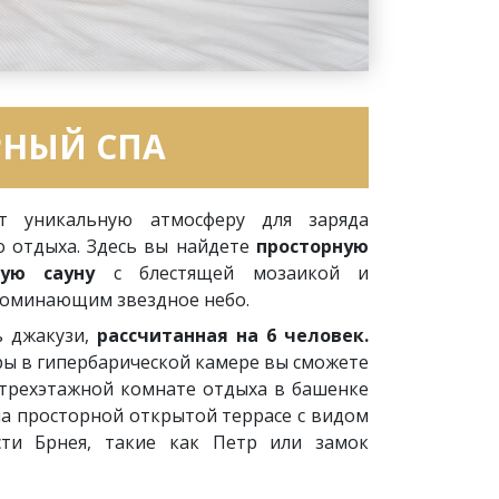
НЫЙ СПА
ет уникальную атмосферу для заряда
о отдыха. Здесь вы найдете
просторную
вую сауну
с блестящей мозаикой и
поминающим звездное небо.
ь джакузи,
рассчитанная на 6 человек.
ры в гипербарической камере вы сможете
 трехэтажной комнате отдыха в башенке
 на просторной открытой террасе с видом
сти Брнея, такие как Петр или замок