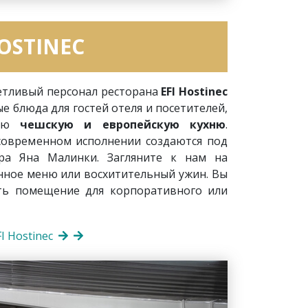
HOSTINEC
етливый персонал ресторана
EFI Hostinec
е блюда для гостей отеля и посетителей,
шую
чешскую и европейскую кухню
.
овременном исполнении создаются под
ра Яна Малинки. Загляните к нам на
нное меню или восхитительный ужин. Вы
ть помещение для корпоративного или
I Hostinec