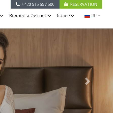
+420 515 557 500
RESERVATION
ы
Велнес и фитнес
более
RU
Next