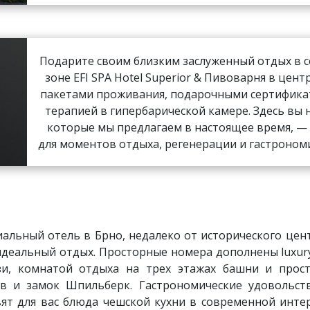
Подарите своим близким заслуженный отдых в с
зоне EFI SPA Hotel Superior & Пивоварня в цент
пакетами проживания, подарочными сертифика
терапией в гипербарической камере. Здесь вы 
которые мы предлагаем в настоящее время, —
для моментов отдыха, регенерации и гастроном
альный отель в Брно, недалеко от исторического цент
 идеальный отдых. Просторные номера дополнены luxur
узи, комнатой отдыха на трех этажах башни и про
в и замок Шпильберк. Гастрономические удовольст
вят для вас блюда чешской кухни в современной интер