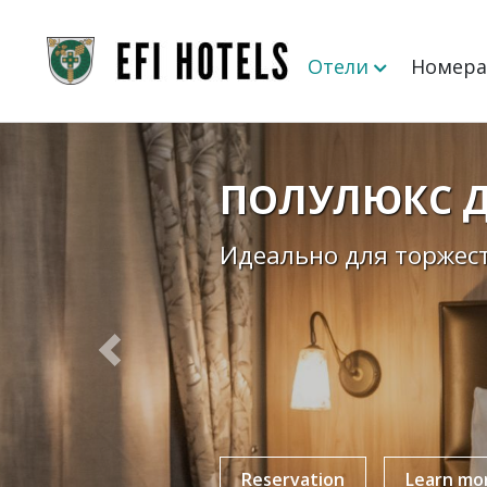
Отели
Нoмep
ПОЛУЛЮКС 
НОМЕРА
Идеально для торжес
Роскошные и удобные
Previous
Reservation
Reservation
Learn mo
Learn mo