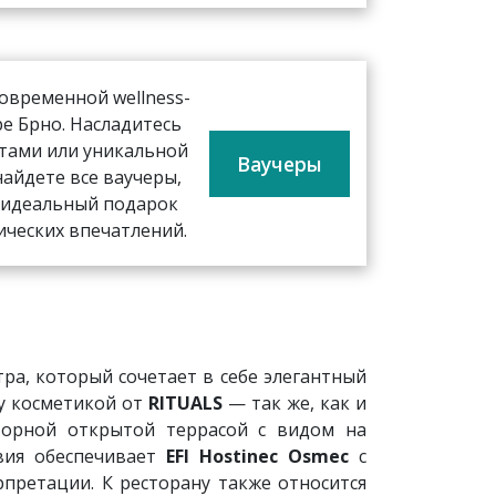
овременной wellness-
ре Брно. Насладитесь
тами или уникальной
Ваучеры
найдете все ваучеры,
 идеальный подарок
ических впечатлений.
ра, который сочетает в себе элегантный
y косметикой от
RITUALS
— так же, как и
сторной открытой террасой с видом на
вия обеспечивает
EFI Hostinec Osmec
с
претации. К ресторану также относится