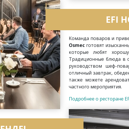
EFI 
Команда поваров и прив
Osmec
готовят изысканны
которые любят хоро
Традиционные блюда в с
руководством шеф-пова
отличный завтрак, обеде
также можете арендова
частного мероприятия.
Подробнее о ресторане EF
ЕНДЕ!