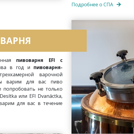
Подробнее о СПА
ОВАРНЯ
ленная
пивоварня EFI с
пива в год и
пивоварня-
трехкамерной варочной
мы варим для вас пиво
е попробовать не только
Desítka или EFI Dvanáctka,
варим для вас в течение