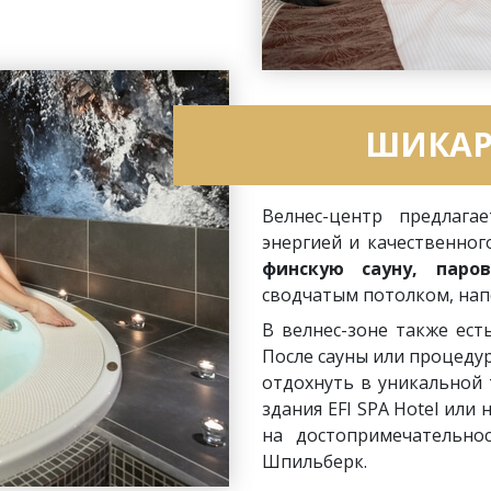
ШИКАР
Велнес-центр предлага
энергией и качественног
финскую сауну, паро
сводчатым потолком, на
В велнес-зоне также ест
После сауны или процеду
отдохнуть в уникальной
здания EFI SPA Hotel или
на достопримечательно
Шпильберк.