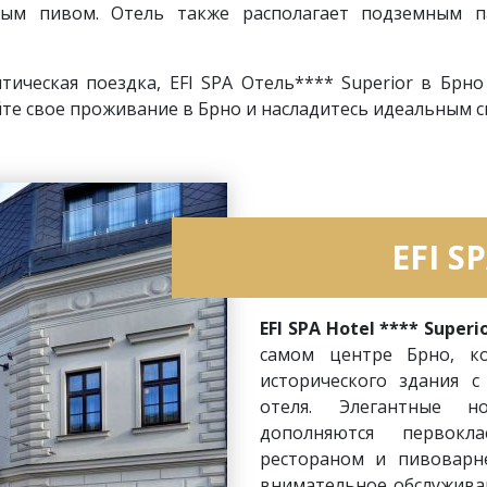
ым пивом. Отель также располагает подземным п
нтическая поездка, EFI SPA Отель**** Superior в Брн
йте свое проживание в Брно и насладитесь идеальным 
EFI S
EFI SPA Hotel **** Superi
самом центре Брно, ко
исторического здания 
отеля. Элегантные 
дополняются первокл
рестораном и пивоварне
внимательное обслужива