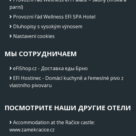
parní)
Provozní řád Wellness EFI SPA Hotel
Dluhopisy s vysokým výnosem
Nastavení cookies
МЫ СОТРУДНИЧАЕМ
eFiShop.cz - Доставка еды Брно
EFI Hostinec - Domácí kuchyně a řemeslné pivo z
vlastního pivovaru
ПОСМОТРИТЕ НАШИ ДРУГИЕ ОТЕЛИ
Accommodation at the Račice castle
:
www.zamekracice.cz