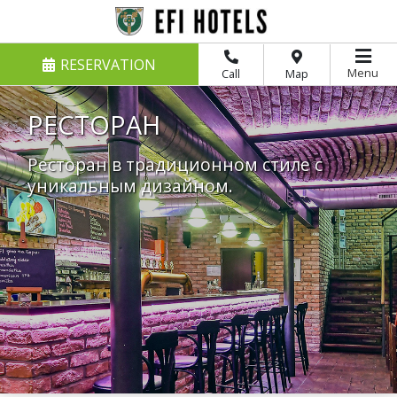
RESERVATION
Menu
Call
Map
РЕСТОРАН
Ресторан в традиционном стиле с
уникальным дизайном.