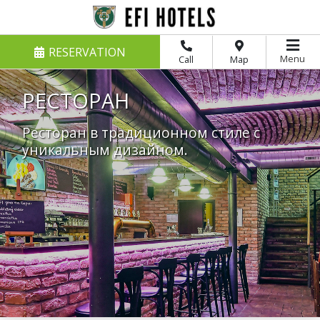
RESERVATION
Menu
Call
Map
РЕСТОРАН
Ресторан в традиционном стиле с
уникальным дизайном.