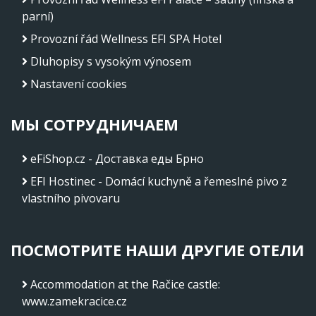
parní)
Provozní řád Wellness EFI SPA Hotel
Dluhopisy s vysokým výnosem
Nastavení cookies
МЫ СОТРУДНИЧАЕМ
eFiShop.cz - Доставка еды Брно
EFI Hostinec - Domácí kuchyně a řemeslné pivo z
vlastního pivovaru
ПОСМОТРИТЕ НАШИ ДРУГИЕ ОТЕЛИ
Accommodation at the Račice castle
:
www.zamekracice.cz