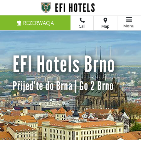
REZERWACJA
Menu
Call
Map
EFI Hotels Brno
Přijeďte do Brna | Go 2 Brno