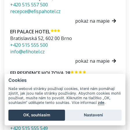
+420 515 557 500
recepce@efispahotel.cz
pokaż na mapie
EFI PALACE HOTEL
Bratislavská 52
,
602 00
Brno
+420 515 555 500
info@efihotel.cz
pokaż na mapie
EFI RESIDENCE HOLZOVA 28
Holzova 28
,
628 00
Brno
Cookies
+420 515 555 578
Naše webové stránky používají cookies, které nám pomáhají
holzova@efihotel.cz
zjistit, jak jsou naše stránky používány. Abychom cookies mohli
používat, musíte nám to povolit. Kliknutím na tlačítko „OK,
pokaż na mapie
souhlasím“ udělujete tento souhlas. Více informací
zde
.
EFI ZÁMEK RAČICE
OK, souhlasím
Nastavení
Račice 1
,
683 05
Račice-Pístovice
+420 515 555 549