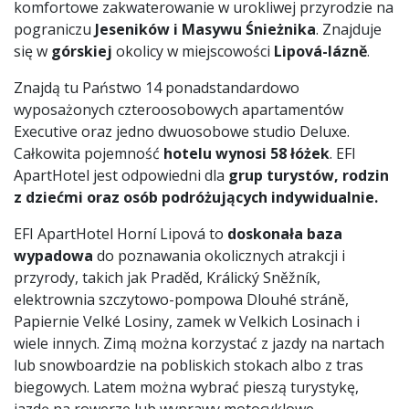
komfortowe zakwaterowanie w urokliwej przyrodzie na
pograniczu
Jeseników i Masywu Śnieżnika
. Znajduje
się w
górskiej
okolicy w miejscowości
Lipová-lázně
.
Znajdą tu Państwo 14 ponadstandardowo
wyposażonych czteroosobowych apartamentów
Executive oraz jedno dwuosobowe studio Deluxe.
Całkowita pojemność
hotelu wynosi 58 łóżek
. EFI
ApartHotel jest odpowiedni dla
grup turystów, rodzin
z dziećmi oraz osób podróżujących indywidualnie.
EFI ApartHotel Horní Lipová to
doskonała baza
wypadowa
do poznawania okolicznych atrakcji i
przyrody, takich jak Praděd, Králický Sněžník,
elektrownia szczytowo-pompowa Dlouhé stráně,
Papiernie Velké Losiny, zamek w Velkich Losinach i
wiele innych. Zimą można korzystać z jazdy na nartach
lub snowboardzie na pobliskich stokach albo z tras
biegowych. Latem można wybrać pieszą turystykę,