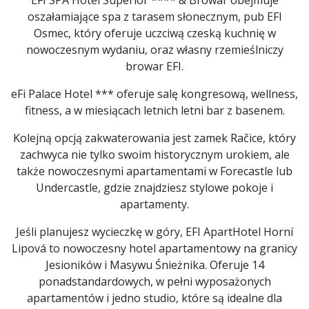
EFI SPA Hotel Superior **** & Browar obejmuje
oszałamiające spa z tarasem słonecznym, pub EFI
Osmec, który oferuje uczciwą czeską kuchnię w
nowoczesnym wydaniu, oraz własny rzemieślniczy
browar EFI.
eFi Palace Hotel *** oferuje salę kongresową, wellness,
fitness, a w miesiącach letnich letni bar z basenem.
Kolejną opcją zakwaterowania jest zamek Račice, który
zachwyca nie tylko swoim historycznym urokiem, ale
także nowoczesnymi apartamentami w Forecastle lub
Undercastle, gdzie znajdziesz stylowe pokoje i
apartamenty.
Jeśli planujesz wycieczkę w góry, EFI ApartHotel Horní
Lipová to nowoczesny hotel apartamentowy na granicy
Jesioników i Masywu Śnieżnika. Oferuje 14
ponadstandardowych, w pełni wyposażonych
apartamentów i jedno studio, które są idealne dla