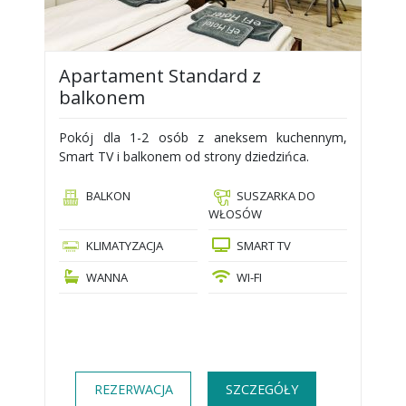
Apartament Standard z
balkonem
Pokój dla 1-2 osób z aneksem kuchennym,
Smart TV i balkonem od strony dziedzińca.
BALKON
SUSZARKA DO
WŁOSÓW
KLIMATYZACJA
SMART TV
WANNA
WI-FI
REZERWACJA
SZCZEGÓŁY