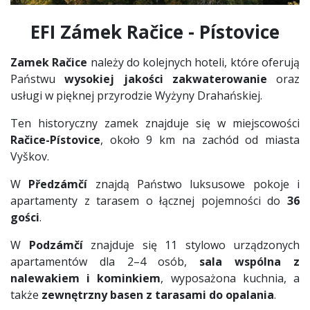
EFI Zámek Račice - Pístovice
Zamek Račice
należy do kolejnych hoteli, które oferują
Państwu
wysokiej jakości zakwaterowanie
oraz
usługi w pięknej przyrodzie Wyżyny Drahańskiej.
Ten historyczny zamek znajduje się w miejscowości
Račice-Pístovice
, około 9 km na zachód od miasta
Vyškov.
W
Předzámčí
znajdą Państwo luksusowe pokoje i
apartamenty z tarasem o łącznej pojemności do
36
gości
.
W
Podzámčí
znajduje się 11 stylowo urządzonych
apartamentów dla 2–4 osób,
sala wspólna z
nalewakiem i kominkiem
, wyposażona kuchnia, a
także
zewnętrzny basen z tarasami do opalania
.