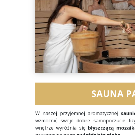
SAUNA 
W naszej przyjemnej aromatycznej
sauni
wzmocnić swoje dobre samopoczucie fizy
wnętrze wyróżnia się
błyszczącą mozaik
przypominającym
gwiaździste niebo
.