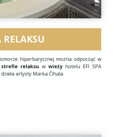
A RELAKSU
komorze hiperbarycznej można odpocząć w
 strefie relaksu
w
wieży
hotelu EFI SPA
dzieła artysty Marka Číhala.