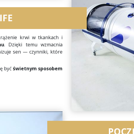
IFE
rążenie krwi w tkankach i
mu
. Dzięki temu wzmacnia
izuje sen — czynniki, które
ię być
świetnym sposobem
POCZ