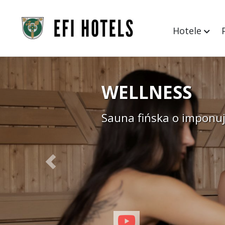
Hotele
WELLNESS
WELLNESS
Sauna fińska o imponu
Sauna parowa z błyszcz
Previous