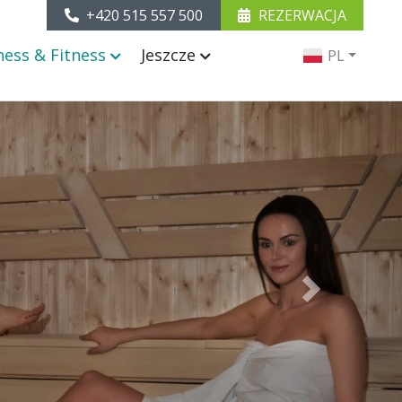
+420 515 557 500
REZERWACJA
ness & Fitness
Jeszcze
PL
Next