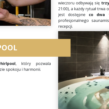
wieczoru odbywają się
trz
21:00), a każdy rytuał trwa 
jest dostępne
co dwa t
profesjonalnego saunamis
recepcji.
POOL
hirlpool
, który pozwala
zie spokoju i harmonii.