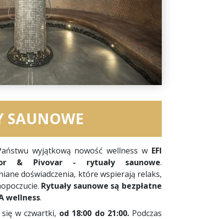
Y SAUNOWE
 Państwu wyjątkową nowość wellness w
EFI
ior & Pivovar - rytuały saunowe
.
ane doświadczenia, które wspierają relaks,
mopoczucie.
Rytuały saunowe są bezpłatne
A wellness
.
się w czwartki,
od 18:00 do 21:00.
Podczas