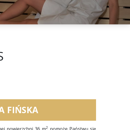
S
A FIŃSKA
2
ej powierzchni 36 m
pomoże Państwu się