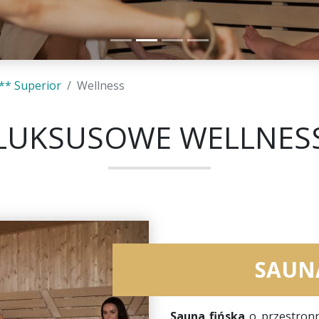
** Superior
Wellness
LUKSUSOWE WELLNES
SAUN
Sauna fińska
o przestronn