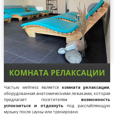
КОМНАТА РЕЛАКСАЦИИ
Частью wellness является
комната релаксации
,
оборудованная анатомическими лежаками, которая
предлагает посетителям
возможность
успокоиться и отдохнуть
под расслабляющую
музыку после сауны или тренировки.