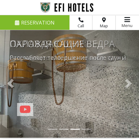
RESERVATION
Menu
Call
Map
ОХЛАЖДАЮЩИЕ ВЕДРА
Освежающее завершение после сауны
Previous
Nex