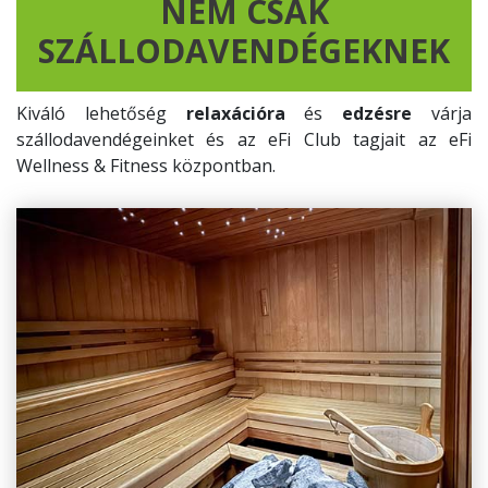
NEM CSAK
SZÁLLODAVENDÉGEKNEK
Kiváló lehetőség
relaxációra
és
edzésre
várja
szállodavendégeinket és az eFi Club tagjait az eFi
Wellness & Fitness központban.