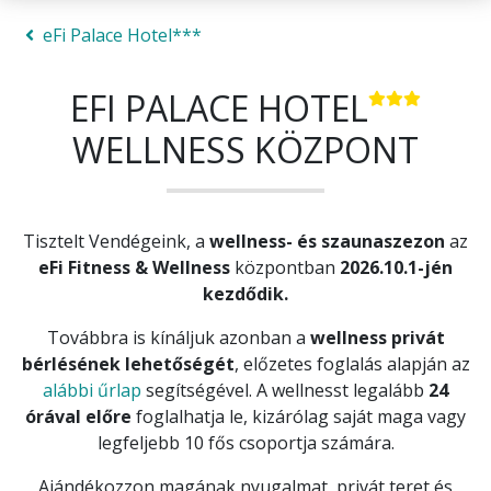
eFi Palace Hotel***
EFI PALACE HOTEL
WELLNESS KÖZPONT
Tisztelt Vendégeink, a
wellness- és szaunaszezon
az
eFi Fitness & Wellness
központban
2026.10.1-jén
kezdődik.
Továbbra is kínáljuk azonban a
wellness privát
bérlésének lehetőségét
, előzetes foglalás alapján az
alábbi űrlap
segítségével. A wellnesst legalább
24
órával előre
foglalhatja le, kizárólag saját maga vagy
legfeljebb 10 fős csoportja számára.
Ajándékozzon magának nyugalmat, privát teret és