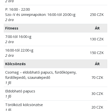
2 óra
P: 16:00 - 22:00
Szo–V és ünnepnapokon: 16:00-tól 20:00-ig
250 CZK
2 óra
Fitness
ÁR
7:00-tól 16:00-ig
130 CZK
2 óra
16:00-tól 22:00-ig
150 CZK
2 óra
Kölcsönzés
ÁR
Csomag – eldobható papucs, fürdőköpeny,
fürdőlepedő, szaunalepedő
70 CZK
1 fő
Eldobható papucs
30 CZK
1 fő
Törölköző kölcsönzése
20 CZK
1 fő