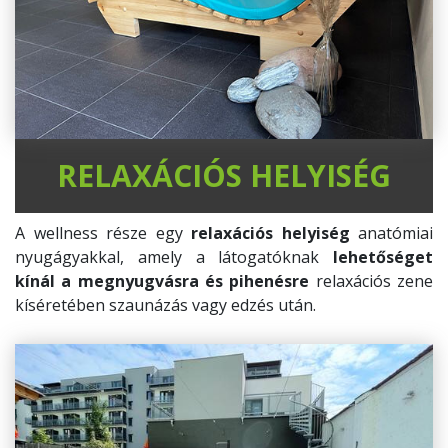
RELAXÁCIÓS HELYISÉG
A wellness része egy
relaxációs helyiség
anatómiai
nyugágyakkal, amely a látogatóknak
lehetőséget
kínál a megnyugvásra és pihenésre
relaxációs zene
kíséretében szaunázás vagy edzés után.