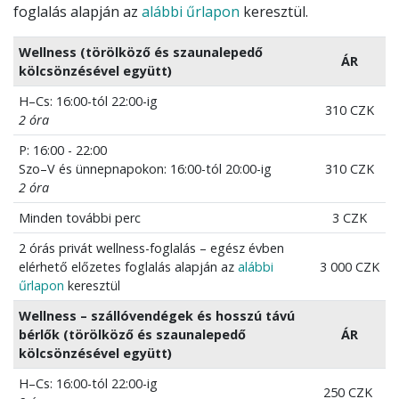
foglalás alapján az
alábbi űrlapon
keresztül.
Wellness (törölköző és szaunalepedő
ÁR
kölcsönzésével együtt)
H–Cs: 16:00-tól 22:00-ig
310 CZK
2 óra
P: 16:00 - 22:00
Szo–V és ünnepnapokon: 16:00-tól 20:00-ig
310 CZK
2 óra
Minden további perc
3 CZK
2 órás privát wellness-foglalás – egész évben
elérhető előzetes foglalás alapján az
alábbi
3 000 CZK
űrlapon
keresztül
Wellness – szállóvendégek és hosszú távú
bérlők (törölköző és szaunalepedő
ÁR
kölcsönzésével együtt)
H–Cs: 16:00-tól 22:00-ig
250 CZK