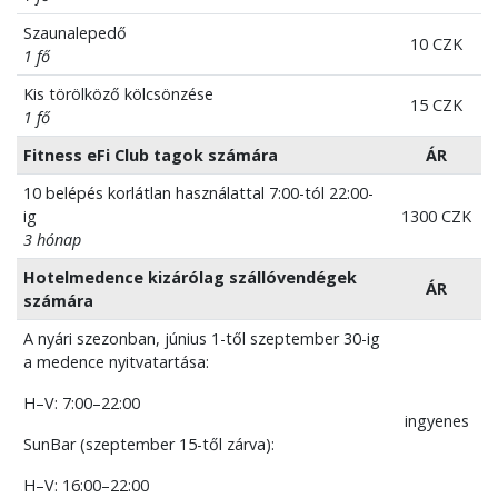
Szaunalepedő
10 CZK
1 fő
Kis törölköző kölcsönzése
15 CZK
1 fő
Fitness eFi Club tagok számára
ÁR
10 belépés korlátlan használattal 7:00-tól 22:00-
ig
1300 CZK
3 hónap
Hotelmedence kizárólag szállóvendégek
ÁR
számára
A nyári szezonban, június 1-től szeptember 30-ig
a medence nyitvatartása:
H–V: 7:00–22:00
ingyenes
SunBar (szeptember 15-től zárva):
H–V: 16:00–22:00