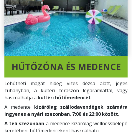
HŰTŐZÓNA ÉS MEDENCE
Lehűtheti magát hideg vizes dézsa alatt, jeges
zuhanyban, a kültéri teraszon légáramlattal, vagy
használhatja a
kültéri hűtőmedencét
.
A medence
kizárólag szállodavendégek számára
ingyenes a nyári szezonban
,
7:00 és 22:00 között
.
A téli szezonban
a medence kizárólag wellnessbelépő
keretében, hűtőmedenceként használható.