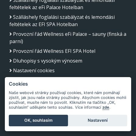
Szálláshely foglalási szabályzat és lemondási
feltételek az eFi Palace Hotelban
Szálláshely foglalási szabályzat és lemondási
feltételek az EFI SPA Hotelban
Provozní řád Wellness eFi Palace – sauny (finská a
parní)
Provozní řád Wellness EFI SPA Hotel
Dluhopisy s vysokým výnosem
Nastavení cookies
Cookies
EGYÜTT DOLGOZUNK
Naše webové stránky používají cookies, které nám pomáhají
zjistit, jak jsou naše stránky používány. Abychom cookies mohli
eFiShop.cz - Étel szállítás Brünn
používat, musíte nám to povolit. Kliknutím na tlačítko „OK,
souhlasím“ udělujete tento souhlas. Více informací
zde
.
EFI Hostinec - Domácí kuchyně a řemeslné pivo z
vlastního pivovaru
OK, souhlasím
Nastavení