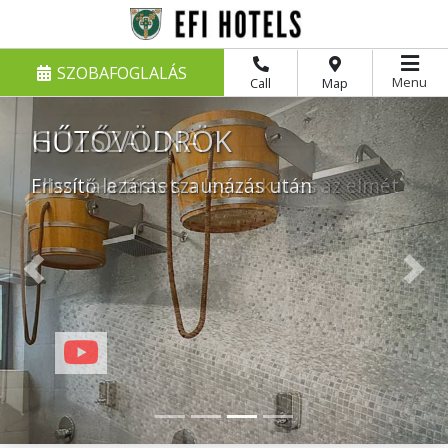
SZOBAFOGLALÁS
Menu
Call
Map
HŰTŐVÖDRÖK
Frissítő lezárás szaunázás után
Previous
Nex