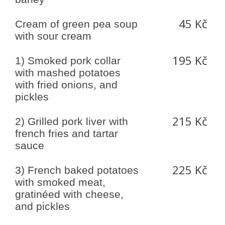
45 Kč
Cream of green pea soup
with sour cream
195 Kč
1) Smoked pork collar
with mashed potatoes
with fried onions, and
pickles
215 Kč
2) Grilled pork liver with
french fries and tartar
sauce
225 Kč
3) French baked potatoes
with smoked meat,
gratinéed with cheese,
and pickles