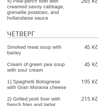
265 Kč
4) Pike-perch fillet with
creamed savoy cabbage,
grenaille potatoes, and
hollandaise sauce
ЧЕТВЕРГ
45 Kč
Smoked meat soup with
barley
45 Kč
Cream of green pea soup
with sour cream
195 Kč
1) Spaghetti Bolognese
with Gran Moravia cheese
215 Kč
2) Grilled pork liver with
french fries and tartar