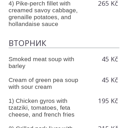
265 Kč
4) Pike-perch fillet with
creamed savoy cabbage,
grenaille potatoes, and
hollandaise sauce
ВТОРНИК
45 Kč
Smoked meat soup with
barley
45 Kč
Cream of green pea soup
with sour cream
195 Kč
1) Chicken gyros with
tzatziki, tomatoes, feta
cheese, and french fries