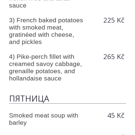
sauce
225 Kč
3) French baked potatoes
with smoked meat,
gratinéed with cheese,
and pickles
265 Kč
4) Pike-perch fillet with
creamed savoy cabbage,
grenaille potatoes, and
hollandaise sauce
ПЯТНИЦА
45 Kč
Smoked meat soup with
barley