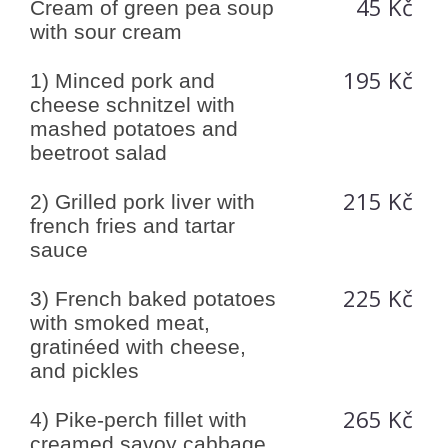
45 Kč
Cream of green pea soup
with sour cream
195 Kč
1) Minced pork and
cheese schnitzel with
mashed potatoes and
beetroot salad
215 Kč
2) Grilled pork liver with
french fries and tartar
sauce
225 Kč
3) French baked potatoes
with smoked meat,
gratinéed with cheese,
and pickles
265 Kč
4) Pike-perch fillet with
creamed savoy cabbage,