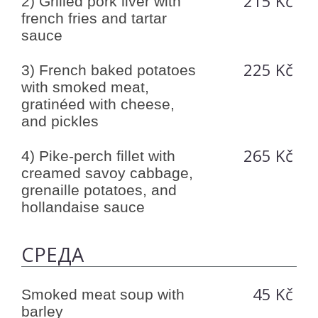
215 Kč
2) Grilled pork liver with
french fries and tartar
sauce
225 Kč
3) French baked potatoes
with smoked meat,
gratinéed with cheese,
and pickles
265 Kč
4) Pike-perch fillet with
creamed savoy cabbage,
grenaille potatoes, and
hollandaise sauce
СРЕДА
45 Kč
Smoked meat soup with
barley