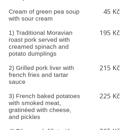
45 Kč
Cream of green pea soup
with sour cream
195 Kč
1) Traditional Moravian
roast pork served with
creamed spinach and
potato dumplings
215 Kč
2) Grilled pork liver with
french fries and tartar
sauce
225 Kč
3) French baked potatoes
with smoked meat,
gratinéed with cheese,
and pickles