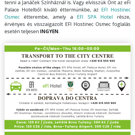
tenni a Janáček Színháznál is. Vagy elvisszük Önt az eFi
Palace Hotelből kiváló éttermünkbe, az
EFI Hostinec
Osmec
étterembe, amely a
EFI SPA Hotel
része,
érvényes és visszaigazolt EFI Hostinec Osmec foglalás
esetén teljesen
INGYEN
.