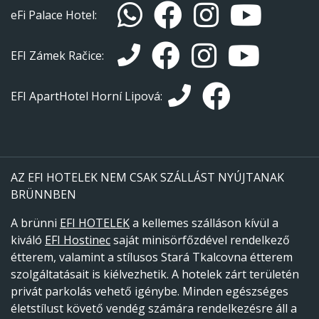
eFi Palace Hotel:
EFI Zámek Račice:
EFI ApartHotel Horní Lipová:
AZ EFI HOTELEK NEM CSAK SZÁLLÁST NYÚJTANAK
BRÜNNBEN
A brünni
EFI HOTELEK
a kellemes szálláson kívül a
kiváló
EFI Hostinec
saját minisörfőzdével rendelkező
étterem, valamint a stílusos Stará Tkalcovna étterem
szolgáltatásait is kiélvezhetik. A hotelek zárt területén
privát parkolás vehető igénybe. Minden egészséges
életstílust követő vendég számára rendelkezésre áll a