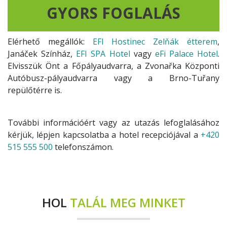
GYORS FOGLALÁS
Elérhető megállók:
EFI Hostinec Zelňák étterem
,
Janáček Színház,
EFI SPA Hotel
vagy
eFi Palace Hotel
.
Elvisszük Önt a Főpályaudvarra, a Zvonařka Központi
Autóbusz-pályaudvarra vagy a Brno-Tuřany
repülőtérre is.
További információért vagy az utazás lefoglalásához
kérjük, lépjen kapcsolatba a hotel recepciójával a
+420
515 555 500
telefonszámon.
HOL
TALÁL MEG MINKET