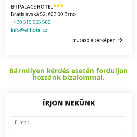
EFI PALACE HOTEL
Bratislavská 52
,
602 00
Brno
+420 515 555 500
info@efihotel.cz
mutasd a térképen
Bármilyen kérdés esetén forduljon
hozzánk bizalommal.
ÍRJON NEKÜNK
E-mail
jmeno