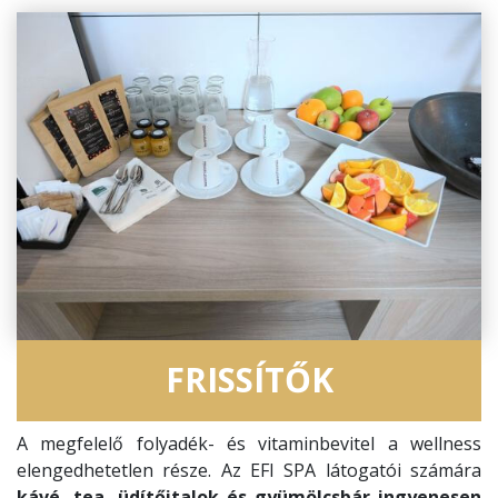
FRISSÍTŐK
A megfelelő folyadék- és vitaminbevitel a wellness
elengedhetetlen része. Az EFI SPA látogatói számára
kávé, tea, üdítőitalok és gyümölcsbár ingyenesen