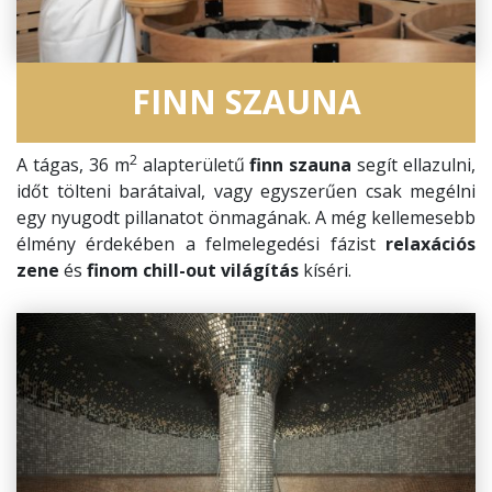
FINN SZAUNA
2
A tágas, 36 m
alapterületű
finn szauna
segít ellazulni,
időt tölteni barátaival, vagy egyszerűen csak megélni
egy nyugodt pillanatot önmagának. A még kellemesebb
élmény érdekében a felmelegedési fázist
relaxációs
zene
és
finom chill-out világítás
kíséri.