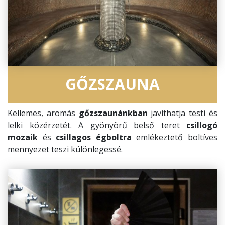
GŐZSZAUNA
Kellemes, aromás
gőzszaunánkban
javíthatja testi és
lelki közérzetét. A gyönyörű belső teret
csillogó
mozaik
és
csillagos égboltra
emlékeztető boltíves
mennyezet teszi különlegessé.