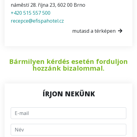
náměstí 28. října 23
,
602 00
Brno
+420 515 557 500
recepce@efispahotel.cz
mutasd a térképen
Bármilyen kérdés esetén forduljon
hozzánk bizalommal.
ÍRJON NEKÜNK
E-mail
jmeno