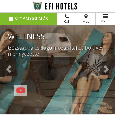
SZOBAFOGLALÁS
Menu
Call
Map
WELLNESS
Gőzszauna csillogó mozaikkal és boltíves
mennyezettel
Previous
Nex