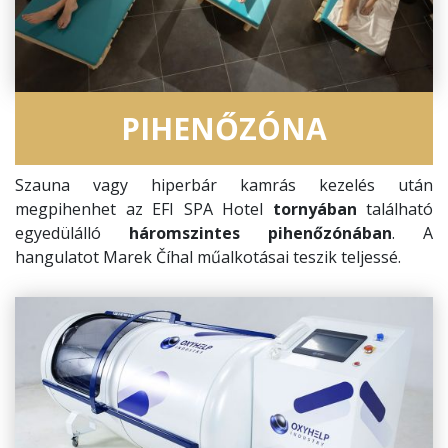
PIHENŐZÓNA
Szauna vagy hiperbár kamrás kezelés után
megpihenhet az EFI SPA Hotel
tornyában
található
egyedülálló
háromszintes pihenőzónában
. A
hangulatot Marek Číhal műalkotásai teszik teljessé.