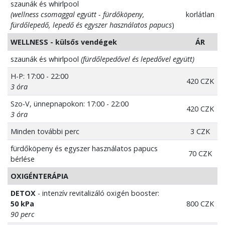
szaunák és whirlpool
(wellness csomaggal együtt - fürdőköpeny,
korlátlan
fürdőlepedő, lepedő és egyszer használatos papucs
)
WELLNESS - külsős vendégek
ÁR
szaunák és whirlpool
(fürdőlepedővel és lepedővel együtt)
H-P: 17:00 - 22:00
420 CZK
3 óra
Szo-V, ünnepnapokon: 17:00 - 22:00
420 CZK
3 óra
Minden további perc
3 CZK
fürdőköpeny és egyszer használatos papucs
70 CZK
bérlése
OXIGÉNTERÁPIA
DETOX
- intenzív revitalizáló oxigén booster:
50 kPa
800 CZK
90 perc