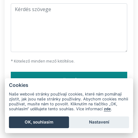
Kérdés szövege
* Kötelező minden mező kitöltése.
KÜLDÉS
Cookies
Naše webové stránky používají cookies, které nám pomáhají
SZOBAFOGLALÁS
zjistit, jak jsou naše stránky používány. Abychom cookies mohli
používat, musíte nám to povolit. Kliknutím na tlačítko „OK,
souhlasím“ udělujete tento souhlas. Více informací
zde
.
OK, souhlasím
Nastavení