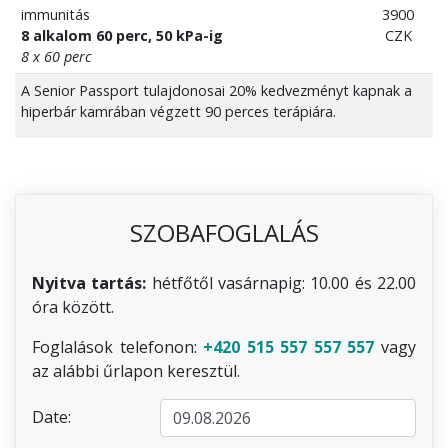
immunitás
3900
8 alkalom 60 perc, 50 kPa-ig
CZK
8 x 60 perc
A Senior Passport tulajdonosai 20% kedvezményt kapnak a
hiperbár kamrában végzett 90 perces terápiára.
SZOBAFOGLALÁS
Nyitva tartás:
hétfőtől vasárnapig: 10.00 és 22.00
óra között.
Foglalások telefonon:
+420 515 557 557 557
vagy
az alábbi űrlapon keresztül.
Date: