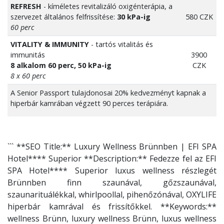
REFRESH
- kíméletes revitalizáló oxigénterápia, a
szervezet általános felfrissítése:
30 kPa-ig
580 CZK
60 perc
VITALITY & IMMUNITY
- tartós vitalitás és
immunitás
3900
8 alkalom 60 perc, 50 kPa-ig
CZK
8 x 60 perc
A Senior Passport tulajdonosai 20% kedvezményt kapnak a
hiperbár kamrában végzett 90 perces terápiára.
``` **SEO Title:** Luxury Wellness Brünnben | EFI SPA
Hotel**** Superior **Description:** Fedezze fel az EFI
SPA Hotel**** Superior luxus wellness részlegét
Brünnben finn szaunával, gőzszaunával,
szaunarituálékkal, whirlpoollal, pihenőzónával, OXYLIFE
hiperbár kamrával és frissítőkkel. **Keywords:**
wellness Brünn, luxury wellness Brünn, luxus wellness