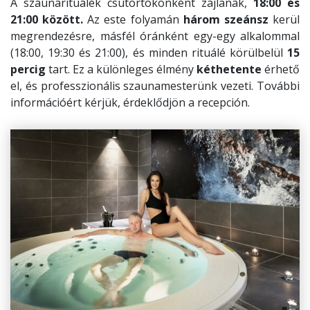
A szaunarituálék csütörtökönként zajlanak,
18:00 és
21:00 között.
Az este folyamán
három szeánsz
kerül
megrendezésre, másfél óránként egy-egy alkalommal
(18:00, 19:30 és 21:00), és minden rituálé körülbelül
15
percig
tart. Ez a különleges élmény
kéthetente
érhető
el, és professzionális szaunamesterünk vezeti
.
További
információért kérjük, érdeklődjön a recepción.