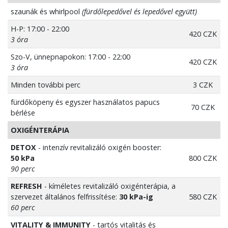
szaunák és whirlpool
(fürdőlepedővel és lepedővel együtt)
H-P: 17:00 - 22:00
420 CZK
3 óra
Szo-V, ünnepnapokon: 17:00 - 22:00
420 CZK
3 óra
Minden további perc
3 CZK
fürdőköpeny és egyszer használatos papucs
70 CZK
bérlése
OXIGÉNTERÁPIA
DETOX
- intenzív revitalizáló oxigén booster:
50 kPa
800 CZK
90 perc
REFRESH
- kíméletes revitalizáló oxigénterápia, a
szervezet általános felfrissítése:
30 kPa-ig
580 CZK
60 perc
VITALITY & IMMUNITY
- tartós vitalitás és