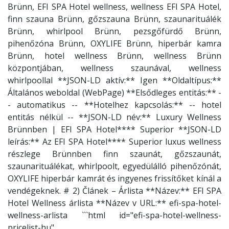
Brünn, EFI SPA Hotel wellness, wellness EFI SPA Hotel,
finn szauna Brünn, gőzszauna Brünn, szaunarituálék
Brünn, whirlpool Brünn, pezsgőfürdő Brünn,
pihenőzóna Brünn, OXYLIFE Brünn, hiperbár kamra
Brünn, hotel wellness Brünn, wellness Brünn
központjában, wellness szaunával, wellness
whirlpoollal **JSON-LD aktív:** Igen **Oldaltípus:**
Általános weboldal (WebPage) **Elsődleges entitás:** -
- automatikus -- **Hotelhez kapcsolás:** -- hotel
entitás nélkül -- **JSON-LD név:** Luxury Wellness
Brünnben | EFI SPA Hotel**** Superior **JSON-LD
leírás:** Az EFI SPA Hotel**** Superior luxus wellness
részlege Brünnben finn szaunát, gőzszaunát,
szaunarituálékat, whirlpoolt, egyedülálló pihenőzónát,
OXYLIFE hiperbár kamrát és ingyenes frissítőket kínál a
vendégeknek. # 2) Článek – Árlista **Název:** EFI SPA
Hotel Wellness árlista **Název v URL:** efi-spa-hotel-
wellness-arlista ```html id="efi-spa-hotel-wellness-
pricelist-hu"