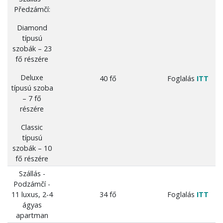
Předzámčí:
Diamond
típusú
szobák – 23
fő részére
Deluxe
40 fő
Foglalás
ITT
típusú szoba
– 7 fő
részére
Classic
típusú
szobák – 10
fő részére
Szállás -
Podzámčí -
11 luxus, 2-4
34 fő
Foglalás
ITT
ágyas
apartman