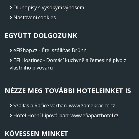
Dluhopisy s vysokým výnosem
Nastavení cookies
EGYÜTT DOLGOZUNK
eFiShop.cz - Étel szállítás Brünn
EFI Hostinec - Domácí kuchyně a řemeslné pivo z
vlastního pivovaru
NÉZZE MEG TOVÁBBI HOTELEINKET IS
Szállás a Račice várban
:
www.zamekracice.cz
Hotel Horní Lipová-ban
:
www.efiaparthotel.cz
KÖVESSEN MINKET