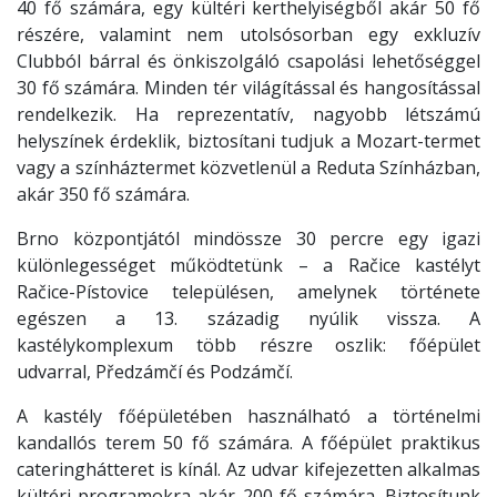
40 fő számára, egy kültéri kerthelyiségből akár 50 fő
részére, valamint nem utolsósorban egy exkluzív
Clubból bárral és önkiszolgáló csapolási lehetőséggel
30 fő számára. Minden tér világítással és hangosítással
rendelkezik. Ha reprezentatív, nagyobb létszámú
helyszínek érdeklik, biztosítani tudjuk a Mozart-termet
vagy a színháztermet közvetlenül a Reduta Színházban,
akár 350 fő számára.
Brno központjától mindössze 30 percre egy igazi
különlegességet működtetünk – a Račice kastélyt
Račice-Pístovice településen, amelynek története
egészen a 13. századig nyúlik vissza. A
kastélykomplexum több részre oszlik: főépület
udvarral, Předzámčí és Podzámčí.
A kastély főépületében használható a történelmi
kandallós terem 50 fő számára. A főépület praktikus
cateringhátteret is kínál. Az udvar kifejezetten alkalmas
kültéri programokra akár 200 fő számára. Biztosítunk