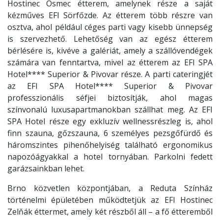
Hostinec Osmec étterem, amelynek része a saját
kézműves EFI Sörfőzde. Az étterem több részre van
osztva, ahol például céges parti vagy kisebb ünnepség
is szervezhető. Lehetőség van az egész étterem
bérlésére is, kivéve a galériát, amely a szállóvendégek
számára van fenntartva, mivel az étterem az EFI SPA
Hotel**** Superior & Pivovar része. A parti cateringjét
az EFI SPA Hotel**** Superior & Pivovar
professzionális séfjei biztosítják, ahol magas
színvonalú luxusapartmanokban szállhat meg. Az EFI
SPA Hotel része egy exkluzív wellnessrészleg is, ahol
finn szauna, gőzszauna, 6 személyes pezsgőfürdő és
háromszintes pihenőhelyiség található ergonomikus
napozóágyakkal a hotel tornyában. Parkolni fedett
garázsainkban lehet.
Brno közvetlen központjában, a Reduta Színház
történelmi épületében működtetjük az EFI Hostinec
Zelňák éttermet, amely két részből áll – a fő étteremből