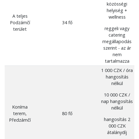
közösségi
helyiség +
A teljes
wellness
Podzámčí
34 fő
reggeli vagy
terület
catering
megállapodás
szerint - az ár
nem
tartalmazza
1 000 CZK / óra
hangosítás
nélkül
10 000 CZK /
nap hangosítás
Konírna
nélkül
terem,
80 fő
hangosítás 2
Předzámčí
000 CZK
átalánydíj