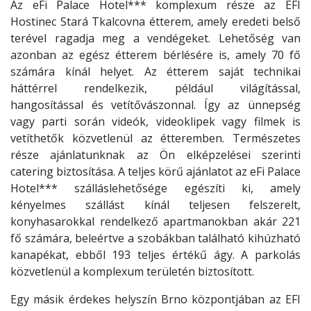
Az eFi Palace Hotel*** komplexum része az EFI
Hostinec Stará Tkalcovna étterem, amely eredeti belső
terével ragadja meg a vendégeket. Lehetőség van
azonban az egész étterem bérlésére is, amely 70 fő
számára kínál helyet. Az étterem saját technikai
háttérrel rendelkezik, például világítással,
hangosítással és vetítővászonnal. Így az ünnepség
vagy parti során videók, videoklipek vagy filmek is
vetíthetők közvetlenül az étteremben. Természetes
része ajánlatunknak az Ön elképzelései szerinti
catering biztosítása. A teljes körű ajánlatot az eFi Palace
Hotel*** szálláslehetősége egészíti ki, amely
kényelmes szállást kínál teljesen felszerelt,
konyhasarokkal rendelkező apartmanokban akár 221
fő számára, beleértve a szobákban található kihúzható
kanapékat, ebből 193 teljes értékű ágy. A parkolás
közvetlenül a komplexum területén biztosított.
Egy másik érdekes helyszín Brno központjában az EFI