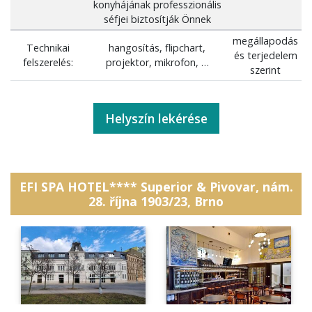
konyhájának professzionális
séfjei biztosítják Önnek
megállapodás
Technikai
hangosítás, flipchart,
és terjedelem
felszerelés:
projektor, mikrofon, …
szerint
Helyszín lekérése
EFI SPA HOTEL**** Superior & Pivovar, nám.
28. října 1903/23, Brno