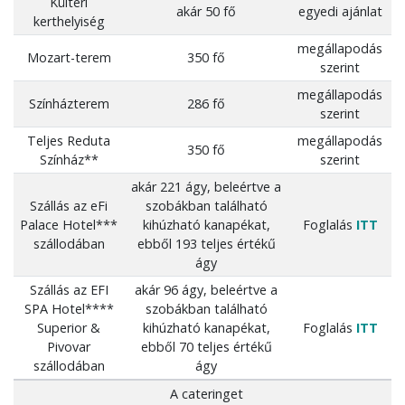
Kültéri
akár 50 fő
egyedi ajánlat
kerthelyiség
megállapodás
Mozart-terem
350 fő
szerint
megállapodás
Színházterem
286 fő
szerint
Teljes Reduta
megállapodás
350 fő
Színház**
szerint
akár 221 ágy, beleértve a
Szállás az eFi
szobákban található
Palace Hotel***
kihúzható kanapékat,
Foglalás
ITT
szállodában
ebből 193 teljes értékű
ágy
Szállás az EFI
akár 96 ágy, beleértve a
SPA Hotel****
szobákban található
Superior &
kihúzható kanapékat,
Foglalás
ITT
Pivovar
ebből 70 teljes értékű
szállodában
ágy
A cateringet