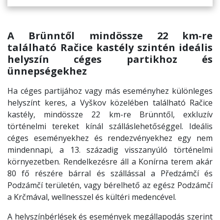
A Brünntől mindössze 22 km-re
található
Račice kastély
szintén ideális
helyszín céges partikhoz és
ünnepségekhez
Ha céges partijához vagy más eseményhez különleges
helyszínt keres, a Vyškov közelében található Račice
kastély, mindössze 22 km-re Brünntől, exkluzív
történelmi tereket kínál szálláslehetőséggel. Ideális
céges eseményekhez és rendezvényekhez egy nem
mindennapi, a 13. századig visszanyúló történelmi
környezetben. Rendelkezésre áll a Konírna terem akár
80 fő részére bárral és szállással a Předzámčí és
Podzámčí területén, vagy bérelhető az egész Podzámčí
a Krčmával, wellnesszel és kültéri medencével.
A helyszínbérlések és események megállapodás szerint