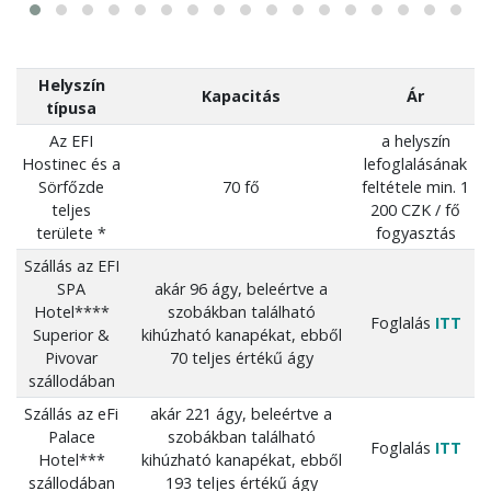
Helyszín
Kapacitás
Ár
típusa
Az EFI
a helyszín
Hostinec és a
lefoglalásának
Sörfőzde
70 fő
feltétele min. 1
teljes
200 CZK / fő
területe *
fogyasztás
Szállás az EFI
SPA
akár 96 ágy, beleértve a
Hotel****
szobákban található
Foglalás
ITT
Superior &
kihúzható kanapékat, ebből
Pivovar
70 teljes értékű ágy
szállodában
Szállás az eFi
akár 221 ágy, beleértve a
Palace
szobákban található
Foglalás
ITT
Hotel***
kihúzható kanapékat, ebből
szállodában
193 teljes értékű ágy