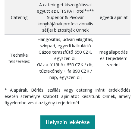
A cateringet kiszolgálással
együtt az EFI SPA Hotel****
Catering
Superior & Pivovar
egyedi ajánlat
konyhájának professzionális
séfjei biztosítják Önnek
Hangosítás, udvari világítás,
színpad, egyedi kalkuláció
Gázos teraszfűtő 550 CZK,
megállapodás
Technikai
egyszeri díj
és terjedelem
felszerelés:
Gáz a fűtőhöz 650 CZK / db,
szerint
tűzrakóhely + fa 890 CZK /
nap, egyszeri díj
* Alapárak. Bérlés, szállás vagy catering iránti érdeklődés
esetén személyre szabott ajánlatot készítünk Önnek, amely
figyelembe veszi az igény terjedelmét.
Helyszín lekérése