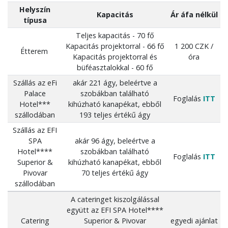
Helyszín
Kapacitás
Ár áfa nélkül
típusa
Teljes kapacitás - 70 fő
Kapacitás projektorral - 66 fő
1 200 CZK /
Étterem
Kapacitás projektorral és
óra
büféasztalokkal - 60 fő
Szállás az eFi
akár 221 ágy, beleértve a
Palace
szobákban található
Foglalás
ITT
Hotel***
kihúzható kanapékat, ebből
szállodában
193 teljes értékű ágy
Szállás az EFI
SPA
akár 96 ágy, beleértve a
Hotel****
szobákban található
Foglalás
ITT
Superior &
kihúzható kanapékat, ebből
Pivovar
70 teljes értékű ágy
szállodában
A cateringet kiszolgálással
együtt az EFI SPA Hotel****
Catering
Superior & Pivovar
egyedi ajánlat