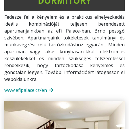
DORMITORY
Fedezze fel a kényelem és a praktikus elhelyezkedés
ideális kombinációját teljesen berendezett
apartmanjainkban az eFi Palace-ban, Brno pezsgő
szívében. Apartmanjaink tökéletesek tanulmányi és
munkavégzési célú tartózkodáshoz egyaránt. Minden
apartman vagy lakás konyhasarokkal, elektromos
készülékekkel és minden szükséges felszereléssel
rendelkezik, hogy tartózkodása kényelmes és
gondtalan legyen. További információért látogasson el
weboldalunkra:
www.efipalace.cz/en