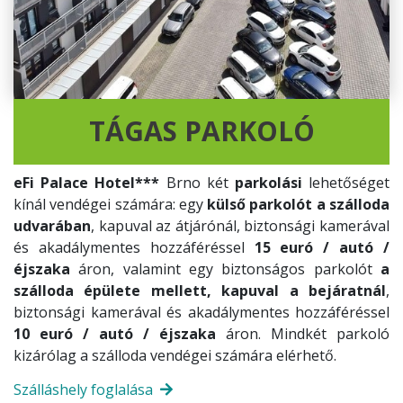
TÁGAS PARKOLÓ
eFi Palace Hotel***
Brno két
parkolási
lehetőséget
kínál vendégei számára: egy
külső parkolót a szálloda
udvarában
, kapuval az átjárónál, biztonsági kamerával
és akadálymentes hozzáféréssel
15 euró / autó /
éjszaka
áron, valamint egy biztonságos parkolót
a
szálloda épülete mellett, kapuval a bejáratnál
,
biztonsági kamerával és akadálymentes hozzáféréssel
10 euró / autó / éjszaka
áron. Mindkét parkoló
kizárólag a szálloda vendégei számára elérhető.
Szálláshely foglalása