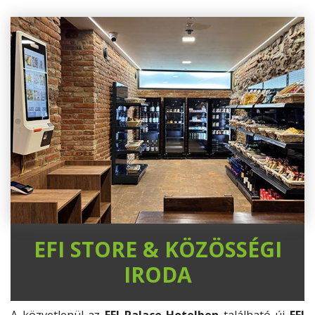
EFI STORE & KÖZÖSSÉGI
IRODA
A közvetlenül az
EFI Palace Hotelben
található új
EFI