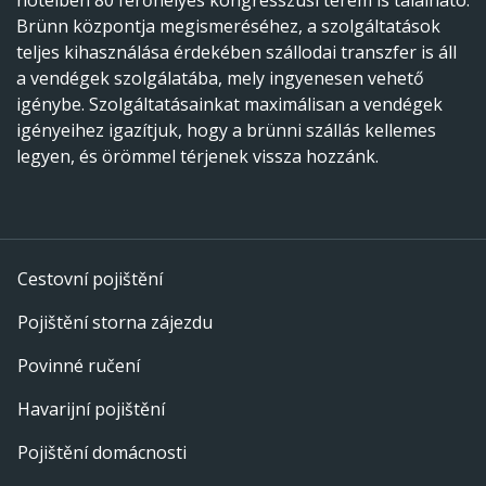
hotelben 80 férőhelyes kongresszusi terem is található.
Brünn központja megismeréséhez, a szolgáltatások
teljes kihasználása érdekében szállodai transzfer is áll
a vendégek szolgálatába, mely ingyenesen vehető
igénybe. Szolgáltatásainkat maximálisan a vendégek
igényeihez igazítjuk, hogy a brünni szállás kellemes
legyen, és örömmel térjenek vissza hozzánk.
Cestovní pojištění
Pojištění storna zájezdu
Povinné ručení
Havarijní pojištění
Pojištění domácnosti