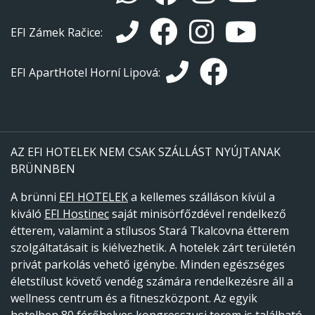
EFI Zámek Račice:
EFI ApartHotel Horní Lipová:
AZ EFI HOTELEK NEM CSAK SZÁLLÁST NYÚJTANAK
BRÜNNBEN
A brünni
EFI HOTELEK
a kellemes szálláson kívül a
kiváló
EFI Hostinec
saját minisörfőzdével rendelkező
étterem, valamint a stílusos Stará Tkalcovna étterem
szolgáltatásait is kiélvezhetik. A hotelek zárt területén
privát parkolás vehető igénybe. Minden egészséges
életstílust követő vendég számára rendelkezésre áll a
wellness centrum és a fitneszközpont. Az egyik