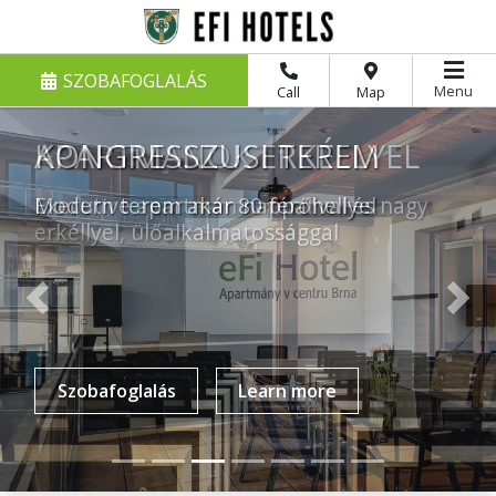
SZOBAFOGLALÁS
Menu
Call
Map
KONGRESSZUSI TEREM
Modern terem akár 80 férőhellyel
Previous
Nex
Szobafoglalás
Learn more