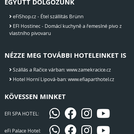
EGYÜTT DOLGOZUNK
eFiShop.cz - Étel szállítás Brünn
EFI Hostinec - Domácí kuchyně a řemeslné pivo z
vlastního pivovaru
NÉZZE MEG TOVÁBBI HOTELEINKET IS
Szállás a Račice várban
:
www.zamekracice.cz
Hotel Horní Lipová-ban
:
www.efiaparthotel.cz
KÖVESSEN MINKET
EFI SPA HOTEL:
eFi Palace Hotel: