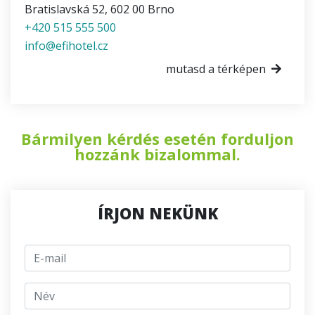
Bratislavská 52
,
602 00
Brno
+420 515 555 500
info@efihotel.cz
mutasd a térképen
Bármilyen kérdés esetén forduljon
hozzánk bizalommal.
ÍRJON NEKÜNK
E-mail
jmeno