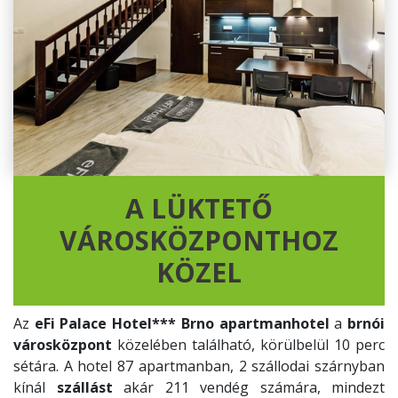
A LÜKTETŐ
VÁROSKÖZPONTHOZ
KÖZEL
Az
eFi Palace Hotel*** Brno apartmanhotel
a
brnói
városközpont
közelében található, körülbelül 10 perc
sétára. A hotel 87 apartmanban, 2 szállodai szárnyban
kínál
szállást
akár 211 vendég számára, mindezt