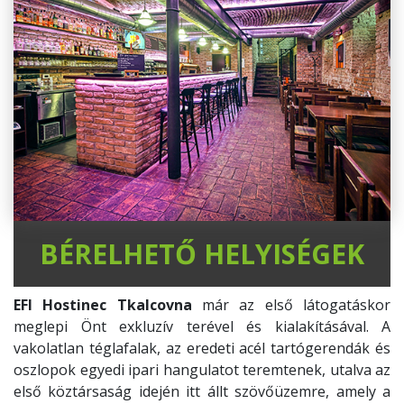
BÉRELHETŐ HELYISÉGEK
EFI Hostinec Tkalcovna
már az első látogatáskor
meglepi Önt exkluzív terével és kialakításával. A
vakolatlan téglafalak, az eredeti acél tartógerendák és
oszlopok egyedi ipari hangulatot teremtenek, utalva az
első köztársaság idején itt állt szövőüzemre, amely a