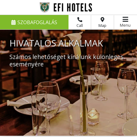
SZOBAFOGLALÁS
Menu
Call
Map
HIVATALOS ALKALMAK
Számos lehetőséget kínálunk különleges
eseményére