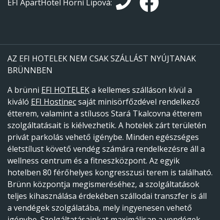
EFI ApartHotel Horní Lipová:
AZ EFI HOTELEK NEM CSAK SZÁLLÁST NYÚJTANAK
BRÜNNBEN
A brünni
EFI HOTELEK
a kellemes szálláson kívül a
kiváló
EFI Hostinec
saját minisörfőzdével rendelkező
étterem, valamint a stílusos Stará Tkalcovna étterem
szolgáltatásait is kiélvezhetik. A hotelek zárt területén
privát parkolás vehető igénybe. Minden egészséges
életstílust követő vendég számára rendelkezésre áll a
wellness centrum és a fitneszközpont. Az egyik
hotelben 80 férőhelyes kongresszusi terem is található.
Brünn központja megismeréséhez, a szolgáltatások
teljes kihasználása érdekében szállodai transzfer is áll
a vendégek szolgálatába, mely ingyenesen vehető
igénybe. Szolgáltatásainkat maximálisan a vendégek