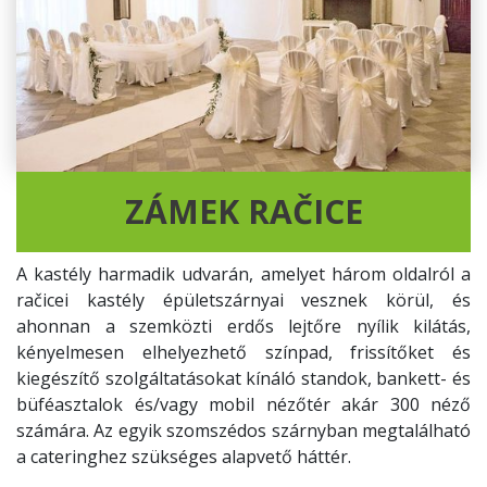
ZÁMEK RAČICE
A kastély harmadik udvarán, amelyet három oldalról a
račicei kastély épületszárnyai vesznek körül, és
ahonnan a szemközti erdős lejtőre nyílik kilátás,
kényelmesen elhelyezhető színpad, frissítőket és
kiegészítő szolgáltatásokat kínáló standok, bankett- és
büféasztalok és/vagy mobil nézőtér akár 300 néző
számára. Az egyik szomszédos szárnyban megtalálható
a cateringhez szükséges alapvető háttér.