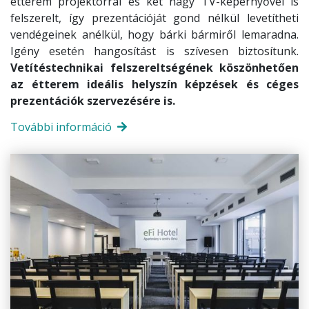
étterem projektorral és két nagy TV-képernyővel is
felszerelt, így prezentációját gond nélkül levetítheti
vendégeinek anélkül, hogy bárki bármiről lemaradna.
Igény esetén hangosítást is szívesen biztosítunk.
Vetítéstechnikai felszereltségének köszönhetően
az étterem ideális helyszín képzések és céges
prezentációk szervezésére is.
További információ