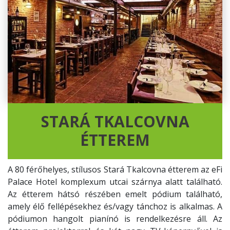
STARÁ TKALCOVNA
ÉTTEREM
A 80 férőhelyes, stílusos Stará Tkalcovna étterem az eFi
Palace Hotel komplexum utcai szárnya alatt található.
Az étterem hátsó részében emelt pódium található,
amely élő fellépésekhez és/vagy tánchoz is alkalmas. A
pódiumon hangolt pianínó is rendelkezésre áll. Az