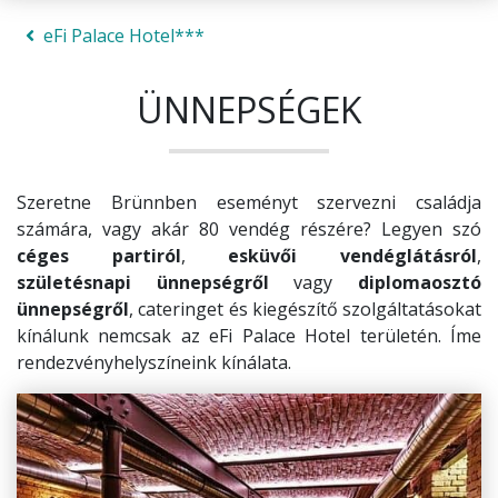
eFi Palace Hotel***
ÜNNEPSÉGEK
Szeretne Brünnben eseményt szervezni családja
számára, vagy akár 80 vendég részére? Legyen szó
céges partiról
,
esküvői vendéglátásról
,
születésnapi ünnepségről
vagy
diplomaosztó
ünnepségről
, cateringet és kiegészítő szolgáltatásokat
kínálunk nemcsak az eFi Palace Hotel területén. Íme
rendezvényhelyszíneink kínálata.