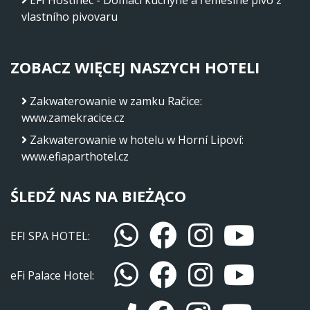
EFI Hostinec - Domácí kuchyně a řemeslné pivo z
vlastního pivovaru
ZOBACZ WIĘCEJ NASZYCH HOTELI
Zakwaterowanie w zamku Račice
:
www.zamekracice.cz
Zakwaterowanie w hotelu w Horní Lipoví
:
www.efiaparthotel.cz
ŚLEDŹ NAS NA BIEŻĄCO
EFI SPA HOTEL:
eFi Palace Hotel: