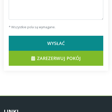
* Wszystkie pola są wymagane.
WYSŁAĆ
ZAREZERWUJ POKÓJ
LINKI