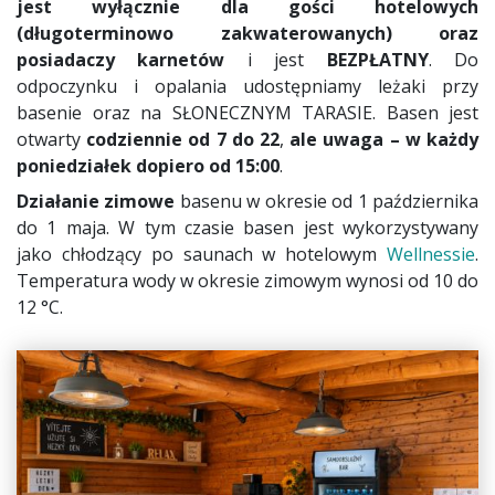
jest wyłącznie dla gości hotelowych
(długoterminowo zakwaterowanych) oraz
posiadaczy karnetów
i jest
BEZPŁATNY
. Do
odpoczynku i opalania udostępniamy leżaki przy
basenie oraz na SŁONECZNYM TARASIE. Basen jest
otwarty
codziennie od 7 do 22
,
ale uwaga – w każdy
poniedziałek dopiero od 15:00
.
Działanie zimowe
basenu w okresie od 1 października
do 1 maja. W tym czasie basen jest wykorzystywany
jako chłodzący po saunach w hotelowym
Wellnessie
.
Temperatura wody w okresie zimowym wynosi od 10 do
12 °C.