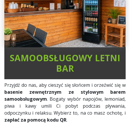
SAMOOBSŁUGOWY LETNI
BAR
Przyjdź do nas, aby cieszyć się słońcem i orzeźwić się w
basenie zewnętrznym ze stylowym barem
samoobsługowym
. Bogaty wybór napojów, lemoniad,
piwa i kawy umili Ci pobyt podczas pływania,
odpoczynku i relaksu. Wybierz to, na co masz ochotę, i
zapłać za pomocą kodu QR
.