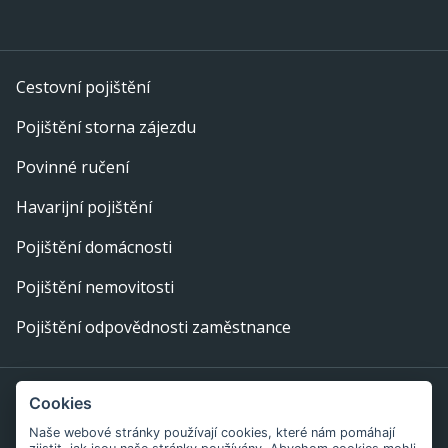
Cestovní pojištění
Pojištění storna zájezdu
Povinné ručení
Havarijní pojištění
Pojištění domácnosti
Pojištění nemovitosti
Pojištění odpovědnosti zaměstnance
Provozovatel webu: eFi Palace, s.r.o., IČ: 29378702,
Cookies
Bratislavská 234/52, 602 00 Brno
Naše webové stránky používají cookies, které nám pomáhají