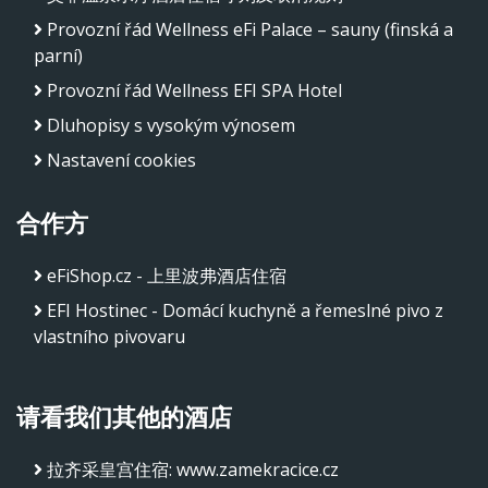
Provozní řád Wellness eFi Palace – sauny (finská a
parní)
Provozní řád Wellness EFI SPA Hotel
Dluhopisy s vysokým výnosem
Nastavení cookies
合作方
eFiShop.cz - 上里波弗酒店住宿
EFI Hostinec - Domácí kuchyně a řemeslné pivo z
vlastního pivovaru
请看我们其他的酒店
拉齐采皇宫住宿
:
www.zamekracice.cz