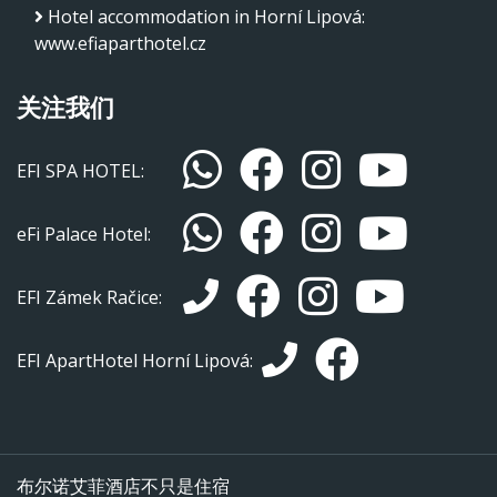
Hotel accommodation in Horní Lipová
:
www.efiaparthotel.cz
关注我们
EFI SPA HOTEL:
eFi Palace Hotel:
EFI Zámek Račice:
EFI ApartHotel Horní Lipová:
布尔诺艾菲酒店不只是住宿