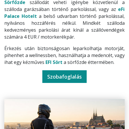
Sörfőzde
szállodát veheti igénybe közvetlenül a
szálloda garázsában történő parkolással, vagy az
eFi
Palace Hotelt
a belső udvarban történő parkolással,
nyilvános hozzáférés nélkül. Mindkét szálloda
kedvezményes parkolási árat kínál a szállóvendégek
számára 4 EUR / motorkerékpár.
Érkezés után biztonságosan leparkolhatja motorját,
pihenhet a wellnessben, használhatja a medencét, vagy
ihat egy kézműves
EFI Sört
a sörfőzde éttermében.
Szobafoglalás