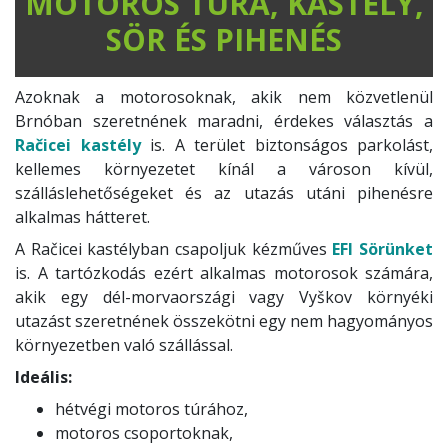
MOTOROS TÚRA, KASTÉLY,
SÖR ÉS PIHENÉS
Azoknak a motorosoknak, akik nem közvetlenül
Brnóban szeretnének maradni, érdekes választás a
Račicei kastély
is. A terület biztonságos parkolást,
kellemes környezetet kínál a városon kívül,
szálláslehetőségeket és az utazás utáni pihenésre
alkalmas hátteret.
A Račicei kastélyban csapoljuk kézműves
EFI Sörünket
is. A tartózkodás ezért alkalmas motorosok számára,
akik egy dél-morvaországi vagy Vyškov környéki
utazást szeretnének összekötni egy nem hagyományos
környezetben való szállással.
Ideális:
hétvégi motoros túrához,
motoros csoportoknak,