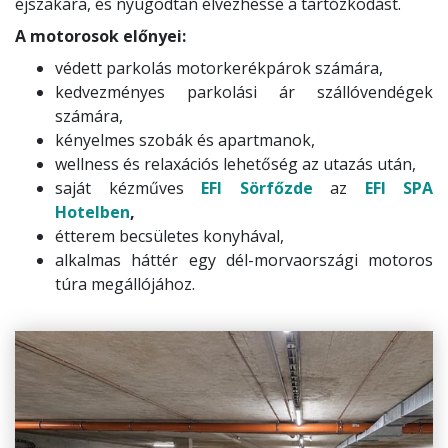
éjszakára, és nyugodtan élvezhesse a tartózkodást.
A motorosok előnyei:
védett parkolás motorkerékpárok számára,
kedvezményes parkolási ár szállóvendégek
számára,
kényelmes szobák és apartmanok,
wellness és relaxációs lehetőség az utazás után,
saját kézműves
EFI Sörfőzde
az
EFI SPA
Hotelben
,
étterem becsületes konyhával,
alkalmas háttér egy dél-morvaországi motoros
túra megállójához.