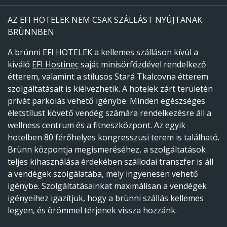
AZ EFI HOTELEK NEM CSAK SZÁLLÁST NYÚJTANAK
BRÜNNBEN
A brünni
EFI HOTELEK
a kellemes szálláson kívül a
kiváló
EFI Hostinec
saját minisörfőzdével rendelkező
étterem, valamint a stílusos Stará Tkalcovna étterem
szolgáltatásait is kiélvezhetik. A hotelek zárt területén
privát parkolás vehető igénybe. Minden egészséges
életstílust követő vendég számára rendelkezésre áll a
wellness centrum és a fitneszközpont. Az egyik
hotelben 80 férőhelyes kongresszusi terem is található.
Brünn központja megismeréséhez, a szolgáltatások
teljes kihasználása érdekében szállodai transzfer is áll
a vendégek szolgálatába, mely ingyenesen vehető
igénybe. Szolgáltatásainkat maximálisan a vendégek
igényeihez igazítjuk, hogy a brünni szállás kellemes
legyen, és örömmel térjenek vissza hozzánk.