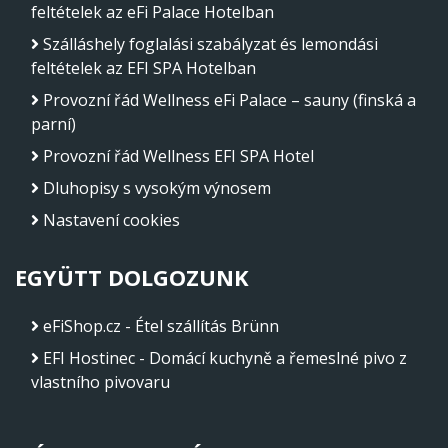
feltételek az eFi Palace Hotelban
Szálláshely foglalási szabályzat és lemondási
feltételek az EFI SPA Hotelban
Provozní řád Wellness eFi Palace – sauny (finská a
parní)
Provozní řád Wellness EFI SPA Hotel
Dluhopisy s vysokým výnosem
Nastavení cookies
EGYÜTT DOLGOZUNK
eFiShop.cz - Étel szállítás Brünn
EFI Hostinec - Domácí kuchyně a řemeslné pivo z
vlastního pivovaru