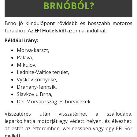
BRNÓBÓL?
Brno jó kiindulópont rövidebb és hosszabb motoros
túrákhoz. Az
EFI Hotelsből
azonnal indulhat.
Például irány:
Morva-karszt,
Pálava,
Mikulov,
Lednice-Valtice terület,
Vyškov környéke,
Drahany-fennsík,
Slavkov u Brna,
Dél-Morvaország és borvidékek.
Visszatérés után visszatérhet a szállodába,
leparkolhatja motorját egy védett helyen, és élvezheti
az estét az étteremben, wellnessben vagy egy EFI Sör
mellett.