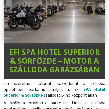
EFI SPA HOTEL SUPERIOR
& SÖRFŐZDE – MOTOR A
SZÁLLODA GARÁZSÁBAN
Ha szeretné motorját közvetlenül a szálloda
épületében parkolni, ajánljuk az
EFI SPA Hotel
Superior & Sörfőzde
szállodát Brno központjában.
A szálloda praktikus parkolást kínál a szálloda
garázsaiban, ideális hosszabb tartózkodáshoz, rossz