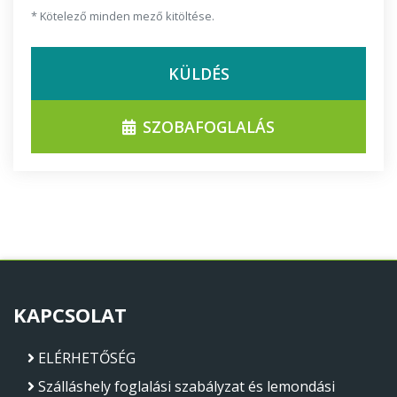
* Kötelező minden mező kitöltése.
KÜLDÉS
SZOBAFOGLALÁS
KAPCSOLAT
ELÉRHETŐSÉG
Szálláshely foglalási szabályzat és lemondási