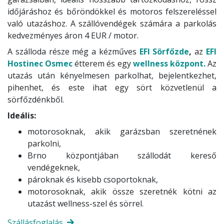
időjáráshoz és bőröndökkel és motoros felszereléssel
való utazáshoz. A szállóvendégek számára a parkolás
kedvezményes áron 4 EUR / motor.
A szálloda része még a kézműves
EFI Sörfőzde
,
az
EFI
Hostinec Osmec
étterem és egy
wellness központ.
Az
utazás után kényelmesen parkolhat, bejelentkezhet,
pihenhet, és este ihat egy sört közvetlenül a
sörfőzdénkből.
Ideális:
motorosoknak, akik garázsban szeretnének
parkolni,
Brno központjában szállodát kereső
vendégeknek,
pároknak és kisebb csoportoknak,
motorosoknak, akik össze szeretnék kötni az
utazást wellness-szel és sörrel.
Szállásfoglalás