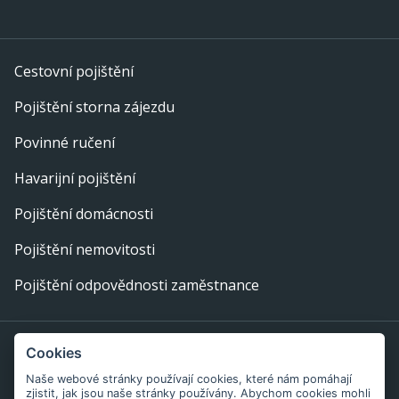
Cestovní pojištění
Pojištění storna zájezdu
Povinné ručení
Havarijní pojištění
Pojištění domácnosti
Pojištění nemovitosti
Pojištění odpovědnosti zaměstnance
Provozovatel webu: eFi Palace, s.r.o., IČ: 29378702,
Cookies
Bratislavská 234/52, 602 00 Brno
Naše webové stránky používají cookies, které nám pomáhají
zjistit, jak jsou naše stránky používány. Abychom cookies mohli