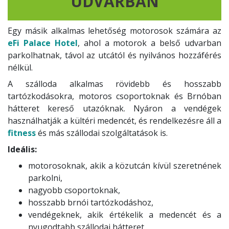
UDVARBAN
Egy másik alkalmas lehetőség motorosok számára az
eFi Palace Hotel
, ahol a motorok a belső udvarban
parkolhatnak, távol az utcától és nyilvános hozzáférés
nélkül.
A szálloda alkalmas rövidebb és hosszabb
tartózkodásokra, motoros csoportoknak és Brnóban
hátteret kereső utazóknak. Nyáron a vendégek
használhatják a kültéri medencét, és rendelkezésre áll a
fitness
és más szállodai szolgáltatások is.
Ideális:
motorosoknak, akik a közutcán kívül szeretnének
parkolni,
nagyobb csoportoknak,
hosszabb brnói tartózkodáshoz,
vendégeknek, akik értékelik a medencét és a
nyugodtabb szállodai hátteret.