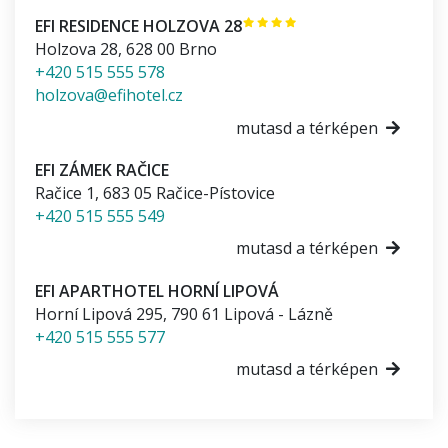
EFI RESIDENCE HOLZOVA 28
Holzova 28
,
628 00
Brno
+420 515 555 578
holzova@efihotel.cz
mutasd a térképen
EFI ZÁMEK RAČICE
Račice 1
,
683 05
Račice-Pístovice
+420 515 555 549
mutasd a térképen
EFI APARTHOTEL HORNÍ LIPOVÁ
Horní Lipová 295
,
790 61
Lipová - Lázně
+420 515 555 577
mutasd a térképen