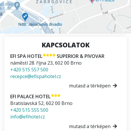
KAPCSOLATOK
EFI SPA HOTEL
SUPERIOR & PIVOVAR
náměstí 28. října 23
,
602 00
Brno
+420 515 557 500
recepce@efispahotel.cz
mutasd a térképen
EFI PALACE HOTEL
Bratislavská 52
,
602 00
Brno
+420 515 555 500
info@efihotel.cz
mutasd a térképen