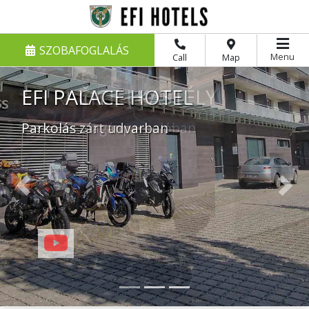
SZOBAFOGLALÁS
Menu
Call
Map
EFI RAČICE-I KASTÉLY
Parkolás magánparkolóban
Previous
Nex