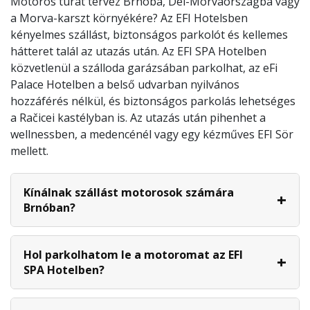
Motoros túrát tervez Brnóba, Dél-Morvaországba vagy
a Morva-karszt környékére? Az EFI Hotelsben
kényelmes szállást, biztonságos parkolót és kellemes
hátteret talál az utazás után. Az EFI SPA Hotelben
közvetlenül a szálloda garázsában parkolhat, az eFi
Palace Hotelben a belső udvarban nyilvános
hozzáférés nélkül, és biztonságos parkolás lehetséges
a Račicei kastélyban is. Az utazás után pihenhet a
wellnessben, a medencénél vagy egy kézműves EFI Sör
mellett.
Kínálnak szállást motorosok számára
Brnóban?
Hol parkolhatom le a motoromat az EFI
SPA Hotelben?