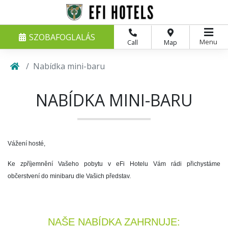
SZOBAFOGLALÁS
Menu
Call
Map
Nabídka mini-baru
NABÍDKA MINI-BARU
Vážení hosté,
Ke zpříjemnění Vašeho pobytu v eFi Hotelu Vám rádi přichystáme
občerstvení do minibaru dle Vašich představ.
NAŠE NABÍDKA ZAHRNUJE: