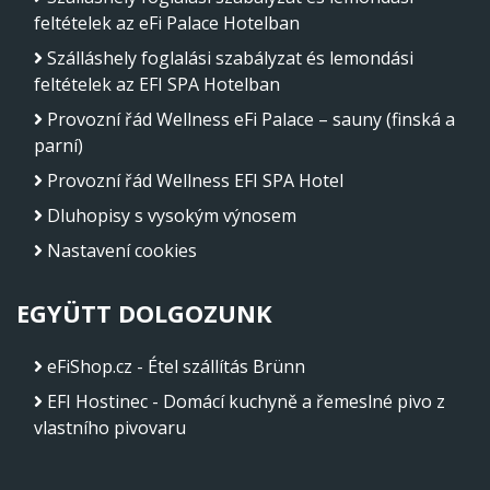
feltételek az eFi Palace Hotelban
Szálláshely foglalási szabályzat és lemondási
feltételek az EFI SPA Hotelban
Provozní řád Wellness eFi Palace – sauny (finská a
parní)
Provozní řád Wellness EFI SPA Hotel
Dluhopisy s vysokým výnosem
Nastavení cookies
EGYÜTT DOLGOZUNK
eFiShop.cz - Étel szállítás Brünn
EFI Hostinec - Domácí kuchyně a řemeslné pivo z
vlastního pivovaru