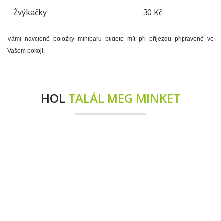
Žvýkačky
30 Kč
Vámi navolené položky minibaru budete mít při příjezdu připravené ve
Vašem pokoji.
HOL
TALÁL MEG MINKET