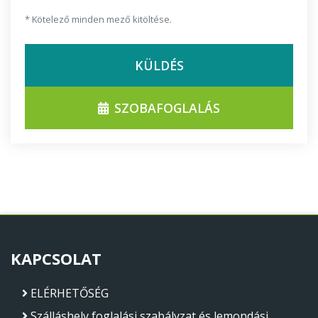
* Kötelező minden mező kitöltése.
KÜLDÉS
SZOBAFOGLALÁS
KAPCSOLAT
ELÉRHETŐSÉG
Szálláshely foglalási szabályzat és lemondási