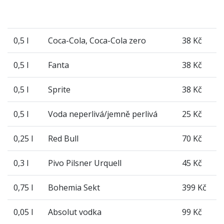
0,5 l
Coca-Cola, Coca-Cola zero
38 Kč
0,5 l
Fanta
38 Kč
0,5 l
Sprite
38 Kč
0,5 l
Voda neperlivá/jemně perlivá
25 Kč
0,25 l
Red Bull
70 Kč
0,3 l
Pivo Pilsner Urquell
45 Kč
0,75 l
Bohemia Sekt
399 Kč
0,05 l
Absolut vodka
99 Kč