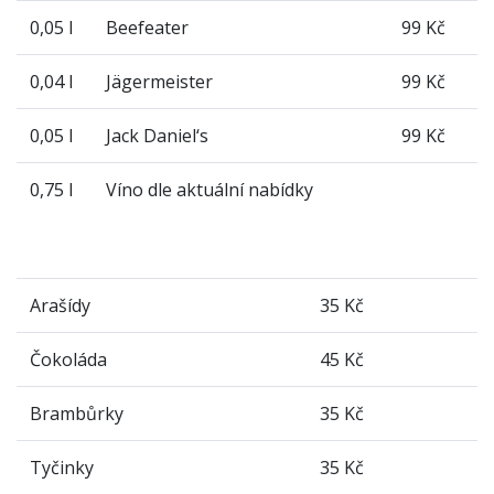
0,05 l
Beefeater
99 Kč
0,04 l
Jägermeister
99 Kč
0,05 l
Jack Daniel‘s
99 Kč
0,75 l
Víno dle aktuální nabídky
Arašídy
35 Kč
Čokoláda
45 Kč
Brambůrky
35 Kč
Tyčinky
35 Kč