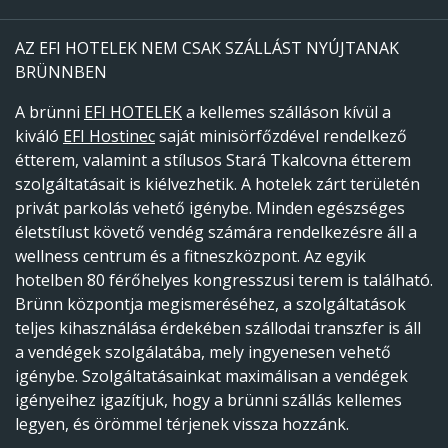
AZ EFI HOTELEK NEM CSAK SZÁLLÁST NYÚJTANAK
BRÜNNBEN
A brünni
EFI HOTELEK
a kellemes szálláson kívül a
kiváló
EFI Hostinec
saját minisörfőzdével rendelkező
étterem, valamint a stílusos Stará Tkalcovna étterem
szolgáltatásait is kiélvezhetik. A hotelek zárt területén
privát parkolás vehető igénybe. Minden egészséges
életstílust követő vendég számára rendelkezésre áll a
wellness centrum és a fitneszközpont. Az egyik
hotelben 80 férőhelyes kongresszusi terem is található.
Brünn központja megismeréséhez, a szolgáltatások
teljes kihasználása érdekében szállodai transzfer is áll
a vendégek szolgálatába, mely ingyenesen vehető
igénybe. Szolgáltatásainkat maximálisan a vendégek
igényeihez igazítjuk, hogy a brünni szállás kellemes
legyen, és örömmel térjenek vissza hozzánk.