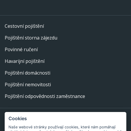
Cestovní pojištění
Pojištění storna zájezdu
Povinné ručení
Havarijní pojištění
Pojištění domácnosti
Pojištění nemovitosti
Pojištění odpovědnosti zaměstnance
Provozovatel webu: eFi Palace, s.r.o., IČ: 29378702,
Cookies
Bratislavská 234/52, 602 00 Brno
Naše webové stránky používají cookies, které nám pomáhají