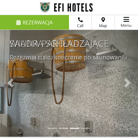
REZERWACJA
Menu
Call
Map
WIADRA SCHŁADZAJĄCE
Orzeźwiające zakończenie po saunowaniu
Previous
Nex