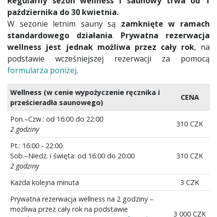
Regularny sezon wellness i saunowy trwa od 1
października do 30 kwietnia.
W sezonie letnim sauny są
zamknięte w ramach
standardowego działania
.
Prywatna rezerwacja
wellness jest jednak możliwa przez cały rok
, na
podstawie wcześniejszej rezerwacji za pomocą
formularza poniżej
.
Wellness (w cenie wypożyczenie ręcznika i
CENA
prześcieradła saunowego)
Pon.–Czw.: od 16:00 do 22:00
310 CZK
2 godziny
Pt.: 16:00 - 22:00
Sob.–Niedz. i święta: od 16:00 do 20:00
310 CZK
2 godziny
Każda kolejna minuta
3 CZK
Prywatna rezerwacja wellness na 2 godziny –
możliwa przez cały rok na podstawie
3 000 CZK