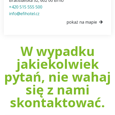
Bratislavská 52
,
602 00
Brno
+420 515 555 500
info@efihotel.cz
pokaż na mapie
W wypadku
jakiekolwiek
pytań, nie wahaj
się z nami
skontaktować.