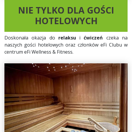
NIE TYLKO DLA GOŚCI
HOTELOWYCH
Doskonała okazja do
relaksu
i
ćwiczeń
czeka na
naszych gości hotelowych oraz członków eFi Clubu w
centrum eFi Wellness & Fitness.