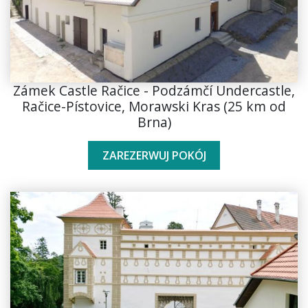
Zámek Castle Račice - Podzámčí Undercastle,
Račice-Pístovice, Morawski Kras (25 km od
Brna)
ZAREZERWUJ POKÓJ