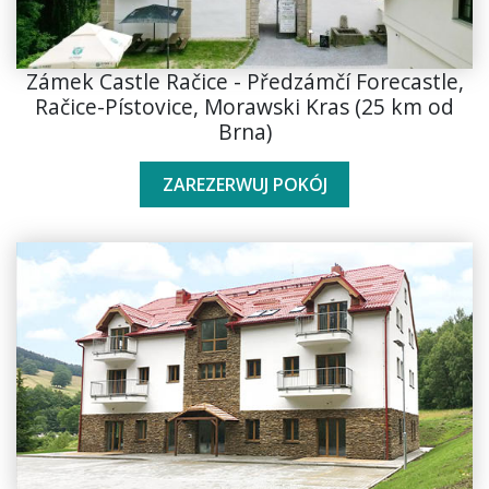
Zámek Castle Račice - Předzámčí Forecastle,
Račice-Pístovice, Morawski Kras (25 km od
Brna)
ZAREZERWUJ POKÓJ