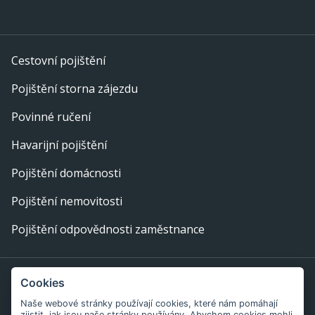
Cestovní pojištění
Pojištění storna zájezdu
Povinné ručení
Havarijní pojištění
Pojištění domácnosti
Pojištění nemovitosti
Pojištění odpovědnosti zaměstnance
Provozovatel webu: eFi Palace, s.r.o., IČ: 29378702,
Cookies
Bratislavská 234/52, 602 00 Brno
Naše webové stránky používají cookies, které nám pomáhají
zjistit, jak jsou naše stránky používány. Abychom cookies mohli