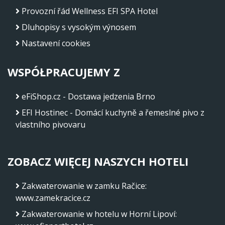
Provozní řád Wellness EFI SPA Hotel
Dluhopisy s vysokým výnosem
Nastavení cookies
WSPÓŁPRACUJEMY Z
eFiShop.cz - Dostawa jedzenia Brno
EFI Hostinec - Domácí kuchyně a řemeslné pivo z
vlastního pivovaru
ZOBACZ WIĘCEJ NASZYCH HOTELI
Zakwaterowanie w zamku Račice
:
www.zamekracice.cz
Zakwaterowanie w hotelu w Horní Lipoví
: