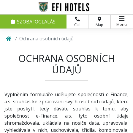
SZOBAFOGLALÁS
Menu
Call
Map
Ochrana osobních údajů
OCHRANA OSOBNÍCH
ÚDAJŮ
Vyplněním formuláře udělujete společnosti e-Finance,
a.s. souhlas ke zpracování svých osobních údajů, které
jste poskytl, tedy dáváte souhlas k tomu, aby
společnost e-Finance, a.s. tyto osobní údaje
shromažďovala, ukládala na nosiče data, upravovala,
vyhledávala v nich, uschovávala, třídila, kombinovala,