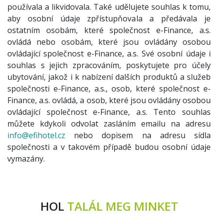
používala a likvidovala. Také udělujete souhlas k tomu,
aby osobní údaje zpřístupňovala a předávala je
ostatním osobám, které společnost e-Finance, a.s.
ovládá nebo osobám, které jsou ovládány osobou
ovládající společnost e-Finance, a.s. Své osobní údaje i
souhlas s jejich zpracováním, poskytujete pro účely
ubytování, jakož i k nabízení dalších produktů a služeb
společnosti e-Finance, a.s., osob, které společnost e-
Finance, a.s. ovládá, a osob, které jsou ovládány osobou
ovládající společnost e-Finance, a.s. Tento souhlas
můžete kdykoli odvolat zasláním emailu na adresu
info@efihotel.cz
nebo dopisem na adresu sídla
společnosti a v takovém případě budou osobní údaje
vymazány.
HOL
TALÁL MEG MINKET