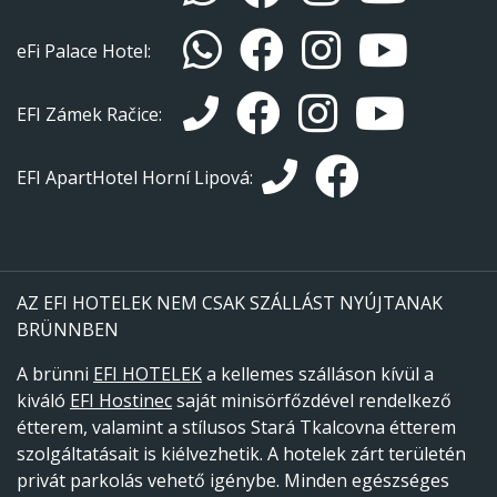
eFi Palace Hotel:
EFI Zámek Račice:
EFI ApartHotel Horní Lipová:
AZ EFI HOTELEK NEM CSAK SZÁLLÁST NYÚJTANAK
BRÜNNBEN
A brünni
EFI HOTELEK
a kellemes szálláson kívül a
kiváló
EFI Hostinec
saját minisörfőzdével rendelkező
étterem, valamint a stílusos Stará Tkalcovna étterem
szolgáltatásait is kiélvezhetik. A hotelek zárt területén
privát parkolás vehető igénybe. Minden egészséges