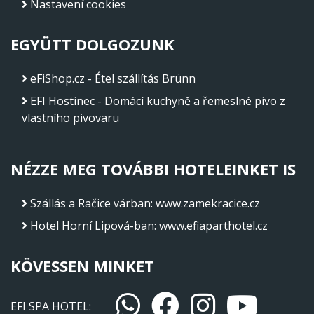
Nastavení cookies
EGYÜTT DOLGOZUNK
eFiShop.cz - Étel szállítás Brünn
EFI Hostinec - Domácí kuchyně a řemeslné pivo z
vlastního pivovaru
NÉZZE MEG TOVÁBBI HOTELEINKET IS
Szállás a Račice várban
:
www.zamekracice.cz
Hotel Horní Lipová-ban
:
www.efiaparthotel.cz
KÖVESSEN MINKET
EFI SPA HOTEL: