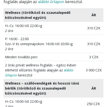
foglalás alapján az
alábbi űrlapon
keresztül.
Wellness (törölköző és szaunalepedő
ÁR
kölcsönzésével együtt)
H–Cs: 16:00-tól 22:00-ig
310 CZK
2 óra
P: 16:00 - 22:00
Szo–V és ünnepnapokon: 16:00-tól 20:00-ig
310 CZK
2 óra
Minden további perc
3 CZK
2 órás privát wellness-foglalás – egész évben
elérhető előzetes foglalás alapján az
alábbi
3 000 CZK
űrlapon
keresztül
Wellness – szállóvendégek és hosszú távú
bérlők (törölköző és szaunalepedő
ÁR
kölcsönzésével együtt)
H–Cs: 16:00-tól 22:00-ig
250 CZK
2 óra