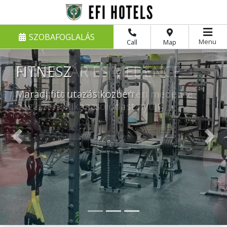
SZOBAFOGLALÁS
Menu
Call
Map
NYÁRI BÁR ÉS MEDENCE
A nyári bárral ellátott kültéri medence
nagyszerű kikapcsolódást nyújt
Previous
Nex