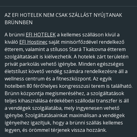
AZ EFI HOTELEK NEM CSAK SZÁLLÁST NYÚJTANAK
BRÜNNBEN
A brünni
EFI HOTELEK
a kellemes szálláson kívül a
kiváló
EFI Hostinec
saját minisörfőzdével rendelkező
étterem, valamint a stílusos Stará Tkalcovna étterem
szolgáltatásait is kiélvezhetik. A hotelek zárt területén
privát parkolás vehető igénybe. Minden egészséges
életstílust követő vendég számára rendelkezésre áll a
wellness centrum és a fitneszközpont. Az egyik
hotelben 80 férőhelyes kongresszusi terem is található.
Brünn központja megismeréséhez, a szolgáltatások
teljes kihasználása érdekében szállodai transzfer is áll
a vendégek szolgálatába, mely ingyenesen vehető
igénybe. Szolgáltatásainkat maximálisan a vendégek
igényeihez igazítjuk, hogy a brünni szállás kellemes
legyen, és örömmel térjenek vissza hozzánk.