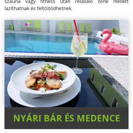
szauna vagy fitness után relaxáló zene mellett
lazíthatnak és feltöltődhetnek.
NYÁRI BÁR ÉS MEDENCE