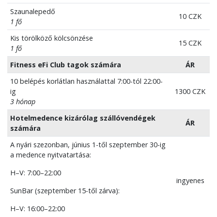
Szaunalepedő
10 CZK
1 fő
Kis törölköző kölcsönzése
15 CZK
1 fő
Fitness eFi Club tagok számára
ÁR
10 belépés korlátlan használattal 7:00-tól 22:00-
ig
1300 CZK
3 hónap
Hotelmedence kizárólag szállóvendégek
ÁR
számára
A nyári szezonban, június 1-től szeptember 30-ig
a medence nyitvatartása:
H–V: 7:00–22:00
ingyenes
SunBar (szeptember 15-től zárva):
H–V: 16:00–22:00