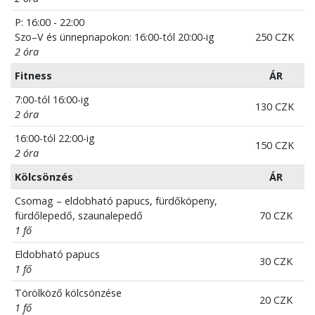
P: 16:00 - 22:00
Szo–V és ünnepnapokon: 16:00-tól 20:00-ig
250 CZK
2 óra
Fitness
ÁR
7:00-tól 16:00-ig
130 CZK
2 óra
16:00-tól 22:00-ig
150 CZK
2 óra
Kölcsönzés
ÁR
Csomag – eldobható papucs, fürdőköpeny,
fürdőlepedő, szaunalepedő
70 CZK
1 fő
Eldobható papucs
30 CZK
1 fő
Törölköző kölcsönzése
20 CZK
1 fő