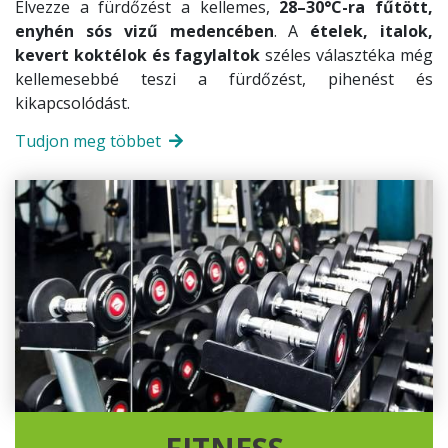
Élvezze a fürdőzést a kellemes,
28–30°C-ra fűtött,
enyhén sós vizű medencében
. A
ételek, italok,
kevert koktélok és fagylaltok
széles választéka még
kellemesebbé teszi a fürdőzést, pihenést és
kikapcsolódást.
Tudjon meg többet