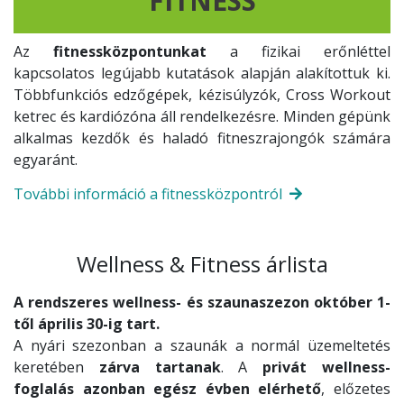
FITNESS
Az
fitnessközpontunkat
a fizikai erőnléttel
kapcsolatos legújabb kutatások alapján alakítottuk ki.
Többfunkciós edzőgépek, kézisúlyzók, Cross Workout
ketrec és kardiózóna áll rendelkezésre. Minden gépünk
alkalmas kezdők és haladó fitneszrajongók számára
egyaránt.
További információ a fitnessközpontról
Wellness & Fitness árlista
A rendszeres wellness- és szaunaszezon október 1-
től április 30-ig tart.
A nyári szezonban a szaunák a normál üzemeltetés
keretében
zárva tartanak
. A
privát wellness-
foglalás azonban egész évben elérhető
, előzetes