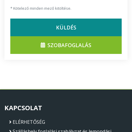
* Kötelező minden mező kitöltése.
KÜLDÉS
SZOBAFOGLALÁS
KAPCSOLAT
ELÉRHETŐSÉG
Szálláshely foglalási szabályzat és lemondási