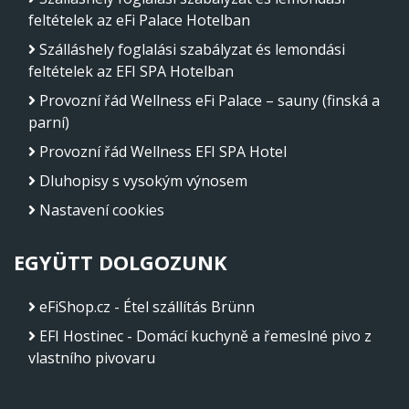
feltételek az eFi Palace Hotelban
Szálláshely foglalási szabályzat és lemondási
feltételek az EFI SPA Hotelban
Provozní řád Wellness eFi Palace – sauny (finská a
parní)
Provozní řád Wellness EFI SPA Hotel
Dluhopisy s vysokým výnosem
Nastavení cookies
EGYÜTT DOLGOZUNK
eFiShop.cz - Étel szállítás Brünn
EFI Hostinec - Domácí kuchyně a řemeslné pivo z
vlastního pivovaru