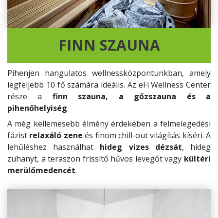
FINN SZAUNA
Pihenjen hangulatos wellnessközpontunkban, amely
legfeljebb 10 fő számára ideális. Az eFi Wellness Center
része a
finn szauna, a gőzszauna és a
pihenőhelyiség
.
A még kellemesebb élmény érdekében a felmelegedési
fázist
relaxáló zene
és finom chill-out világítás kíséri. A
lehűléshez használhat
hideg vizes dézsát
, hideg
zuhanyt, a teraszon frissítő hűvös levegőt vagy
kültéri
merülőmedencét
.