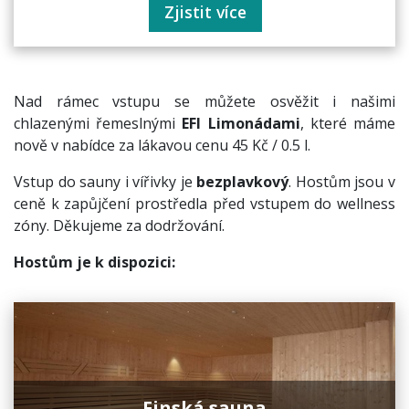
Zjistit více
Nad rámec vstupu se můžete osvěžit i našimi
chlazenými řemeslnými
EFI Limonádami
, které máme
nově v nabídce za lákavou cenu 45 Kč / 0.5 l.
Vstup do sauny i vířivky
je
bezplavkový
. Hostům jsou v
ceně k zapůjčení prostředla před vstupem do wellness
zóny. Děkujeme za dodržování.
Hostům je k dispozici:
Finská sauna