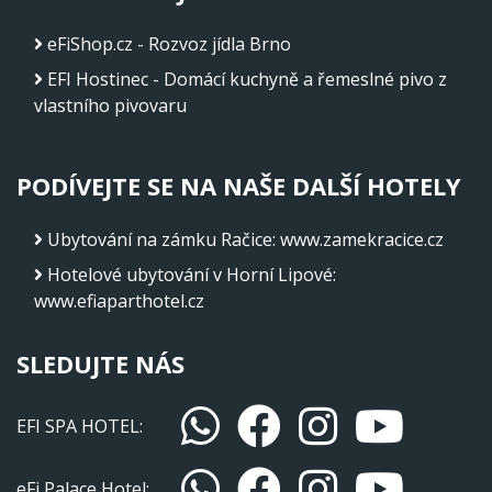
eFiShop.cz - Rozvoz jídla Brno
EFI Hostinec - Domácí kuchyně a řemeslné pivo z
vlastního pivovaru
PODÍVEJTE SE NA NAŠE DALŠÍ HOTELY
Ubytování na zámku Račice
:
www.zamekracice.cz
Hotelové ubytování v Horní Lipové
:
www.efiaparthotel.cz
SLEDUJTE NÁS
EFI SPA HOTEL:
eFi Palace Hotel: