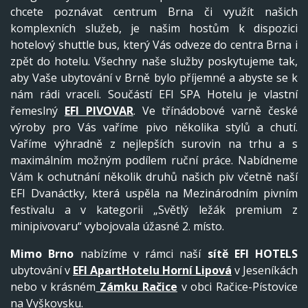
chcete poznávat centrum Brna či využít našich
komplexních služeb, je našim hostům k dispozici
hotelový shuttle bus, který Vás odveze do centra Brna i
zpět do hotelu. Všechny naše služby poskytujeme tak,
aby Vaše ubytování v Brně bylo příjemné a abyste se k
nám rádi vraceli. Součástí EFI SPA Hotelu je vlastní
řemeslný
EFI PIVOVAR
. Ve třínádobové varně české
výroby pro Vás vaříme pivo několika stylů a chutí.
Vaříme výhradně z nejlepších surovin na trhu a s
maximálním možným podílem ruční práce. Nabídneme
Vám k ochutnání několik druhů našich piv včetně naší
EFI Dvanáctky, která uspěla na Mezinárodním pivním
festivalu a v kategorii „Světlý ležák premium z
minipivovaru“ vybojovala úžasné 2. místo.
Mimo Brno
nabízíme v rámci naší
sítě EFI HOTELS
ubytování v
EFI ApartHotelu Horní Lipová
v Jeseníkách
nebo v krásném
Zámku Račice
v obci Račice-Pístovice
na Vyškovsku.