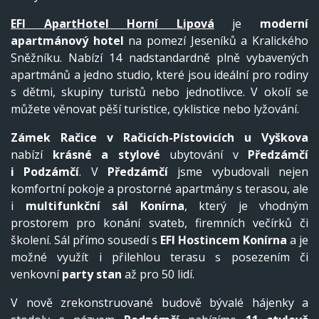
EFI ApartHotel Horní Lipová
je
moderní
apartmánový hotel
na pomezí Jeseníků a Kralického
Sněžníku. Nabízí 14 nadstandardně plně vybavených
apartmánů a jedno studio, které jsou ideální pro rodiny
s dětmi, skupiny turistů nebo jednotlivce. V okolí se
můžete věnovat pěší turistice, cyklistice nebo lyžování.
Zámek Račice v Račicích-Pístovicích
u Vyškova
nabízí
krásné a stylové
ubytování v
Předzámčí
i
Podzámčí
. V
Předzámčí
jsme vybudovali nejen
komfortní pokoje a prostorné apartmány s terasou, ale
i
multifunkční sál Konírna
, který je vhodným
prostorem pro konání svateb, firemních večírků či
školení. Sál přímo sousedí s
EFI Hostincem Konírna
a je
možné využít i přilehlou terasu s posezením či
venkovní
party stan
až pro 50 lidí.
V nově zrekonstruované budově bývalé hájenky a