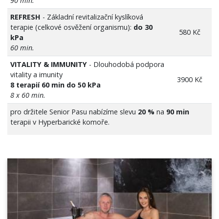
90 min.
REFRESH
- Základní revitalizační kyslíková
terapie (celkové osvěžení organismu):
do 30
580 Kč
kPa
60 min.
VITALITY & IMMUNITY
- Dlouhodobá podpora
vitality a imunity
3900 Kč
8 terapií 60 min do 50 kPa
8 x 60 min.
pro držitele Senior Pasu nabízíme slevu
20 %
na
90 min
terapii v Hyperbarické komoře.