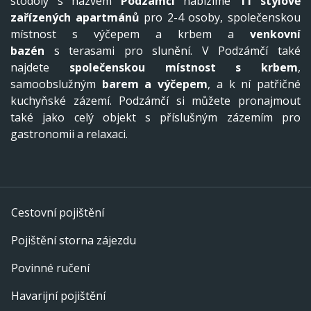
stodoly s názvem
Podzámčí
nabízíme
11 stylově
zařízených apartmánů
pro 2-4 osoby, společenskou
místnost s výčepem a krbem a
venkovní
bazén
s terasami pro slunění. V Podzámčí také
najdete
společenskou místnost s krbem
,
samoobslužným
barem a výčepem
, a k ní patřičné
kuchyňské zázemí. Podzámčí si můžete pronajmout
také jako celý objekt s příslušným zázemím pro
gastronomii a relaxaci.
Cestovní pojištění
Pojištění storna zájezdu
Povinné ručení
Havarijní pojištění