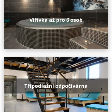
Vířivka až pro 6 osob
Třípodlažní odpočívárna