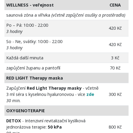
WELLNESS - veřejnost
CENA
saunová zóna a vířivka
(včetně zapůjčení osušky a prostěradla)
Po – Pá: 10:00 - 22:00
420 Kč
3 hodiny
So - Ne, svátky: 10:00 - 22:00
420 Kč
3 hodiny
Každá další minuta
3 Kč
zapůjčení županu a pantoflí
70 Kč
RED LIGHT Therapy maska
Zapůjčení
Red Light Therapy masky
- včetně
3 ml séra s kyselinou hyaluronovou - více
zde
300 Kč
30 min.
OXYGENOTERAPIE
DETOX
- Intenzivní revitalizační kyslíková
jednorázova terapie:
50 kPa
800 Kč