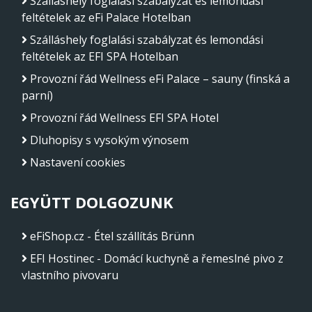
Szálláshely foglalási szabályzat és lemondási
feltételek az eFi Palace Hotelban
Szálláshely foglalási szabályzat és lemondási
feltételek az EFI SPA Hotelban
Provozní řád Wellness eFi Palace – sauny (finská a
parní)
Provozní řád Wellness EFI SPA Hotel
Dluhopisy s vysokým výnosem
Nastavení cookies
EGYÜTT DOLGOZUNK
eFiShop.cz - Étel szállítás Brünn
EFI Hostinec - Domácí kuchyně a řemeslné pivo z
vlastního pivovaru