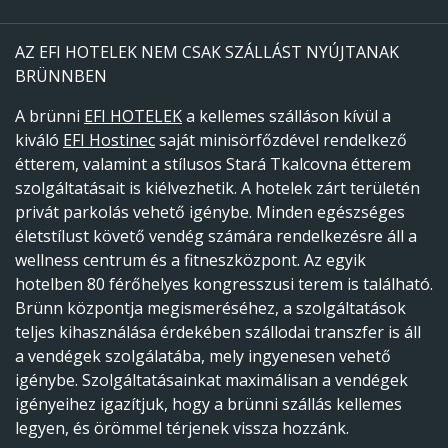
AZ EFI HOTELEK NEM CSAK SZÁLLÁST NYÚJTANAK
BRÜNNBEN
A brünni
EFI HOTELEK
a kellemes szálláson kívül a
kiváló
EFI Hostinec
saját minisörfőzdével rendelkező
étterem, valamint a stílusos Stará Tkalcovna étterem
szolgáltatásait is kiélvezhetik. A hotelek zárt területén
privát parkolás vehető igénybe. Minden egészséges
életstílust követő vendég számára rendelkezésre áll a
wellness centrum és a fitneszközpont. Az egyik
hotelben 80 férőhelyes kongresszusi terem is található.
Brünn központja megismeréséhez, a szolgáltatások
teljes kihasználása érdekében szállodai transzfer is áll
a vendégek szolgálatába, mely ingyenesen vehető
igénybe. Szolgáltatásainkat maximálisan a vendégek
igényeihez igazítjuk, hogy a brünni szállás kellemes
legyen, és örömmel térjenek vissza hozzánk.