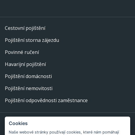
Cestovní pojištění
Pojištění storna zájezdu
Povinné ručení
Havarijní pojištění
Pojištění domácnosti
Pojištění nemovitosti
Pojištění odpovědnosti zaměstnance
Provozovatel webu: eFi Palace, s.r.o., IČ: 29378702,
Cookies
Bratislavská 234/52, 602 00 Brno
Naše webové stránky používají cookies, které nám pomáhají