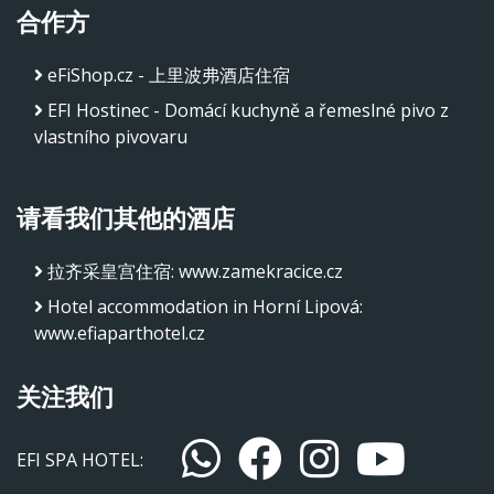
合作方
eFiShop.cz - 上里波弗酒店住宿
EFI Hostinec - Domácí kuchyně a řemeslné pivo z
vlastního pivovaru
请看我们其他的酒店
拉齐采皇宫住宿
:
www.zamekracice.cz
Hotel accommodation in Horní Lipová
:
www.efiaparthotel.cz
关注我们
EFI SPA HOTEL: