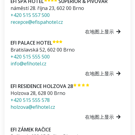
EFI SPA HOTEL
SUPERIOR & PIVOVAR
náměstí 28. října 23
,
602 00
Brno
+420 515 557 500
recepce@efispahotel.cz
在地图上显示
EFI PALACE HOTEL
Bratislavská 52
,
602 00
Brno
+420 515 555 500
info@efihotel.cz
在地图上显示
EFI RESIDENCE HOLZOVA 28
Holzova 28
,
628 00
Brno
+420 515 555 578
holzova@efihotel.cz
在地图上显示
EFI ZÁMEK RAČICE