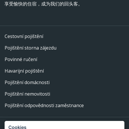
享受愉快的住宿，成为我们的回头客。
Cestovní pojištění
Pojištění storna zájezdu
Povinné ručení
Havarijní pojištění
Pojištění domácnosti
Pojištění nemovitosti
Pojištění odpovědnosti zaměstnance
Provozovatel webu: eFi Palace, s.r.o., IČ: 29378702,
Cookies