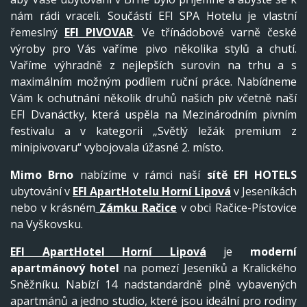
nám rádi vraceli. Součástí EFI SPA Hotelu je vlastní
řemeslný
EFI PIVOVAR
. Ve třínádobové varně české
výroby pro Vás vaříme pivo několika stylů a chutí.
Vaříme výhradně z nejlepších surovin na trhu a s
maximálním možným podílem ruční práce. Nabídneme
Vám k ochutnání několik druhů našich piv včetně naší
EFI Dvanáctky, která uspěla na Mezinárodním pivním
festivalu a v kategorii „Světlý ležák premium z
minipivovaru“ vybojovala úžasné 2. místo.
Mimo Brno
nabízíme v rámci naší
sítě EFI HOTELS
ubytování v
EFI ApartHotelu Horní Lipová
v Jeseníkách
nebo v krásném
Zámku Račice
v obci Račice-Pístovice
na Vyškovsku.
EFI ApartHotel Horní Lipová
je
moderní
apartmánový hotel
na pomezí Jeseníků a Kralického
Sněžníku. Nabízí 14 nadstandardně plně vybavených
apartmánů a jedno studio, které jsou ideální pro rodiny