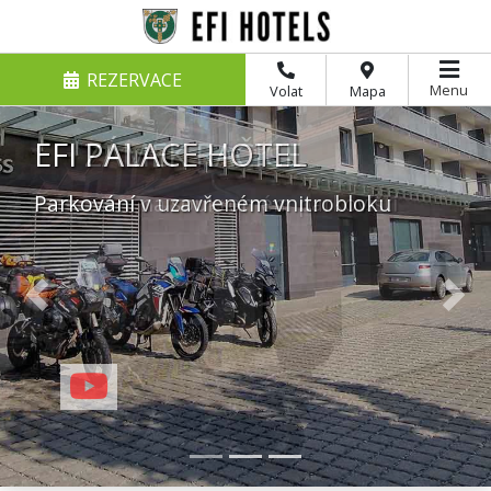
REZERVACE
Menu
Volat
Mapa
EFI ZÁMEK RAČICE
Parkování na soukromém parkovišti
Previous
Nex