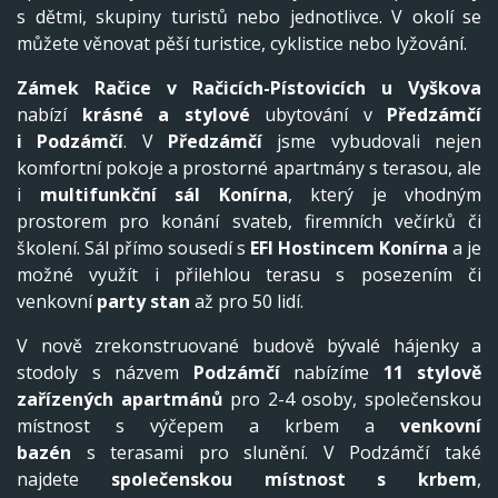
s dětmi, skupiny turistů nebo jednotlivce. V okolí se
můžete věnovat pěší turistice, cyklistice nebo lyžování.
Zámek Račice v Račicích-Pístovicích
u Vyškova
nabízí
krásné a stylové
ubytování v
Předzámčí
i
Podzámčí
. V
Předzámčí
jsme vybudovali nejen
komfortní pokoje a prostorné apartmány s terasou, ale
i
multifunkční sál Konírna
, který je vhodným
prostorem pro konání svateb, firemních večírků či
školení. Sál přímo sousedí s
EFI Hostincem Konírna
a je
možné využít i přilehlou terasu s posezením či
venkovní
party stan
až pro 50 lidí.
V nově zrekonstruované budově bývalé hájenky a
stodoly s názvem
Podzámčí
nabízíme
11 stylově
zařízených apartmánů
pro 2-4 osoby, společenskou
místnost s výčepem a krbem a
venkovní
bazén
s terasami pro slunění. V Podzámčí také
najdete
společenskou místnost s krbem
,