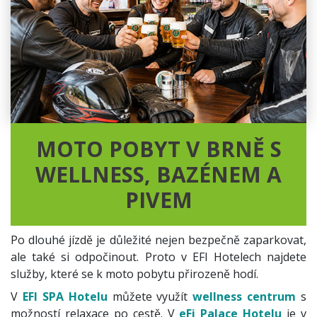
MOTO POBYT V BRNĚ S
WELLNESS, BAZÉNEM A
PIVEM
Po dlouhé jízdě je důležité nejen bezpečně zaparkovat,
ale také si odpočinout. Proto v EFI Hotelech najdete
služby, které se k moto pobytu přirozeně hodí.
V
EFI SPA Hotelu
můžete využít
wellness centrum
s
možností relaxace po cestě. V
eFi Palace Hotelu
je v