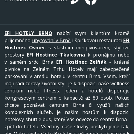
EFI HOTELY BRNO
nabízí svým klientům kromě
příjemného
ubytování v Brně
i špičkovou restauraci
EFI
Hostinec Osmec
s vlastním minipivovarem, stylové
prostory
EFI Hostince Tkalcovna
k pronájmu nebo
v samém srdci Brna
EFI Hostinec Zelňák
- krásná
pivnice na Zelném Trhu. Hotely mají zabezpečené
parkování v areálu hotelu v centru Brna. Všem, kteří
mají rádi zdravý životní styl, je k dispozici naše wellness
centrum nebo fitness. Jeden z hotelů disponuje
kongresovým centrem o kapacitě až 80 osob. Pokud
chcete poznávat centrum Brna či využít našich
komplexních služeb, je našim hostům k dispozici
hotelový shuttle bus, který Vás odveze do centra Brna i
zpět do hotelu. Všechny naše služby poskytujeme tak,
aby Vaše ubytování v Brně bylo příjemné a abyste se k