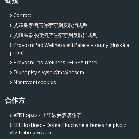
链接
Contact
艾菲皇家酒店住宿守则及取消规则
艾菲温泉水疗酒店住宿守则及取消规则
Provozní řád Wellness eFi Palace – sauny (finská a
parní)
Provozní řád Wellness EFI SPA Hotel
Dluhopisy s vysokým výnosem
Nastavení cookies
合作方
eFiShop.cz - 上里波弗酒店住宿
EFI Hostinec - Domácí kuchyně a řemeslné pivo z
vlastního pivovaru