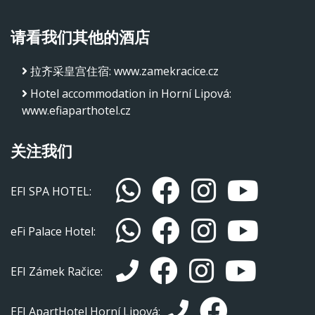
请看我们其他的酒店
拉齐采皇宫住宿
:
www.zamekracice.cz
Hotel accommodation in Horní Lipová
:
www.efiaparthotel.cz
关注我们
EFI SPA HOTEL:
eFi Palace Hotel:
EFI Zámek Račice:
EFI ApartHotel Horní Lipová: