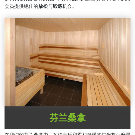
会员提供绝佳的
放松
与
锻炼
机会。
芬兰桑拿
在我们的芬兰桑拿中，放松音乐和柔和舒缓的灯光将让升温