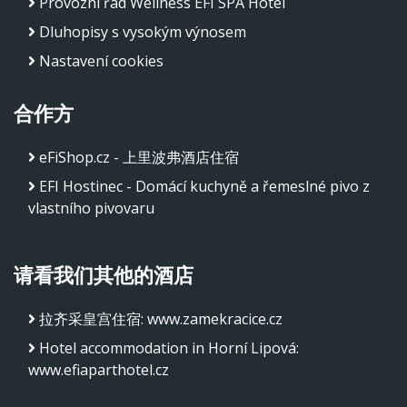
Provozní řád Wellness EFI SPA Hotel
Dluhopisy s vysokým výnosem
Nastavení cookies
合作方
eFiShop.cz - 上里波弗酒店住宿
EFI Hostinec - Domácí kuchyně a řemeslné pivo z
vlastního pivovaru
请看我们其他的酒店
拉齐采皇宫住宿
:
www.zamekracice.cz
Hotel accommodation in Horní Lipová
:
www.efiaparthotel.cz