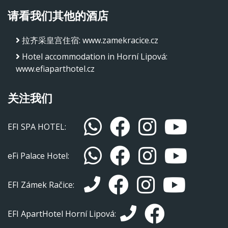
请看我们其他的酒店
拉齐采皇宫住宿
:
www.zamekracice.cz
Hotel accommodation in Horní Lipová
:
www.efiaparthotel.cz
关注我们
EFI SPA HOTEL:
eFi Palace Hotel:
EFI Zámek Račice:
EFI ApartHotel Horní Lipová: