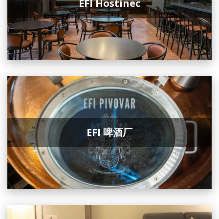
EFI Hostinec
EFI 啤酒厂