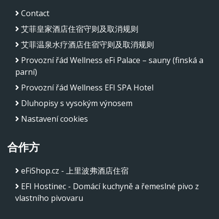
Contact
艾菲皇家酒店住宿守则及取消规则
艾菲温泉水疗酒店住宿守则及取消规则
Provozní řád Wellness eFi Palace – sauny (finská a
parní)
Provozní řád Wellness EFI SPA Hotel
Dluhopisy s vysokým výnosem
Nastavení cookies
合作方
eFiShop.cz - 上里波弗酒店住宿
EFI Hostinec - Domácí kuchyně a řemeslné pivo z
vlastního pivovaru