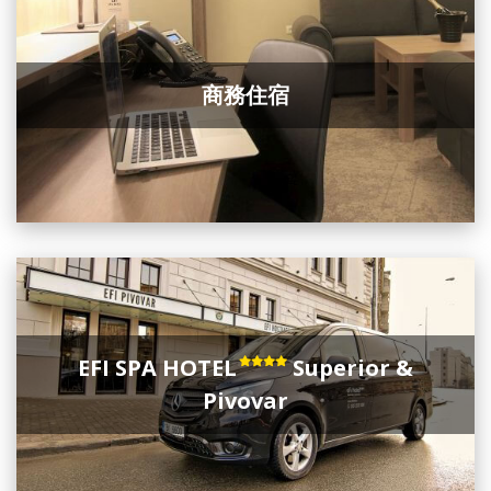
商務住宿
EFI SPA HOTEL
Superior &
Pivovar