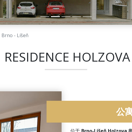
 Brno - Líšeň
I RESIDENCE HOLZOVA
公
位于
Brno-Líšeň Holzova 