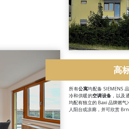
高
所有
公寓
均配备 SIEMENS 
冷和供暖的
空调设备
，以及
均配有独立的 Baxi 品牌
人阳台或凉廊，并可欣赏 Brn