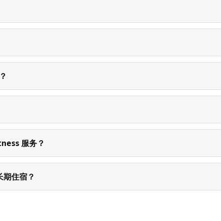
？
队？
？
itness 服务？
排长期住宿？