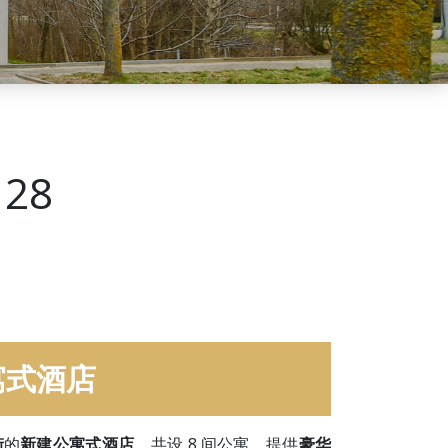
 28
寓式酒店
街
的
新建公寓式酒店
，共设 8 间公寓，提供
豪华