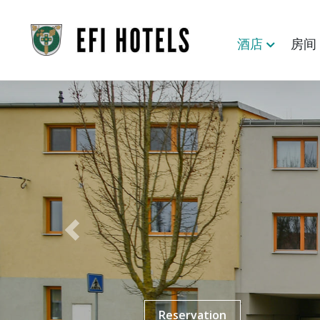
酒店
房
Previous
Reservation
Reservation