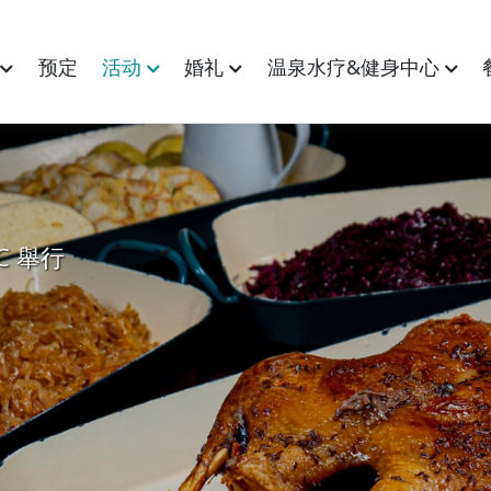
间
预定
活动
婚礼
温泉水疗&健身中心
C 舉行