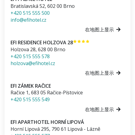
Bratislavská 52
,
602 00
Brno
+420 515 555 500
info@efihotel.cz
在地图上显示
EFI RESIDENCE HOLZOVA 28
Holzova 28
,
628 00
Brno
+420 515 555 578
holzova@efihotel.cz
在地图上显示
EFI ZÁMEK RAČICE
Račice 1
,
683 05
Račice-Pístovice
+420 515 555 549
在地图上显示
EFI APARTHOTEL HORNÍ LIPOVÁ
Horní Lipová 295
,
790 61
Lipová - Lázně