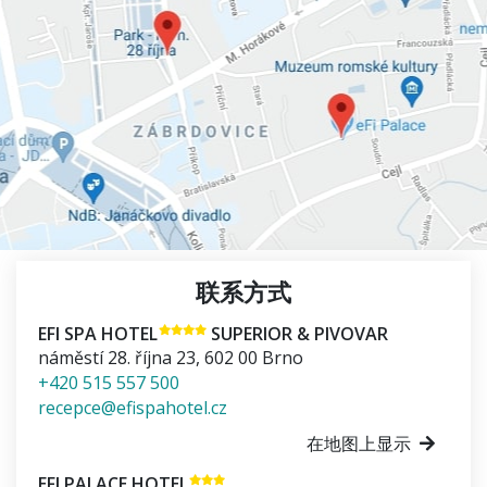
联系方式
EFI SPA HOTEL
SUPERIOR & PIVOVAR
náměstí 28. října 23
,
602 00
Brno
+420 515 557 500
recepce@efispahotel.cz
在地图上显示
EFI PALACE HOTEL