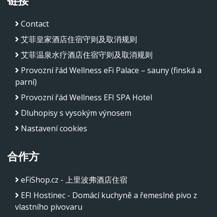
Contact
艾菲皇家酒店住宿守则及取消规则
艾菲温泉水疗酒店住宿守则及取消规则
Provozní řád Wellness eFi Palace – sauny (finská a
parní)
Provozní řád Wellness EFI SPA Hotel
Dluhopisy s vysokým výnosem
Nastavení cookies
合作方
eFiShop.cz - 上里波弗酒店住宿
EFI Hostinec - Domácí kuchyně a řemeslné pivo z
vlastního pivovaru