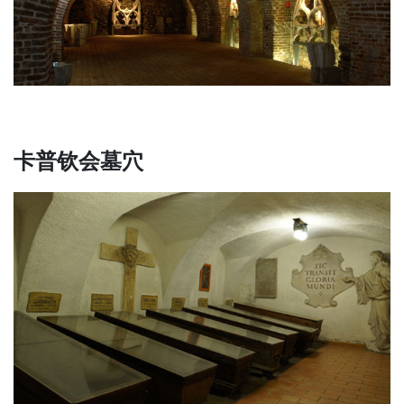
卡普钦会墓穴