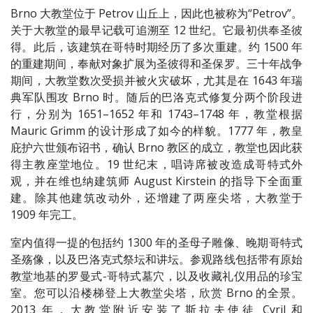
Brno 大教堂位于 Petrov 山丘上，因此也被称为“Petrov”。
关于大教堂的最早记载可追溯至 12 世纪。它最初供奉圣彼
得。此后，该建筑在哥特时期经历了多次重建。约 1500 年
的重建期间，奉献对象扩展为圣彼得和圣保罗。三十年战争
期间，大教堂数次受损并被火灾破坏，尤其是在 1643 年瑞
典军队围攻 Brno 时。随后的巴洛克式修复分两个阶段进
行，分别为 1651–1652 年和 1743–1748 年，教堂根据
Mauric Grimm 的设计形成了如今的样貌。1777 年，教皇
庇护六世颁布诏书，确认 Brno 教区的成立，教堂也因此获
得主教座堂地位。19 世纪末，唱诗席被改造成哥特式外
观，并在维也纳建筑师 August Kirstein 的指导下全面重
建。除其他建筑改动外，还增建了两座尖塔，大教堂于
1909 年完工。
室内值得一提的包括约 1300 年的圣母子雕像、晚期哥特式
圣殇像，以及巴洛克式祭坛和讲坛。参观路线包括带有原始
教堂地基的罗曼式-哥特式墓穴，以及收藏礼仪用品的珍宝
室。您可以沿楼梯登上大教堂尖塔，欣赏 Brno 的全景。
2013 年，大教堂附近安装了斯拉夫使徒 Cyril 和