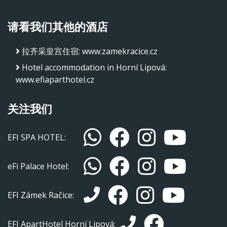
请看我们其他的酒店
拉齐采皇宫住宿
:
www.zamekracice.cz
Hotel accommodation in Horní Lipová
:
www.efiaparthotel.cz
关注我们
EFI SPA HOTEL:
eFi Palace Hotel:
EFI Zámek Račice:
EFI ApartHotel Horní Lipová: