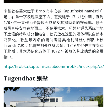
卡普钦会墓穴位于 Brno 市中心的 Kapucínské náměstí 广
场，在圣十字发现教堂下方。墓穴建于 17 世纪中期，直到
1787 年一直作为卡普钦会成员及其捐助者的安葬地。修会
成员直接安葬在地面上，不使用棺木。巧妙的通风系统与地
下土壤的特殊成分相结合，使安放在这里的遗体得以自然木
乃伊化。教堂最著名的捐助者是奥地利潘杜尔部队上校
Trenck 男爵，他曾被判处终身监禁。1749 年他去世并安葬
于此后，其木乃伊化遗体于 1872 年被放入带玻璃盖的金属
棺中。
http://hrobka.kapucini.cz/subdom/hrobka/index.php/cz/
Tugendhat 别墅