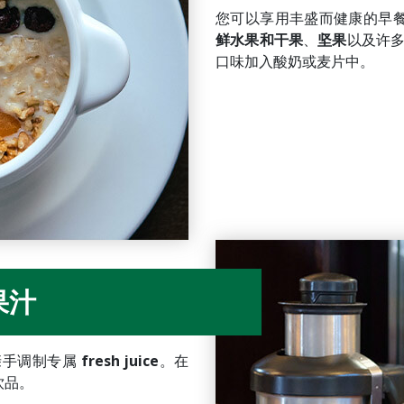
您可以享用丰盛而健康的早
鲜水果和干果
、
坚果
以及许
口味加入酸奶或麦片中。
果汁
亲手调制专属
fresh juice
。在
饮品。