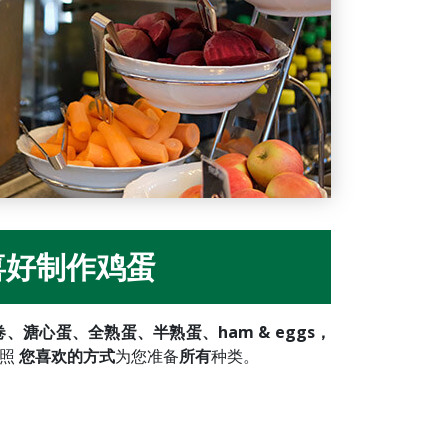
喜好制作鸡蛋
、溏心蛋、全熟蛋、半熟蛋、ham & eggs，
按照
您喜欢的方式
为您准备
所有
种类。