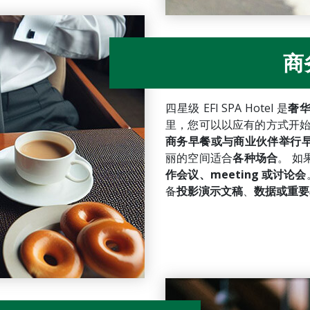
商
四星级 EFI SPA Hotel 是
奢
里，您可以以应有的方式开
商务早餐或与商业伙伴举行
丽的空间适合
各种场合
。
如
作会议、meeting 或讨论会
备
投影演示文稿
、
数据或重要