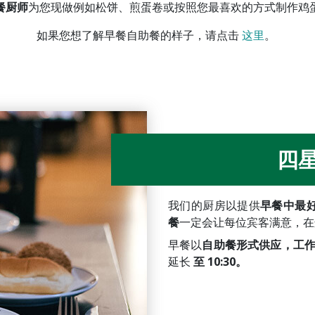
餐厨师
为您现做例如松饼、煎蛋卷或按照您最喜欢的方式制作鸡
如果您想了解早餐自助餐的样子，请点击
这里
。
四
我们的厨房以提供
早餐中最
餐
一定会让每位宾客满意，在
早餐以
自助餐形式供应，工作日时间
延长
至 10:30。