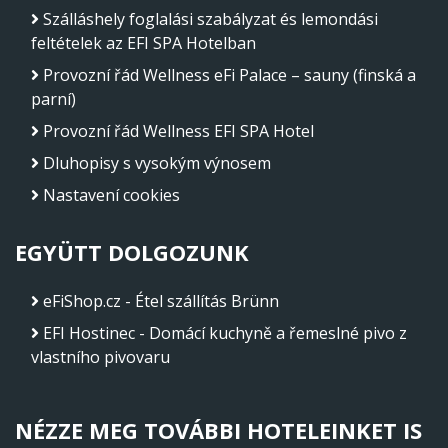
Szálláshely foglalási szabályzat és lemondási
feltételek az EFI SPA Hotelban
Provozní řád Wellness eFi Palace – sauny (finská a
parní)
Provozní řád Wellness EFI SPA Hotel
Dluhopisy s vysokým výnosem
Nastavení cookies
EGYÜTT DOLGOZUNK
eFiShop.cz - Étel szállítás Brünn
EFI Hostinec - Domácí kuchyně a řemeslné pivo z
vlastního pivovaru
NÉZZE MEG TOVÁBBI HOTELEINKET IS