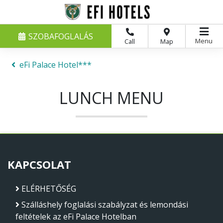
SZOBAFOGLALÁS
Menu
Call
Map
eFi Palace Hotel***
LUNCH MENU
KAPCSOLAT
ELÉRHETŐSÉG
Szálláshely foglalási szabályzat és lemondási
feltételek az eFi Palace Hotelban