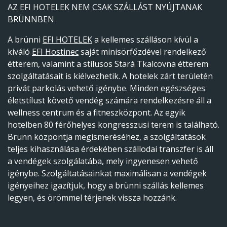
AZ EFI HOTELEK NEM CSAK SZÁLLÁST NYÚJTANAK
BRÜNNBEN
A brünni
EFI HOTELEK
a kellemes szálláson kívül a
kiváló
EFI Hostinec
saját minisörfőzdével rendelkező
étterem, valamint a stílusos Stará Tkalcovna étterem
szolgáltatásait is kiélvezhetik. A hotelek zárt területén
privát parkolás vehető igénybe. Minden egészséges
életstílust követő vendég számára rendelkezésre áll a
wellness centrum és a fitneszközpont. Az egyik
hotelben 80 férőhelyes kongresszusi terem is található.
Brünn központja megismeréséhez, a szolgáltatások
teljes kihasználása érdekében szállodai transzfer is áll
a vendégek szolgálatába, mely ingyenesen vehető
igénybe. Szolgáltatásainkat maximálisan a vendégek
igényeihez igazítjuk, hogy a brünni szállás kellemes
legyen, és örömmel térjenek vissza hozzánk.