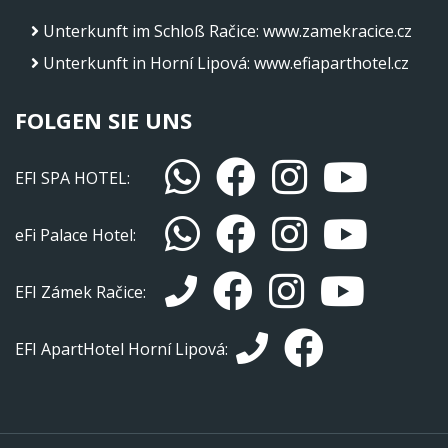
Unterkunft im Schloß Račice
:
www.zamekracice.cz
Unterkunft in Horní Lipová
:
www.efiaparthotel.cz
FOLGEN SIE UNS
EFI SPA HOTEL:
eFi Palace Hotel:
EFI Zámek Račice:
EFI ApartHotel Horní Lipová: