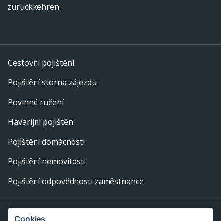
zurückkehren.
Cestovní pojištění
Pojištění storna zájezdu
Povinné ručení
Havarijní pojištění
Pojištění domácnosti
Pojištění nemovitosti
Pojištění odpovědnosti zaměstnance
Provozovatel webu: eFi Palace, s.r.o., IČ: 29378702,
Cookies