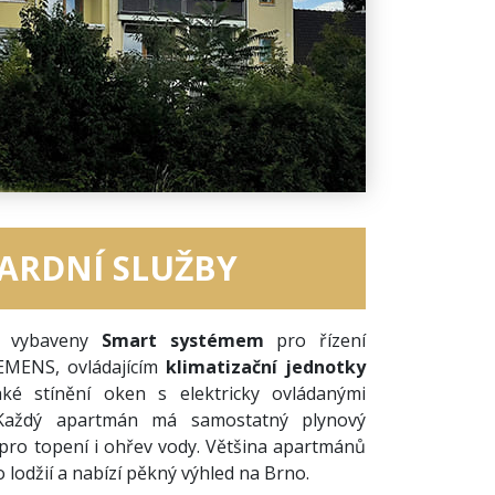
ARDNÍ SLUŽBY
u vybaveny
Smart systémem
pro řízení
EMENS, ovládajícím
klimatizační jednotky
aké stínění oken s elektricky ovládanými
 Každý apartmán má samostatný plynový
 pro topení i ohřev vody. Většina apartmánů
 lodžií a nabízí pěkný výhled na Brno.