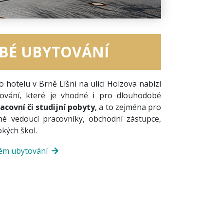
BÉ UBYTOVÁNÍ
otelu v Brně Líšni na ulici Holzova nabízí
ování, které je vhodné i pro dlouhodobé
acovní či studijní pobyty
, a to zejména pro
ené vedoucí pracovníky, obchodní zástupce,
okých škol.
bém ubytování