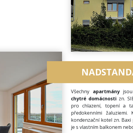
NADSTAND
Všechny
apartmány
jso
chytré domácnosti
zn. SI
pro chlazení, topení a t
předokenními žaluziemi.
kondenzační kotel zn. Baxi
je s vlastním balkonem nebo