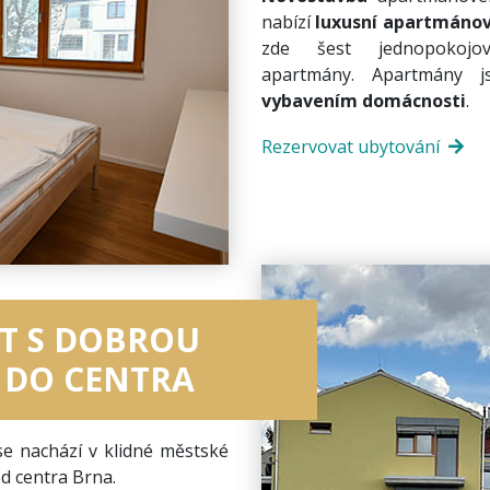
nabízí
luxusní apartmánov
zde šest jednopokojo
apartmány. Apartmány j
vybavením domácnosti
.
Rezervovat ubytování
T S DOBROU
 DO CENTRA
e nachází v klidné městské
od centra Brna.