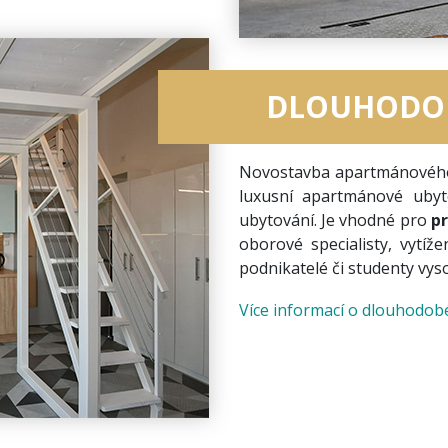
DLOUHODO
Novostavba apartmánového h
luxusní apartmánové ubyt
ubytování. Je vhodné pro
pr
oborové specialisty, vytíž
podnikatelé či studenty vys
Více informací o dlouhodo