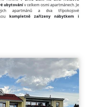
é ubytování
v celkem osmi apartmánech. Je
vých apartmánů a dva třípokojové
sou
kompletně zařízeny nábytkem i