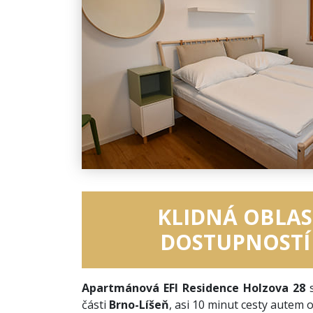
KLIDNÁ OBLAS
DOSTUPNOSTÍ
Apartmánová EFI Residence Holzova 28
s
části
Brno-Líšeň
, asi 10 minut cesty autem 