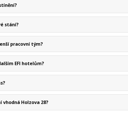
stínění?
é stání?
enší pracovní tým?
dalším EFI hotelům?
ss?
ní vhodná Holzova 28?