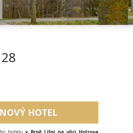
 28
NOVÝ HOTEL
ho hotelu
v Brně Líšni na ulici Holzova