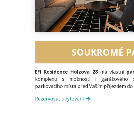
SOUKROMÉ P
EFI Residence Holzova 28
má vlastní
pa
komplexu s možností i garážového s
parkovacího místa před Vaším příjezdem do 
Rezervovat ubytování