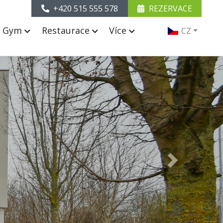
+420 515 555 578
REZERVACE
& Gym
Restaurace
Více
CZ
Next