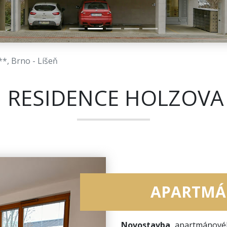
*, Brno - Líšeň
I RESIDENCE HOLZOVA
APARTMÁ
Novostavba
apartmánové