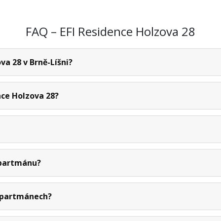
FAQ – EFI Residence Holzova 28
va 28 v Brně-Líšni?
nce Holzova 28?
apartmánu?
apartmánech?