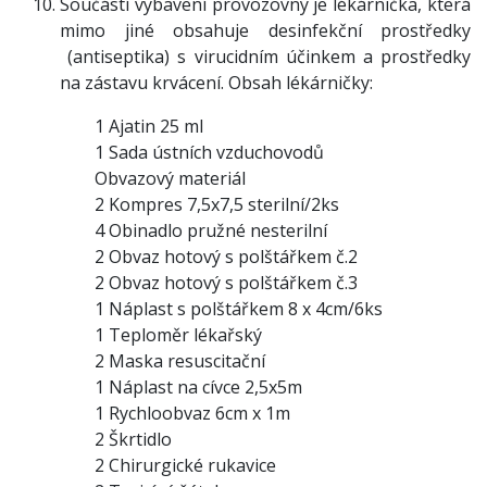
Součástí vybavení provozovny je lékárnička, která
mimo jiné obsahuje desinfekční prostředky
(antiseptika) s virucidním účinkem a prostředky
na zástavu krvácení. Obsah lékárničky:
1 Ajatin 25 ml
1 Sada ústních vzduchovodů
Obvazový materiál
2 Kompres 7,5x7,5 sterilní/2ks
4 Obinadlo pružné nesterilní
2 Obvaz hotový s polštářkem č.2
2 Obvaz hotový s polštářkem č.3
1 Náplast s polštářkem 8 x 4cm/6ks
1 Teploměr lékařský
2 Maska resuscitační
1 Náplast na cívce 2,5x5m
1 Rychloobvaz 6cm x 1m
2 Škrtidlo
2 Chirurgické rukavice