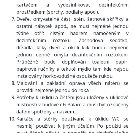
kartáčem a vydezinfikovat dezinfekčním
prostředkem (sprchy, podlahy apod.).
Dveře, omyvatelné části stěn, šatnové skříňky a
ostatní nábytek apod., se musí nejméně jednou
týdně otřít čistým hadrem namočeným v
dezinfekčním roztoku. Záchodová sedátka,
držadla, kliky dveří a okolí klik budou nejméně
jednou denně omyta dezinfekčním roztokem.
Průběžně bude doplňován toaletní papír,
papírové ručníky a tekuté mýdlo tam kde nejsou
instalovány horkovzdušné osoušeče rukou.
Malování a základní oprava všech nátěrů se
provádí nejméně jednou do roka.
Potřeby k úklidu a čištění jsou uloženy v úklidové
místnosti v budově eFi Palace a musí být označeny
datem spotřeby a názvem.
Kartáče a stěrky používané k úklidu WC se
nesmějí používat k jiným účelům. Po použití se