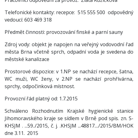
Pracovníci odpovědní za provoz: Zlata Růžičková
Telefonické kontakty: recepce: 515 555 500 odpovědný
vedoucí: 603 469 318
Předmět činnosti: provozování finské a parní sauny
Zdroj vody: objekt je napojen na veřejný vodovodní řad
města Brna včetně sprch, odpadní voda je svedena do
městské kanalizace
Prostorové dispozice: v 1.NP se nachází recepce, šatna,
WC muži, WC ženy, v 2.NP se nachází prohřívárna,
sprchy, odpočinková místnost.
Provozní řád platný od: 1.7.2015
Schváleno Rozhodnutím Krajské hygienické stanice
Jihomoravského kraje se sídlem v Brně pod spis. zn. S-
KHSJM . ...59../2015, č. j. .KHSJM ...48817..../2015/BM/HOK
dne 3.11. 2015