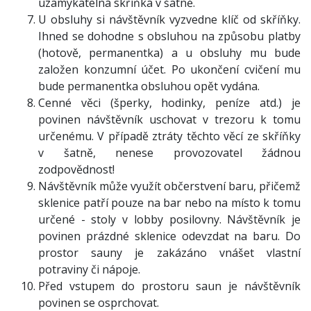
uzamykatelná skříňka v šatně.
U obsluhy si návštěvník vyzvedne klíč od skříňky.
Ihned se dohodne s obsluhou na způsobu platby
(hotově, permanentka) a u obsluhy mu bude
založen konzumní účet. Po ukončení cvičení mu
bude permanentka obsluhou opět vydána.
Cenné věci (šperky, hodinky, peníze atd.) je
povinen návštěvník uschovat v trezoru k tomu
určenému. V případě ztráty těchto věcí ze skříňky
v šatně, nenese provozovatel žádnou
zodpovědnost!
Návštěvník může využít občerstvení baru, přičemž
sklenice patří pouze na bar nebo na místo k tomu
určené - stoly v lobby posilovny. Návštěvník je
povinen prázdné sklenice odevzdat na baru. Do
prostor sauny je zakázáno vnášet vlastní
potraviny či nápoje.
Před vstupem do prostoru saun je návštěvník
povinen se osprchovat.