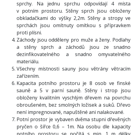
sprchy. Na jednu sprchu odpovídají 4 místa
v potním prostoru. Stěny sprch jsou obloženy
obkladačkami do výšky 2,2m. Stěny a stropy ve
sprchách jsou omítnuty omítkou s přípravkem
proti plísni.
Záchody jsou odděleny pro muže a ženy. Podlahy
a stěny sprch a záchodů jsou ze snadno
dezinfikovatelného a snadno omyvatelného
materiálu.
Všechny místnosti sauny jsou větrány větracím
zařízením.
Kapacita potního prostoru je 8 osob ve finské
sauně a 5 v parní sauně. Stěny i strop jsou
obloženy kvalitním vyschlým dřevem na povrchu
obroušeném, bez smolných ložisek a suků. Dřevo
není impregnované, napuštěné ani nalakované.
Potní prostor je vybaven dvěma stupni dřevěných
pryčen o šířce 0,6 – 1m. Na osobu dle kapacity
potního prostoru se počítá s min. 1 m délky