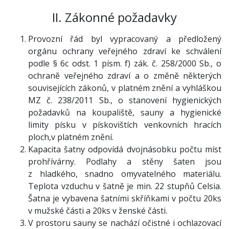
II. Zákonné požadavky
Provozní řád byl vypracovaný a předložený
orgánu ochrany veřejného zdraví ke schválení
podle § 6c odst. 1 písm. f) zák. č. 258/2000 Sb., o
ochraně veřejného zdraví a o změně některých
souvisejících zákonů, v platném znění a vyhláškou
MZ č. 238/2011 Sb., o stanovení hygienických
požadavků na koupaliště, sauny a hygienické
limity písku v pískovištích venkovních hracích
ploch,v platném znění.
Kapacita šatny odpovídá dvojnásobku počtu míst
prohřívárny. Podlahy a stěny šaten jsou
z hladkého, snadno omyvatelného materiálu.
Teplota vzduchu v šatně je min. 22 stupňů Celsia.
Šatna je vybavena šatními skříňkami v počtu 20ks
v mužské části a 20ks v ženské části.
V prostoru sauny se nachází očistné i ochlazovací