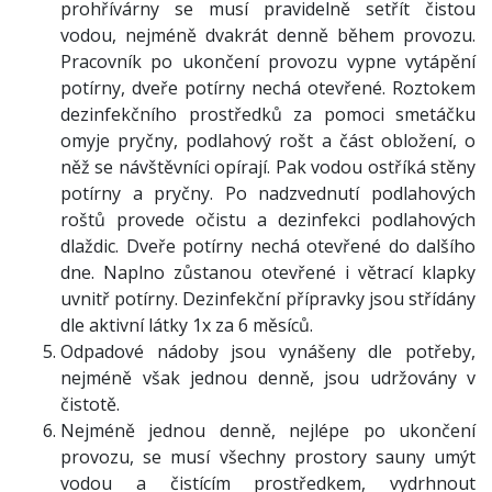
prohřívárny se musí pravidelně setřít čistou
vodou, nejméně dvakrát denně během provozu.
Pracovník po ukončení provozu vypne vytápění
potírny, dveře potírny nechá otevřené. Roztokem
dezinfekčního prostředků za pomoci smetáčku
omyje pryčny, podlahový rošt a část obložení, o
něž se návštěvníci opírají. Pak vodou ostříká stěny
potírny a pryčny. Po nadzvednutí podlahových
roštů provede očistu a dezinfekci podlahových
dlaždic. Dveře potírny nechá otevřené do dalšího
dne. Naplno zůstanou otevřené i větrací klapky
uvnitř potírny. Dezinfekční přípravky jsou střídány
dle aktivní látky 1x za 6 měsíců.
Odpadové nádoby jsou vynášeny dle potřeby,
nejméně však jednou denně, jsou udržovány v
čistotě.
Nejméně jednou denně, nejlépe po ukončení
provozu, se musí všechny prostory sauny umýt
vodou a čistícím prostředkem, vydrhnout