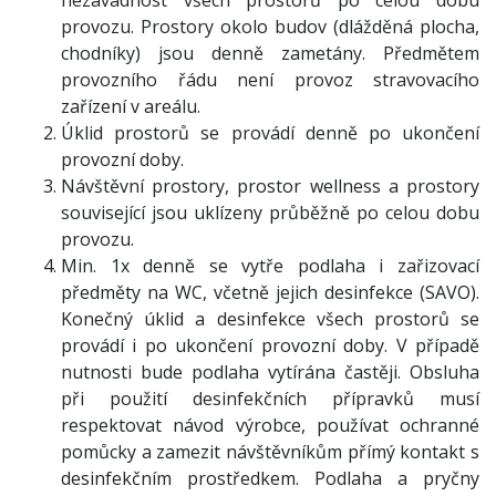
nezávadnost všech prostorů po celou dobu
provozu. Prostory okolo budov (dlážděná plocha,
chodníky) jsou denně zametány. Předmětem
provozního řádu není provoz stravovacího
zařízení v areálu.
Úklid prostorů se provádí denně po ukončení
provozní doby.
Návštěvní prostory, prostor wellness a prostory
související jsou uklízeny průběžně po celou dobu
provozu.
Min. 1x denně se vytře podlaha i zařizovací
předměty na WC, včetně jejich desinfekce (SAVO).
Konečný úklid a desinfekce všech prostorů se
provádí i po ukončení provozní doby. V případě
nutnosti bude podlaha vytírána častěji. Obsluha
při použití desinfekčních přípravků musí
respektovat návod výrobce, používat ochranné
pomůcky a zamezit návštěvníkům přímý kontakt s
desinfekčním prostředkem. Podlaha a pryčny