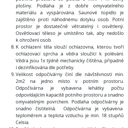
plošiny. Podlaha je z dobře omyvatelného
materiálu a vyspárována. Saunové topidlo je
zajištěno proti náhodnému dotyku osob. Potní
prostor je dostatečně větratelný i osvětlený.
Osvětlovací těleso je umístěno tak, aby nedošlo
k ohrožení osob.
K ochlazení těla slouží ochlazovna, kterou tvoří
ochlazovací sprcha a vědra sloužící k polévání.
Vědra jsou 1x týdně mechanicky čištěna, případně
i dezinfikována dle potřeby.
Velikost odpočívárny činí dle návštěvnosti min.
2m2 na jedno místo v potním prostoru.
Odpočívárna je vybavena lehátky počtu
odpovídajícím kapacitě potního prostoru a snadno
omyvatelným povrchem. Podlaha odpočívárny je
snadno čistitelná. Odpočívárna je vybavena
teploměrem a teplota vzduchu je min. 18 stupňů
Celsia.