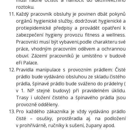
musí řádně očistit a namočit do dezinfekčního
roztoku.
Každý pracovník obsluhy je povinen dbát pokynů
orgánů hygienické služby, dodržovat hygienické a
protiepidemické předpisy a provádět opatření k
zabezpečení hygieny provozu fitness a wellness.
Pracovníci musí být vybaveni,podle charakteru své
práce, vhodným pracovním oděvem a ochrannou
obuví. Zázemí pracovníků je umístěno v budově
eFi Palace.
Pravidla manipulace s provozním prádlem: Čisté
prádlo bude vydáváno obsluhou ze skladu čistého
prádla, špinavé prádlo bude sváženo do prádelny (
v 1. NP stejné budovy) při pravidelném úklidu.
Trasy i uložení čistého a špinavého prádla jsou
provozně odděleny.
Pro každého zákazníka je vždy vydáváno prádlo
čisté – osušky, prostěradla aj. na podložení
v prohřívárně, ručníky k sušení, župany apod.