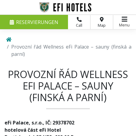
RESERVIERUNGEN
Menu
Call
Map
Provozní řád Wellness eFi Palace – sauny (finská a
parní)
PROVOZNÍ ŘÁD WELLNESS
EFI PALACE – SAUNY
(FINSKÁ A PARNÍ)
eFi Palace, s.r.o., IČ: 29378702
hotelová část eFi Hotel