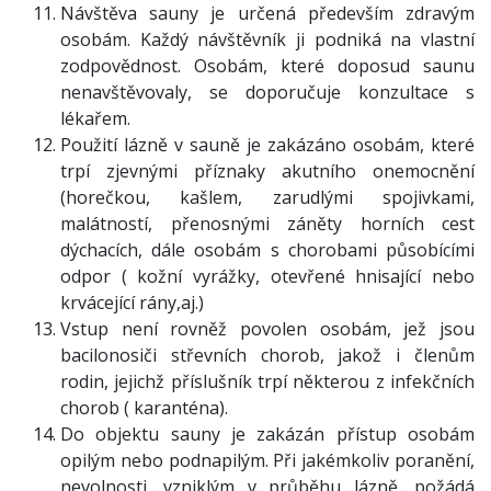
Návštěva sauny je určená především zdravým
osobám. Každý návštěvník ji podniká na vlastní
zodpovědnost. Osobám, které doposud saunu
nenavštěvovaly, se doporučuje konzultace s
lékařem.
Použití lázně v sauně je zakázáno osobám, které
trpí zjevnými příznaky akutního onemocnění
(horečkou, kašlem, zarudlými spojivkami,
malátností, přenosnými záněty horních cest
dýchacích, dále osobám s chorobami působícími
odpor ( kožní vyrážky, otevřené hnisající nebo
krvácející rány,aj.)
Vstup není rovněž povolen osobám, jež jsou
bacilonosiči střevních chorob, jakož i členům
rodin, jejichž příslušník trpí některou z infekčních
chorob ( karanténa).
Do objektu sauny je zakázán přístup osobám
opilým nebo podnapilým. Při jakémkoliv poranění,
nevolnosti, vzniklým v průběhu lázně, požádá