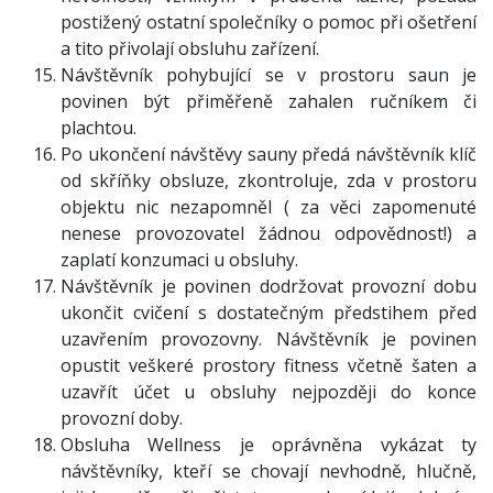
postižený ostatní společníky o pomoc při ošetření
a tito přivolají obsluhu zařízení.
Návštěvník pohybující se v prostoru saun je
povinen být přiměřeně zahalen ručníkem či
plachtou.
Po ukončení návštěvy sauny předá návštěvník klíč
od skříňky obsluze, zkontroluje, zda v prostoru
objektu nic nezapomněl ( za věci zapomenuté
nenese provozovatel žádnou odpovědnost!) a
zaplatí konzumaci u obsluhy.
Návštěvník je povinen dodržovat provozní dobu
ukončit cvičení s dostatečným předstihem před
uzavřením provozovny. Návštěvník je povinen
opustit veškeré prostory fitness včetně šaten a
uzavřít účet u obsluhy nejpozději do konce
provozní doby.
Obsluha Wellness je oprávněna vykázat ty
návštěvníky, kteří se chovají nevhodně, hlučně,