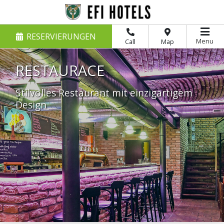
RESERVIERUNGEN
Menu
Call
Map
RESTAURACE
Stilvolles Restaurant mit einzigartigem
Design