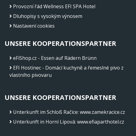
Provozní řád Wellness EFI SPA Hotel
Dluhopisy s vysokým výnosem
Nastavení cookies
UNSERE KOOPERATIONSPARTNER
eFiShop.cz - Essen auf Rädern Brünn
EFI Hostinec - Domácí kuchyně a řemeslné pivo z
vlastního pivovaru
UNSERE KOOPERATIONSPARTNER
Unterkunft im Schloß Račice
:
www.zamekracice.cz
Unterkunft in Horní Lipová
:
www.efiaparthotel.cz