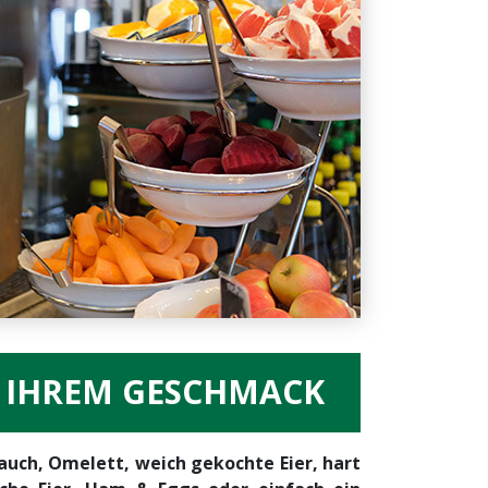
H IHREM GESCHMACK
lauch, Omelett, weich gekochte Eier, hart