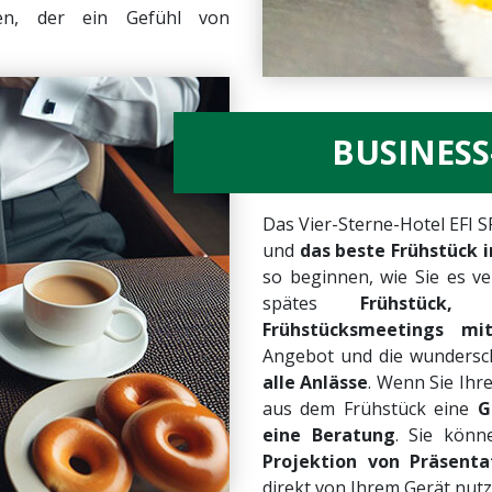
ßen, der ein Gefühl von
BUSINES
Das Vier-Sterne-Hotel EFI S
und
das beste Frühstück 
so beginnen, wie Sie es ver
spätes
Frühstück, 
Frühstücksmeetings mit
Angebot und die wundersch
alle Anlässe
.
Wenn Sie Ihre
aus dem Frühstück eine
G
eine Beratung
. Sie kön
Projektion von Präsenta
direkt von Ihrem Gerät nut