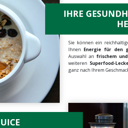
IHRE GESUNDH
H
Sie können ein reichhalti
Ihnen
Energie für den 
Auswahl an
frischem un
weiteren
Superfood-Leck
ganz nach Ihrem Geschmack
JUICE