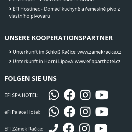
EFI Hostinec - Domácí kuchyně a řemeslné pivo z
vlastního pivovaru
UNSERE KOOPERATIONSPARTNER
Unterkunft im Schloß Račice
:
www.zamekracice.cz
Unterkunft in Horní Lipová
:
www.efiaparthotel.cz
FOLGEN SIE UNS
EFI SPA HOTEL:
eFi Palace Hotel:
EFI Zámek Račice: