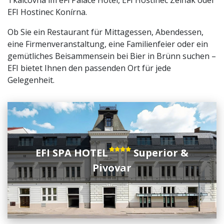
Tkalcovna im eFi Palace Hotel, EFI Hostinec Zelňák oder
EFI Hostinec Konírna.
Ob Sie ein Restaurant für Mittagessen, Abendessen,
eine Firmenveranstaltung, eine Familienfeier oder ein
gemütliches Beisammensein bei Bier in Brünn suchen –
EFI bietet Ihnen den passenden Ort für jede
Gelegenheit.
EFI SPA HOTEL
Superior &
Pivovar