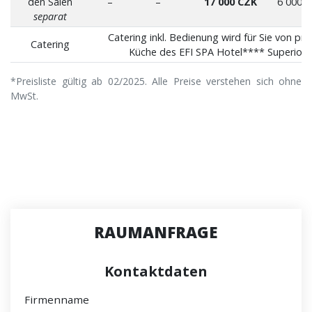
den Sälen
–
–
17 000 CZK
6 000 
separat
Catering inkl. Bedienung wird für Sie von pr
Catering
Küche des EFI SPA Hotel**** Superior &
*Preisliste gültig ab 02/2025. Alle Preise verstehen sich ohne
MwSt.
RAUMANFRAGE
Kontaktdaten
Firmenname