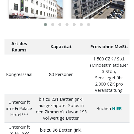
Art des
Kapazität
Preis ohne MwSt.
Raums
1.500 CZK / Std.
(Mindestmietdauer
3 Std.),
Kongresssaal
80 Personen
Servicegebühr
2.000 CZK pro
Veranstaltung.
bis zu 221 Betten (inkl.
Unterkunft
ausgeklappter Sofas in
im eFi Palace
Buchen
HIER
den Zimmern), davon 193
Hotel***
vollwertige Betten
Unterkunft
bis zu 96 Betten (inkl.
im EFI SPA