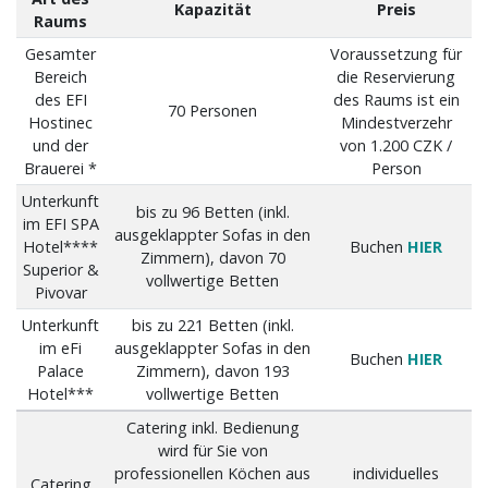
Kapazität
Preis
Raums
Gesamter
Voraussetzung für
Bereich
die Reservierung
des EFI
des Raums ist ein
70 Personen
Hostinec
Mindestverzehr
und der
von 1.200 CZK /
Brauerei *
Person
Unterkunft
bis zu 96 Betten (inkl.
im EFI SPA
ausgeklappter Sofas in den
Hotel****
Buchen
HIER
Zimmern), davon 70
Superior &
vollwertige Betten
Pivovar
Unterkunft
bis zu 221 Betten (inkl.
im eFi
ausgeklappter Sofas in den
Buchen
HIER
Palace
Zimmern), davon 193
Hotel***
vollwertige Betten
Catering inkl. Bedienung
wird für Sie von
professionellen Köchen aus
individuelles
Catering