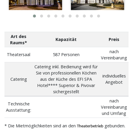
Art des
Kapazität
Preis
Raums*
nach
Theatersaal
587 Personen
Vereinbarung
Catering inkl. Bedienung wird für
Sie von professionellen Köchen
individuelles
Catering
aus der Küche des EFI SPA
Angebot
Hotel**** Superior & Pivovar
sichergestellt
nach
Technische
Vereinbarung
Ausstattung:
und Umfang
* Die Mietmöglichkeiten sind an den
gebunden.
Theaterbetrieb