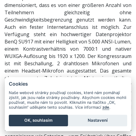
dimensioniert, dass es von einer größeren Anzahl von
Teilnehmern gleichzeitig ohne
Geschwindigkeitsbegrenzung genutzt werden kann.
Auch ein fester Internetanschluss ist möglich. Zur
Verfügung steht ein hochwertiger Datenprojektor
BenQ SU917 mit einer Helligkeit von 5.000 ANSI-Lumen,
einem Kontrastverhältnis von 7000:1 und nativer
WUXGA-Auflösung bis 1920 x 1200. Der Kongressraum
ist mit Beschallung, 2 drahtlosen Mikrofonen und
einem Headset-Mikrofon ausgestattet. Das gesamte
oben genannte Zubehör ist im Mietpreis enthalten.
Cookies
Direkt am EFI Kongresszentrum können Sie auf
unserem bewachten Parkplatz im Innenhof parken. Der
Naše webové stránky používají cookies, které nám pomáhají
zjistit, jak jsou naše stránky používány. Abychom cookies mohli
Zugang zum Kongressbereich erfolgt direkt vom
používat, musíte nám to povolit. Kliknutím na tlačítko „OK,
Parkplatz ohne Aufzug, für maximalen Komfort und
souhlasím“ udělujete tento souhlas. Více informací
zde
.
Bequemlichkeit. Im Hotelrestaurant Stará Tkalcovna
OK, souhlasím
Nastavení
kann das gesamte Restaurant gemietet werden, das so
Platz für bis zu 94 Personen bietet. Selbstverständlich