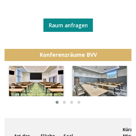
Raum anfragen
Konferenzräume BVV
Kürze
Art des
Fläche
Saal-
Miete