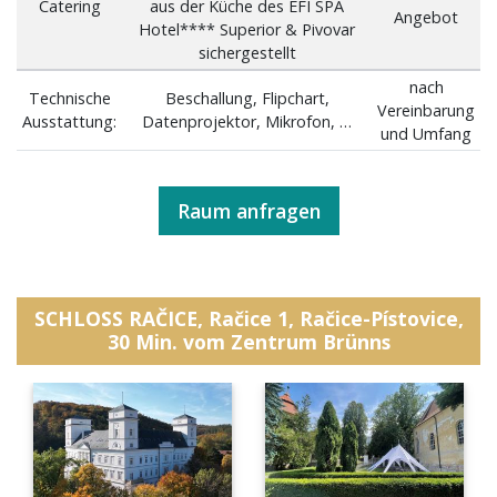
Catering
aus der Küche des EFI SPA
Angebot
Hotel**** Superior & Pivovar
sichergestellt
nach
Technische
Beschallung, Flipchart,
Vereinbarung
Ausstattung:
Datenprojektor, Mikrofon, …
und Umfang
Raum anfragen
SCHLOSS RAČICE, Račice 1, Račice-Pístovice,
30 Min. vom Zentrum Brünns