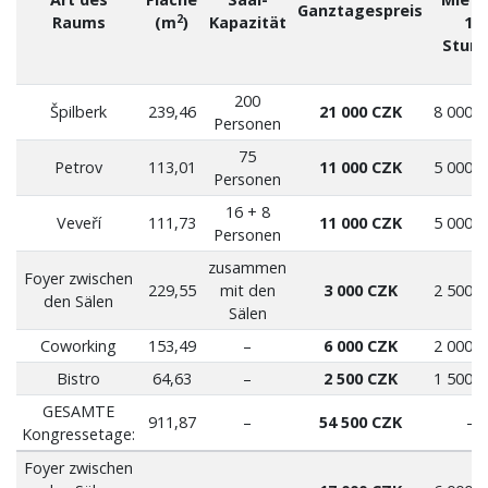
Ganztagespreis
2
Raums
(m
)
Kapazität
1.
Stun
200
Špilberk
239,46
21 000 CZK
8 000 
Personen
75
Petrov
113,01
11 000 CZK
5 000 
Personen
16 + 8
Veveří
111,73
11 000 CZK
5 000 
Personen
zusammen
Foyer zwischen
229,55
mit den
3 000 CZK
2 500 
den Sälen
Sälen
Coworking
153,49
–
6 000 CZK
2 000 
Bistro
64,63
–
2 500 CZK
1 500 
GESAMTE
911,87
–
54 500 CZK
–
Kongressetage:
Foyer zwischen