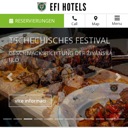
RESERVIERUNGEN
Menu
Call
Map
TSCHECHISCHES FESTIVAL
GESCHMACKSRICHTUNG DER ŽIVÁŇSKÁ
IJLÓ
Previous
Nex
více informací