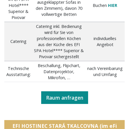
ausgeklappter Sofas in
Hotel****
Buchen
HIER
den Zimmern), davon 70
Superior &
vollwertige Betten
Pivovar
Catering inkl. Bedienung
wird für Sie von
professionellen Köchen
individuelles
Catering
aus der Küche des EFI
Angebot
SPA Hotel**** Superior &
Pivovar sichergestellt
Beschallung, Flipchart,
Technische
nach Vereinbarung
Datenprojektor,
Ausstattung:
und Umfang
Mikrofon, …
Raum anfragen
EFI HOSTINEC STARÁ TKALCOVNA (im eFi