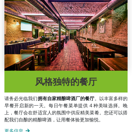
风格独特的餐厅
请务必光临我们
拥有自家精酿啤酒厂的餐厅
。以丰富多样的
早餐开启新的一天。每日午餐菜单提供 4 种美味选择。晚
上，餐厅会在舒适宜人的氛围中供应精美菜肴。您还可以搭
配我们自酿的精酿啤酒，让用餐体验更加愉悦。
更多信息