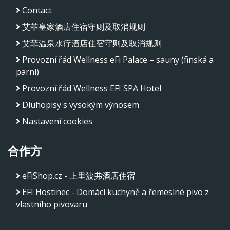
Contact
艾菲皇家酒店住宿守则及取消规则
艾菲温泉水疗酒店住宿守则及取消规则
Provozní řád Wellness eFi Palace – sauny (finská a
parní)
Provozní řád Wellness EFI SPA Hotel
Dluhopisy s vysokým výnosem
Nastavení cookies
合作方
eFiShop.cz - 上里波弗酒店住宿
EFI Hostinec - Domácí kuchyně a řemeslné pivo z
vlastního pivovaru