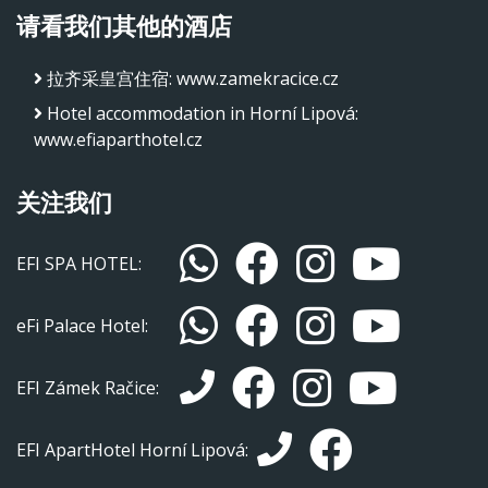
请看我们其他的酒店
拉齐采皇宫住宿
:
www.zamekracice.cz
Hotel accommodation in Horní Lipová
:
www.efiaparthotel.cz
关注我们
EFI SPA HOTEL:
eFi Palace Hotel:
EFI Zámek Račice:
EFI ApartHotel Horní Lipová: