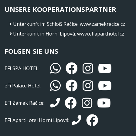
UNSERE KOOPERATIONSPARTNER
Unterkunft im Schloß Račice
:
www.zamekracice.cz
Unterkunft in Horní Lipová
:
www.efiaparthotel.cz
FOLGEN SIE UNS
EFI SPA HOTEL:
eFi Palace Hotel:
EFI Zámek Račice:
EFI ApartHotel Horní Lipová: