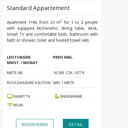
Standard Appartement
2
Apartment 1+kk from 23 m
for 1 to 2 people
with equipped kitchenette, dining table, desk,
Smart TV and comfortable beds. Bathroom with
bath or shower, toilet and heated towel rails.
LEISTUNGEN
PREIS INKL.
MWST. / MONAT
MIETE AB:
16 283 CZK / 677 €
RÜCKZAHLBARE KAUTION:
MIN. 1 MIETE
SMART TV
BADEWANNE
WLAN
RESERVIEREN
DETAIL