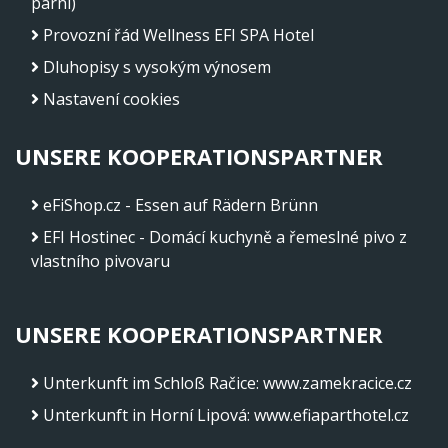
parní)
Provozní řád Wellness EFI SPA Hotel
Dluhopisy s vysokým výnosem
Nastavení cookies
UNSERE KOOPERATIONSPARTNER
eFiShop.cz - Essen auf Rädern Brünn
EFI Hostinec - Domácí kuchyně a řemeslné pivo z
vlastního pivovaru
UNSERE KOOPERATIONSPARTNER
Unterkunft im Schloß Račice
:
www.zamekracice.cz
Unterkunft in Horní Lipová
:
www.efiaparthotel.cz