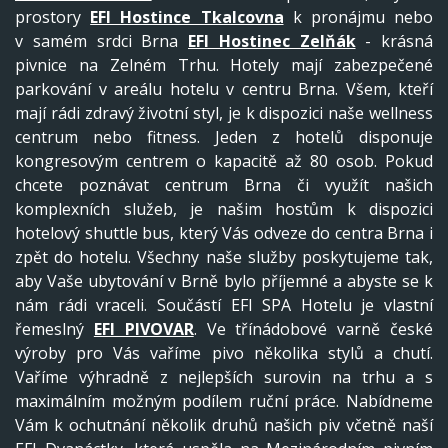
prostory
EFI Hostince Tkalcovna
k pronájmu nebo
v samém srdci Brna
EFI Hostinec Zelňák
- krásná
pivnice na Zelném Trhu. Hotely mají zabezpečené
parkování v areálu hotelu v centru Brna. Všem, kteří
mají rádi zdravý životní styl, je k dispozici naše wellness
centrum nebo fitness. Jeden z hotelů disponuje
kongresovým centrem o kapacitě až 80 osob. Pokud
chcete poznávat centrum Brna či využít našich
komplexních služeb, je našim hostům k dispozici
hotelový shuttle bus, který Vás odveze do centra Brna i
zpět do hotelu. Všechny naše služby poskytujeme tak,
aby Vaše ubytování v Brně bylo příjemné a abyste se k
nám rádi vraceli. Součástí EFI SPA Hotelu je vlastní
řemeslný
EFI PIVOVAR
. Ve třínádobové varně české
výroby pro Vás vaříme pivo několika stylů a chutí.
Vaříme výhradně z nejlepších surovin na trhu a s
maximálním možným podílem ruční práce. Nabídneme
Vám k ochutnání několik druhů našich piv včetně naší