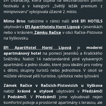
EFI Dvanáctky, která uspěla na Mezinárodním pivním
festivalu a v kategorii „Světlý ležák premium z
minipivovaru“ vybojovala úžasné 2. místo.
Mimo Brno
nabízíme v rámci naší
sítě EFI HOTELS
ubytování v
EFI ApartHotelu Horní Lipová
v Jeseníkách
nebo v krásném
Zámku Račice
v obci Račice-Pístovice
na Vyškovsku.
EFI ApartHotel Horní Lipová
je
moderní
apartmánový hotel
na pomezí Jeseníků a Kralického
Sněžníku. Nabízí 14 nadstandardně plně vybavených
apartmánů a jedno studio, které jsou ideální pro rodiny
s dětmi, skupiny turistů nebo jednotlivce. V okolí se
můžete věnovat pěší turistice, cyklistice nebo lyžování.
Zámek Račice v Račicích-Pístovicích
u Vyškova
nabízí
krásné a stylové
ubytování v
Předzámčí
i
Podzámčí
. V
Předzámčí
jsme vybudovali nejen
komfortní pokoje a prostorné apartmány s terasou, ale