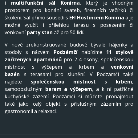
i
multifunkční sál Konírna
, který je vhodným
prostorem pro konání svateb, firemních večírků či
školení. Sál přímo sousedí s
EFI Hostincem Konírna
a je
možné využít i přilehlou terasu s posezením či
venkovní
party stan
až pro 50 lidí.
V nově zrekonstruované budově bývalé hájenky a
stodoly s názvem
Podzámčí
nabízíme
11 stylově
zařízených apartmánů
pro 2-4 osoby, společenskou
místnost s výčepem a krbem a
venkovní
bazén
s terasami pro slunění. V Podzámčí také
najdete
společenskou místnost s krbem
,
samoobslužným
barem a výčepem
, a k ní patřičné
kuchyňské zázemí. Podzámčí si můžete pronajmout
také jako celý objekt s příslušným zázemím pro
gastronomii a relaxaci.