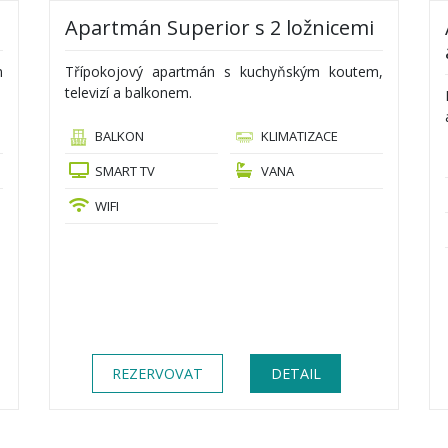
Apartmán Superior s 2 ložnicemi
m
Třípokojový apartmán s kuchyňským koutem,
televizí a balkonem.
BALKON
KLIMATIZACE
SMART TV
VANA
WIFI
REZERVOVAT
DETAIL