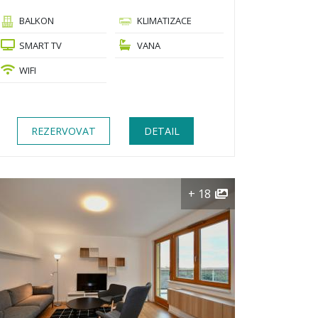
BALKON
KLIMATIZACE
SMART TV
VANA
WIFI
REZERVOVAT
DETAIL
+ 18