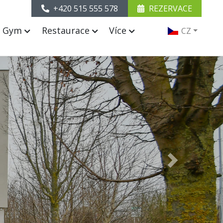
+420 515 555 578
REZERVACE
& Gym
Restaurace
Více
CZ
Next