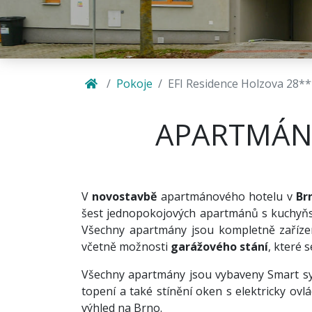
Pokoje
EFI Residence Holzova 28*
APARTMÁNY
V
novostavbě
apartmánového hotelu v
Br
šest jednopokojových apartmánů s kuchyň
Všechny apartmány jsou kompletně zaříze
včetně možnosti
garážového stání
, které 
Všechny apartmány jsou vybaveny Smart s
topení a také stínění oken s elektricky ov
výhled na Brno.