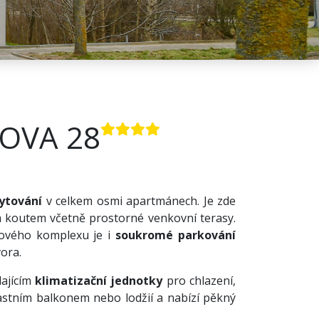
OVA 28
ytování
v celkem osmi apartmánech. Je zde
koutem včetně prostorné venkovní terasy.
nového komplexu je i
soukromé parkování
ora.
dajícím
klimatizační jednotky
pro chlazení,
lastním balkonem nebo lodžií a nabízí pěkný