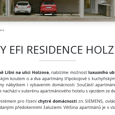
***
 EFI RESIDENCE HOLZ
ně Líšni na ulici Holzova
, nabízíme možnost
luxusního ub
ským koutem o a dva apartmány třípokojové s kuchyňským 
ny nábytkem i vybavením domácnosti. Součástí apartmá
se nachází v suterénu apartmánového hotelu s vjezdem ze dv
ystémem pro řízení
chytré domácnosti
zn. SIEMENS, ovlá
ládanými předokenními žaluziemi. Většina apartmánů je s v