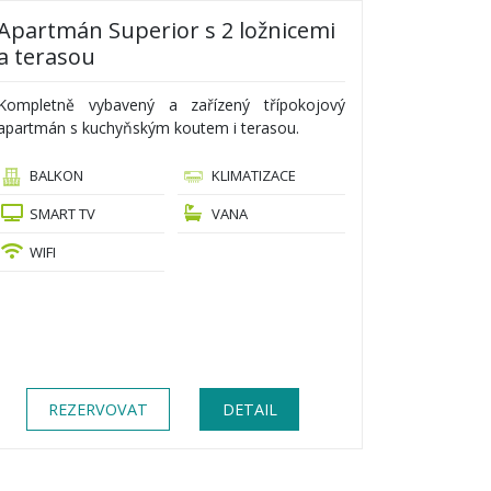
Apartmán Superior s 2 ložnicemi
a terasou
Kompletně vybavený a zařízený třípokojový
apartmán s kuchyňským koutem i terasou.
BALKON
KLIMATIZACE
SMART TV
VANA
WIFI
REZERVOVAT
DETAIL