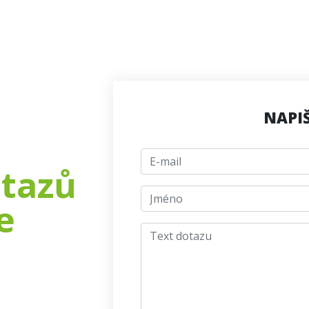
NAPI
E-mail
otazů
jmeno
e
Text dotazu