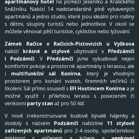
apartmánový hotel
na pomezí Jeseníků a Kralického
Sněžníku. Nabízí 14 nadstandardně plně vybavených
apartmánů a jedno studio, které jsou ideální pro rodiny
s dětmi, skupiny turistů nebo jednotlivce. V okolí se
můžete věnovat pěší turistice, cyklistice nebo lyžování.
Zámek Račice v Račicích-Pístovicích
u Vyškova
nabízí
krásné a stylové
ubytování v
Předzámčí
i
Podzámčí
. V
Předzámčí
jsme vybudovali nejen
komfortní pokoje a prostorné apartmány s terasou, ale
i
multifunkční sál Konírna
, který je vhodným
prostorem pro konání svateb, firemních večírků či
školení. Sál přímo sousedí s
EFI Hostincem Konírna
a je
možné využít i přilehlou terasu s posezením či
venkovní
party stan
až pro 50 lidí.
V nově zrekonstruované budově bývalé hájenky a
stodoly s názvem
Podzámčí
nabízíme
11 stylově
zařízených apartmánů
pro 2-4 osoby, společenskou
místnost s výčepem a krbem a
venkovní