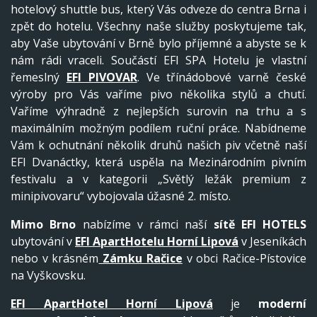
hotelový shuttle bus, který Vás odveze do centra Brna i
zpět do hotelu. Všechny naše služby poskytujeme tak,
aby Vaše ubytování v Brně bylo příjemné a abyste se k
nám rádi vraceli. Součástí EFI SPA Hotelu je vlastní
řemeslný
EFI PIVOVAR
. Ve třínádobové varně české
výroby pro Vás vaříme pivo několika stylů a chutí.
Vaříme výhradně z nejlepších surovin na trhu a s
maximálním možným podílem ruční práce. Nabídneme
Vám k ochutnání několik druhů našich piv včetně naší
EFI Dvanáctky, která uspěla na Mezinárodním pivním
festivalu a v kategorii „Světlý ležák premium z
minipivovaru“ vybojovala úžasné 2. místo.
Mimo Brno
nabízíme v rámci naší
sítě EFI HOTELS
ubytování v
EFI ApartHotelu Horní Lipová
v Jeseníkách
nebo v krásném
Zámku Račice
v obci Račice-Pístovice
na Vyškovsku.
EFI ApartHotel Horní Lipová
je
moderní