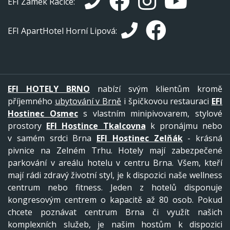
EFI Zámek Račice:
EFI ApartHotel Horní Lipová:
EFI HOTELY BRNO
nabízí svým klientům kromě
příjemného
ubytování v Brně
i špičkovou restauraci
EFI
Hostinec Osmec
s vlastním minipivovarem, stylové
prostory
EFI Hostince Tkalcovna
k pronájmu nebo
v samém srdci Brna
EFI Hostinec Zelňák
- krásná
pivnice na Zelném Trhu. Hotely mají zabezpečené
parkování v areálu hotelu v centru Brna. Všem, kteří
mají rádi zdravý životní styl, je k dispozici naše wellness
centrum nebo fitness. Jeden z hotelů disponuje
kongresovým centrem o kapacitě až 80 osob. Pokud
chcete poznávat centrum Brna či využít našich
komplexních služeb, je našim hostům k dispozici