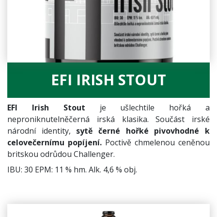
EFI IRISH STOUT
EFI Irish Stout
je ušlechtile hořká a
neproniknutelněčerná irská klasika. Součást irské
národní identity,
sytě černé hořké pivovhodné k
celovečernímu popíjení.
Poctivě chmelenou ceněnou
britskou odrůdou Challenger.
IBU: 30 EPM: 11 % hm. Alk. 4,6 % obj.