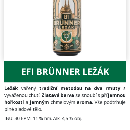
EFI BRÜNNER LEŽÁK
Ležák
vařený
tradiční metodou na dva rmuty
s
vyváženou chutí.
Zlatavá barva
se snoubí s
příjemnou
hořkost
í a
jemným
chmelovým
aroma
. Vše podtrhuje
plné sladové tělo.
IBU: 30 EPM: 11 % hm. Alk. 4,5 % obj.