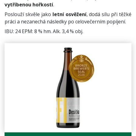
vytříbenou hořkostí
.
Poslouží skvěle jako
letní osvěžení
, dodá sílu při těžké
práci a nezanechá následky po celovečerním popíjení.
IBU: 24 EPM: 8 % hm. Alk. 3,4 % obj.