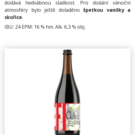
dodává hedvábnou sladkost. Pro dodání vánoční
atmosféry bylo ještě doladěno
špetkou vanilky a
skořice
.
IBU: 24 EPM: 16 % hm. Alk. 6,3 % obj.