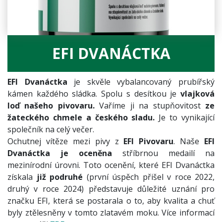
EFI DVANÁCTKA
EFI Dvanáctka
je skvěle vybalancovaný prubířský
kámen každého sládka. Spolu s desítkou je
vlajková
loď našeho pivovaru.
Vaříme ji na stupňovitost
ze
žateckého chmele a českého sladu.
Je to vynikající
společník na celý večer.
Ochutnej vítěze mezi pivy z
EFI Pivovaru
. Naše
EFI
Dvanáctka je oceněna
stříbrnou medailí na
mezinírodní úrovni. Toto ocenění, které EFI Dvanáctka
získala
již podruhé
(první úspěch přišel v roce 2022,
druhý v roce 2024) představuje důležité uznání pro
značku EFI, která se postarala o to, aby kvalita a chuť
byly ztělesněny v tomto zlatavém moku. Více informací