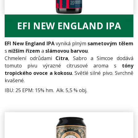
EFI NEW ENGLAND IPA
EFI New England IPA
vyniká plným
sametovým tělem
s
nižším řízem
a
slámovou barvou
.
Chmelení odrůdami
Citra
, Sabro a Simcoe dodává
tomuto pivu výrazné citrusové aroma s
tóny
tropického ovoce a kokosu
. Světlé silné pivo. Svrchně
kvašené.
IBU: 25 EPM: 15% hm. Alk. 5,5 % obj.