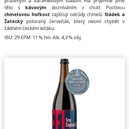
praženým a karamelovým sladům má příjemné plné
tělo s
kávovým
dozníváním v chuti. Poctivou
chmelovou hořkost
zajišťují odrůdy chmelů
Sládek a
Žatecký
poloraný červeňák, který nesmí chybět v
žádném českém ležáku.
IBU: 29 EPM: 11 % hm. Alk. 4,3 % obj.