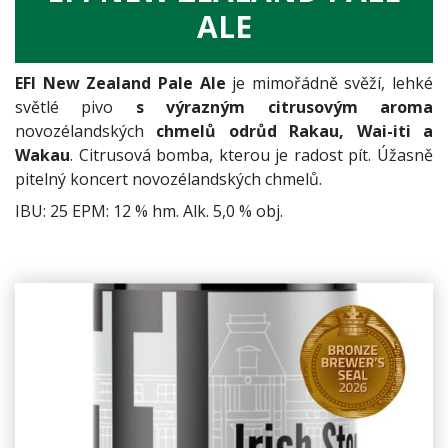
ALE
EFI New Zealand Pale Ale
je mimořádně svěží, lehké
světlé pivo
s výrazným citrusovým aroma
novozélandských
chmelů odrůd Rakau, Wai-iti a
Wakau
. Citrusová bomba, kterou je radost pít. Úžasně
pitelný koncert novozélandských chmelů.
IBU: 25 EPM: 12 % hm. Alk. 5,0 % obj.