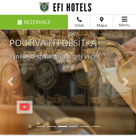
REZERVACE
Menu
Volat
Mapa
POCTIVÁ EFI DESÍTKA
Vynikající společník na celý večer
Previous
Nex