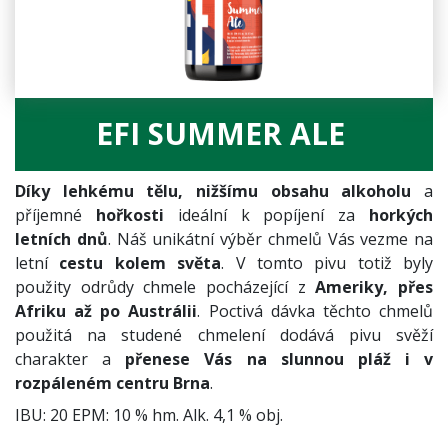
EFI SUMMER ALE
Díky lehkému tělu, nižšímu obsahu alkoholu
a
příjemné
hořkosti
ideální k popíjení za
horkých
letních dnů
. Náš unikátní výběr chmelů Vás vezme na
letní
cestu kolem světa
. V tomto pivu totiž byly
použity odrůdy chmele pocházející z
Ameriky, přes
Afriku až po Austrálii
. Poctivá dávka těchto chmelů
použitá na studené chmelení dodává pivu svěží
charakter a
přenese Vás na slunnou pláž i v
rozpáleném centru Brna
.
IBU: 20 EPM: 10 % hm. Alk. 4,1 % obj.