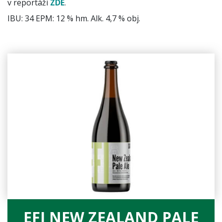
v reportáži
ZDE
.
IBU: 34 EPM: 12 % hm. Alk. 4,7 % obj.
EFI NEW ZEALAND PALE