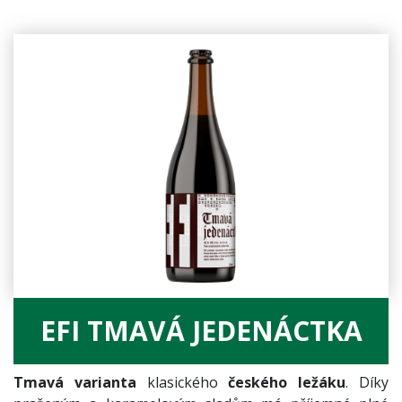
EFI TMAVÁ JEDENÁCTKA
Tmavá varianta
klasického
českého ležáku
. Díky